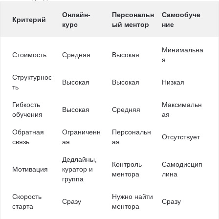
Онлайн-
Персональн
Самообуче
Критерий
курс
ый ментор
ние
Минимальна
Стоимость
Средняя
Высокая
я
Структурнос
Высокая
Высокая
Низкая
ть
Гибкость
Максимальн
Высокая
Средняя
обучения
ая
Обратная
Ограниченн
Персональн
Отсутствует
связь
ая
ая
Дедлайны,
Контроль
Самодисцип
Мотивация
куратор и
ментора
лина
группа
Скорость
Нужно найти
Сразу
Сразу
старта
ментора