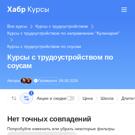
Все курсы
Курсы с трудоустройством
Курсы с трудоустройством по направлению "Кулинария"
Курсы с трудоустройством по соусам
Курсы с трудоустройством по
соусам
Проверено
Авторы
06.08.2026
1
Акции и скидки
Цена
Школа
Длител
Нет точных совпадений
Попробуйте изменить или убрать некоторые фильтры