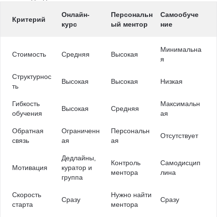
Онлайн-
Персональн
Самообуче
Критерий
курс
ый ментор
ние
Минимальна
Стоимость
Средняя
Высокая
я
Структурнос
Высокая
Высокая
Низкая
ть
Гибкость
Максимальн
Высокая
Средняя
обучения
ая
Обратная
Ограниченн
Персональн
Отсутствует
связь
ая
ая
Дедлайны,
Контроль
Самодисцип
Мотивация
куратор и
ментора
лина
группа
Скорость
Нужно найти
Сразу
Сразу
старта
ментора