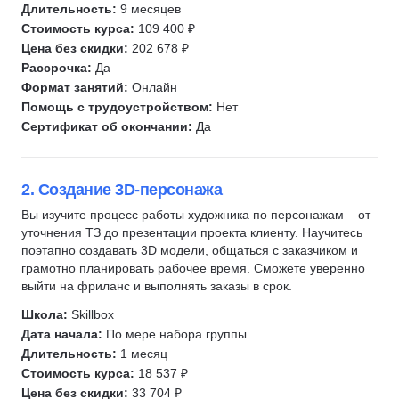
Дизайн карточек для маркетплейсов
InDesign
Длительность:
9 месяцев
Дизайн стикеров
Полиграфический дизайн
Стоимость курса:
109 400 ₽
Цена без скидки:
202 678 ₽
UIKit
Разработка фирменного стиля
Рассрочка:
Да
Дизайн мобильных приложений
UX/UI Дизайн
Формат занятий:
Онлайн
Создание спецэффектов
Веб-дизайн
Помощь с трудоустройством:
Нет
3D-дженералист
Иллюстрация
Сертификат об окончании:
Да
2D-графика
Коммерческая иллюстрация
Нарративный дизайнер
Дизайн интерьера
2. Создание 3D-персонажа
Технический писатель
Геймдизайн
Вы изучите процесс работы художника по персонажам – от
Скетчинг
3D-дженералист
уточнения ТЗ до презентации проекта клиенту. Научитесь
поэтапно создавать 3D модели, общаться с заказчиком и
Айдентика
3D-художник
грамотно планировать рабочее время. Сможете уверенно
Концепт-арт
2D-художник
выйти на фриланс и выполнять заказы в срок.
Колористика
Концепт-арт
Школа:
Skillbox
Промышленный дизайн
Motion-дизайн
Дата начала:
По мере набора группы
Дизайн упаковки
Работа со звуком
Длительность:
1 месяц
Стоимость курса:
18 537 ₽
Дизайн уровней
Монтаж
Цена без скидки:
33 704 ₽