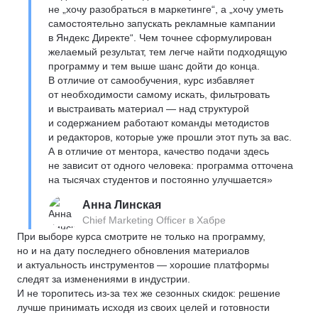
не „хочу разобраться в маркетинге“, а „хочу уметь
самостоятельно запускать рекламные кампании
в Яндекс Директе“. Чем точнее сформулирован
желаемый результат, тем легче найти подходящую
программу и тем выше шанс дойти до конца.
В отличие от самообучения, курс избавляет
от необходимости самому искать, фильтровать
и выстраивать материал — над структурой
и содержанием работают команды методистов
и редакторов, которые уже прошли этот путь за вас.
А в отличие от ментора, качество подачи здесь
не зависит от одного человека: программа отточена
на тысячах студентов и постоянно улучшается»
Анна Линская
Chief Marketing Officer в Хабре
При выборе курса смотрите не только на программу,
но и на дату последнего обновления материалов
и актуальность инструментов — хорошие платформы
следят за изменениями в индустрии.
И не торопитесь из-за тех же сезонных скидок: решение
лучше принимать исходя из своих целей и готовности