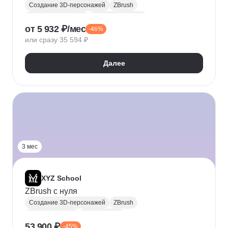
Создание 3D-персонажей
ZBrush
3D моделирование
Текстурирование
от 5 932 ₽/мес
-46%
Прикладное ПО
или сразу 35 594 ₽
Далее
3 мес
XYZ School
ZBrush с нуля
Создание 3D-персонажей
ZBrush
Прикладное ПО
3D-художник
53 900 ₽
-45%