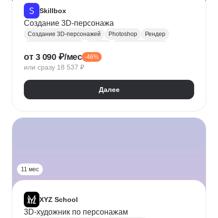
Skillbox
Создание 3D-персонажа
Создание 3D-персонажей
Photoshop
Рендер
3D моделирование
ZBrush
Substance Painter
от 3 090 ₽/мес
-46%
Разработка персонажа
3D-художник
или сразу 18 537 ₽
Marvelous Designer
Далее
11 мес
XYZ School
3D-художник по персонажам