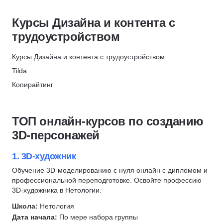
Motion-дизайн
ProductStar × РБК
Motion-дизайн
3D моделирование
Скидка 62%
Курсы Дизайна и контента с
Профориентация
2D-художник
МТИ
трудоустройством
Презентации
Создание анимации
Скидка 10%
Google Slides
Дизайн логотипов
Курсы Дизайна и контента с трудоустройством
STENET school
Компьютерная графика
Дизайн-системы
Tilda
Скидка 1000 ₽
After Effects
Создание контента
Копирайтинг
МТИ
Дизайнер интерфейсов
Копирайтинг
Редактура текстов
Скидка 72000 ₽
Копирайтинг
Fashion-дизайнер
Коммерческие тексты
ТОП онлайн-курсов по созданию
Дизайн интерьера
Ландшафтный дизайн
Графический дизайн
3D-персонажей
Дизайн презентаций
Дизайн интерьера
Главред
Перепланировка
Курсы по нейронным сетям
Контент-план
1. 3D-художник
Обработка фотографий
Дизайн презентаций
Photoshop
Обучение 3D-моделированию с нуля онлайн с дипломом и
профессиональной переподготовке. Освойте профессию
Дизайн мебели
Adobe Illustrator
3D-художника в Нетологии.
Дизайн одежды
Типографика
Школа:
Нетология
Дизайн украшений
Ретушь
Дата начала:
По мере набора группы