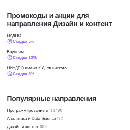
Промокоды и акции для
направления Дизайн и контент
НАДПО
Скидка 5%
Бруноям
Скидка 13%
НИУДПО имени К.Д. Ушинского
Скидка 5%
МИТУ
Скидка 15%
Популярные направления
ИПО
Скидка 10%
Программирование и IT
1490
МИПО
Аналитика и Data Science
792
Скидка 10%
Дизайн и контент
688