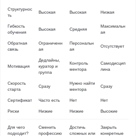
Структурнос
Высокая
Высокая
Низкая
ть
Гибкость
Максимальн
Высокая
Средняя
обучения
ая
Обратная
Ограниченн
Персональн
Отсутствует
связь
ая
ая
Дедлайны,
Контроль
Самодисцип
Мотивация
куратор и
ментора
лина
группа
Скорость
Нужно найти
Сразу
Сразу
старта
ментора
Сертификат
Часто есть
Нет
Нет
Риски
Низкие
Низкие
Высокие
Для чего
Сменить
Достичь
Закрыть
подходит?
профессию
сложных или
конкретные