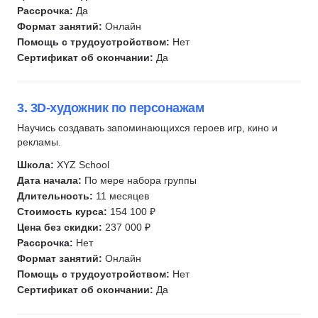
Управление в дизайне
Профориентация
Рассрочка:
Да
Realtime Landscaping Architect
Unity
Формат занятий:
Онлайн
Ландшафтный скетчинг
3D-визуализация
Помощь с трудоустройством:
Нет
Сертификат об окончании:
Да
BIM
Ландшафтный дизайн
Продуктовый дизайн
UX-копирайтинг
3. 3D-художник по персонажам
Декоратор
Научись создавать запоминающихся героев игр, кино и
Текстильный декор
рекламы.
3D анимация
Школа:
XYZ School
Создание спецэффектов
Дата начала:
По мере набора группы
Длительность:
11 месяцев
Художник по окружению
Стоимость курса:
154 100 ₽
Нарративный дизайнер
Цена без скидки:
237 000 ₽
Курсы коммерческих редакторов
Рассрочка:
Нет
Формат занятий:
Онлайн
Помощь с трудоустройством:
Нет
Сертификат об окончании:
Да