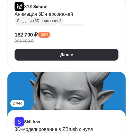
XYZ School
Анимация 3D-персонажей
Создание 3D-персонажей
Анимация персонажей
3D анимация
182 700 ₽
-30%
Unreal Engine
3D-художник
261 000 ₽
Создание анимации
Далее
2 мес
Skillbox
3D-моделирование в ZBrush с нуля