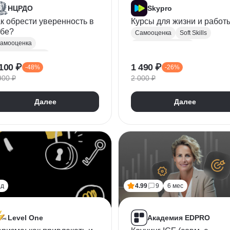
НЦРДО
Skypro
к обрести уверенность в
Курсы для жизни и работ
ебе?
Самооценка
Soft Skills
амооценка
Личная мотивация
ичностный рост
Личная эффективность
100 ₽
1 490 ₽
-48%
-26%
Work-life balance
900 ₽
2 000 ₽
Личные границы
Межличностное общение
Далее
Далее
Эмоциональный интеллект
ед
4.99
9
6 мес
Level One
Академия EDPRO