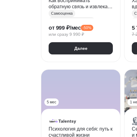
Как воcпринимать
Ха
обратную связь и извлекать
вд
пользу из критики
Самооценка
С
Деловые коммуникации
О
от 999 ₽/мес
5 
-50%
Когнитивно-поведенческая терапия (КПТ)
М
или сразу 9 990 ₽
7 
Критическое мышление
С
Д
Далее
П
Л
Л
Р
5 мес
1 н
Talentsy
Психология для себя: путь к
Се
счастливой жизни
и 