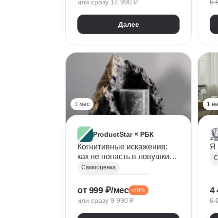
или сразу 14 990 ₽
5 
С
Далее
1 мес
1 н
ProductStar × РБК
Когнитивные искажения:
Я
как не попасть в ловушки
С
мышления
Самооценка
Л
Критическое мышление
Л
от 999 ₽/мес
4 
-50%
или сразу 9 990 ₽
6 