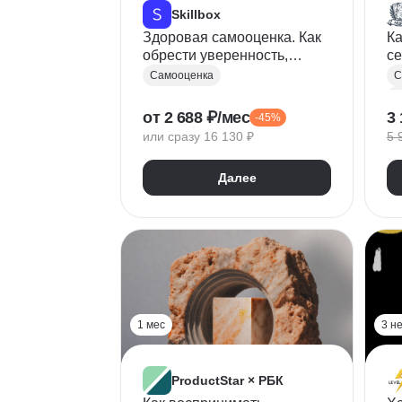
Skillbox
Здоровая самооценка. Как
Ка
обрести уверенность,
с
принять и полюбить себя
Самооценка
С
Л
от 2 688 ₽/мес
3 
-45%
или сразу 16 130 ₽
5 
Далее
1 мес
3 н
ProductStar × РБК