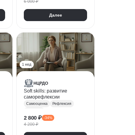
6 000 ₽
Далее
1 нед
НЦРДО
Soft skills: развитие
саморефлексии
Самооценка
Рефлексия
Soft Skills
2 800 ₽
-34%
4 200 ₽