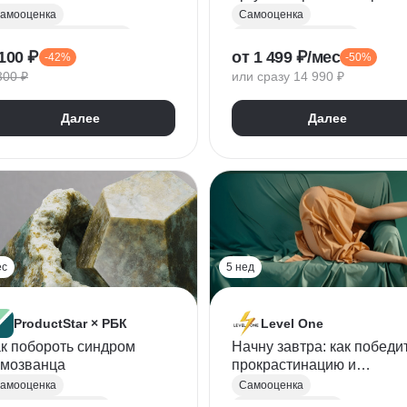
повышение
амооценка
Самооценка
ежличностное общение
Ведение переговоров
100 ₽
от 1 499 ₽/мес
-42%
-50%
Развитие карьеры
300 ₽
или сразу 14 990 ₽
Аргументация
Самопрезентация
Далее
Далее
Синдром самозванца
ес
5 нед
ProductStar × РБК
Level One
к побороть синдром
Начну завтра: как победи
амозванца
прокрастинацию и
прокачать силу воли
амооценка
Самооценка