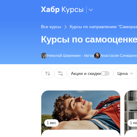
Все курсы
Курсы по направлению "Саморазвит
Курсы по самооценк
Николай Ширинкин
•
Автор
Анастасия Сичкарен
Акции и скидки
Цена
1 мес
1 н