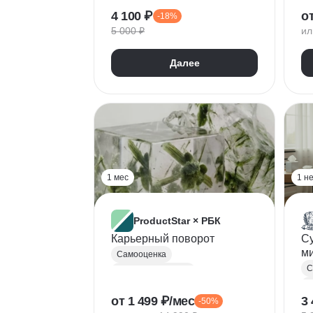
С
Медитация
4 100 ₽
о
-18%
5 000 ₽
ил
Далее
1 мес
1 н
ProductStar × РБК
Карьерный поворот
С
м
Самооценка
С
Развитие карьеры
К
Составление резюме
от 1 499 ₽/мес
3 
-50%
Л
ИПР