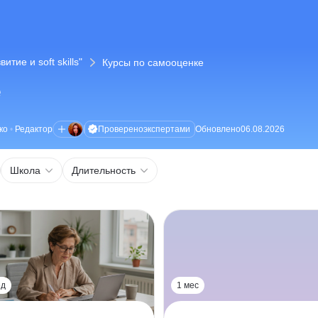
ие и soft skills"
Курсы по самооценке
е
Проверено
экспертами
ко
•
Редактор
Обновлено
06.08.2026
Школа
Длительность
ед
1 мес