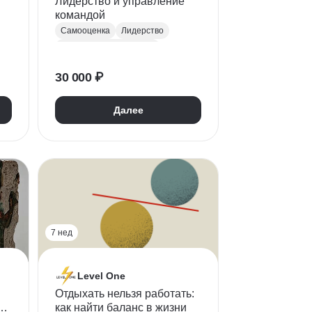
Лидерство и управление
командой
Самооценка
Лидерство
Управление командами
Психология управления
30 000 ₽
Деловые коммуникации
Управление конфликтами
Далее
7 нед
Level One
Отдыхать нельзя работать:
ть
как найти баланс в жизни