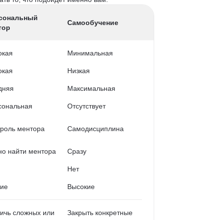
сональный
Самообучение
тор
окая
Минимальная
окая
Низкая
дняя
Максимальная
сональная
Отсутствует
роль ментора
Самодисциплина
о найти ментора
Сразу
Нет
кие
Высокие
ичь сложных или
Закрыть конкретные