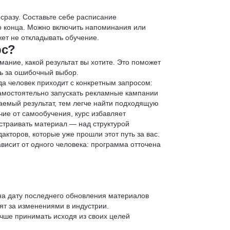
 сразу. Составьте себе расписание
до конца. Можно включить напоминания или
ет не откладывать обучение.
рс?
мание, какой результат вы хотите. Это поможет
ь за ошибочный выбор.
да человек приходит с конкретным запросом:
 самостоятельно запускать рекламные кампании
аемый результат, тем легче найти подходящую
чие от самообучения, курс избавляет
страивать материал — над структурой
кторов, которые уже прошли этот путь за вас.
зависит от одного человека: программа отточена
 на дату последнего обновления материалов
т за изменениями в индустрии.
учше принимать исходя из своих целей