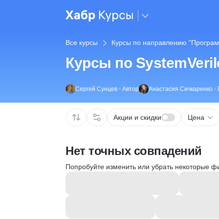
Все курсы
Курсы по направлению "Програм
Курсы по SystemVeril
Сергей Сунцев
•
Автор
Анастасия Сичкаренко
•
Акции и скидки
Цена
Нет точных совпадений
Попробуйте изменить или убрать некоторые ф