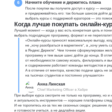
Начните обучение и держитесь плана
6
После покупки вы получите доступ к курсу — иногда
и придерживайтесь его: так больше шансов дойти 
выбрать курсы с поддержкой кураторов — это помож
Когда лучше покупать онлайн-ку
Лучший момент — когда у вас есть конкретная цель и пони
выбрать подходящую программу, формат и не переплатит
«Онлайн-курсы приносят максимальную выгоду, ког
не „хочу разобраться в маркетинге“, а „хочу уметь
в Яндекс Директе“. Чем точнее сформулирован жел
программу и тем выше шанс дойти до конца. В отли
от необходимости самому искать, фильтровать и вы
и содержанием работают команды методистов и реда
А в отличие от ментора, качество подачи здесь не 
на тысячах студентов и постоянно улучшается»
Анна Линская
Chief Marketing Officer в Хабре
При выборе курса смотрите не только на программу, но и
и актуальность инструментов — хорошие платформы следя
И не торопитесь из-за тех же сезонных скидок: решение л
и готовности учиться, а не дедлайна акции.