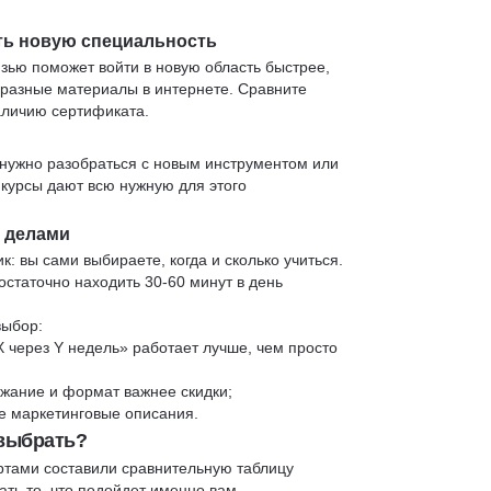
ть новую специальность
язью поможет войти в новую область быстрее,
 разные материалы в интернете. Сравните
аличию сертификата.
нужно разобраться с новым инструментом или
 курсы дают всю нужную для этого
и делами
к: вы сами выбираете, когда и сколько учиться.
статочно находить 30-60 минут в день
выбор:
X через Y недель» работает лучше, чем просто
жание и формат важнее скидки;
 не маркетинговые описания.
 выбрать?
ртами составили сравнительную таблицу
ть то, что подойдет именно вам.