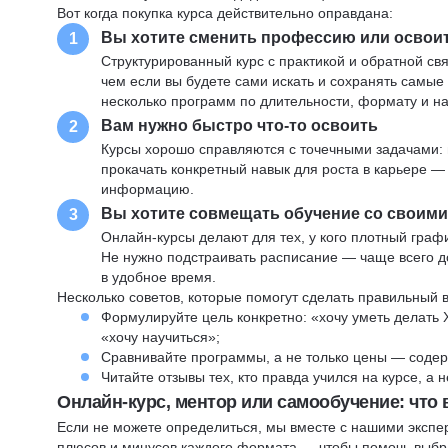
Вот когда покупка курса действительно оправдана:
Вы хотите сменить профессию или освои
1
Структурированный курс с практикой и обратной св
чем если вы будете сами искать и сохранять самые
несколько программ по длительности, формату и н
Вам нужно быстро что-то освоить
2
Курсы хорошо справляются с точечными задачами: 
прокачать конкретный навык для роста в карьере —
информацию.
Вы хотите совмещать обучение со своим
3
Онлайн-курсы делают для тех, у кого плотный графи
Не нужно подстраивать расписание — чаще всего до
в удобное время.
Несколько советов, которые помогут сделать правильный 
Формулируйте цель конкретно: «хочу уметь делать 
«хочу научиться»;
Сравнивайте программы, а не только цены — содер
Читайте отзывы тех, кто правда учился на курсе, а
Онлайн-курс, ментор или самообучение: что
Если не можете определиться, мы вместе с нашими экспе
плюсов и минусов каждого формата — чтобы помочь выбра