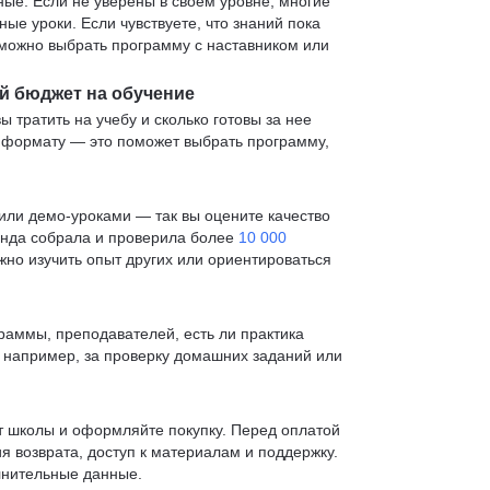
е. Если не уверены в своем уровне, многие
е уроки. Если чувствуете, что знаний пока
— можно выбрать программу с наставником или
й бюджет на обучение
ы тратить на учебу и сколько готовы за нее
и формату — это поможет выбрать программу,
ли демо-уроками — так вы оцените качество
анда собрала и проверила более
10 000
жно изучить опыт других или ориентироваться
раммы, преподавателей, есть ли практика
— например, за проверку домашних заданий или
т школы и оформляйте покупку. Перед оплатой
я возврата, доступ к материалам и поддержку.
лнительные данные.