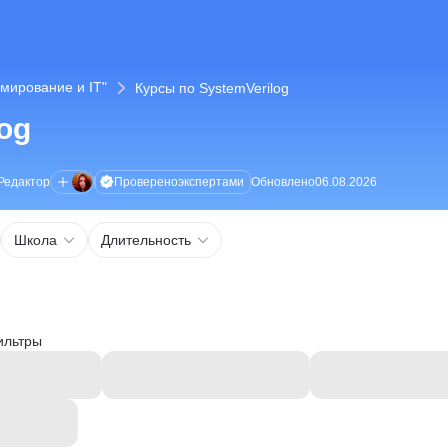
мирование и IT"
Курсы по SystemVerilog
og
Проверено
экспертами
Редактор
Обновлено
06.08.2026
Школа
Длительность
ильтры