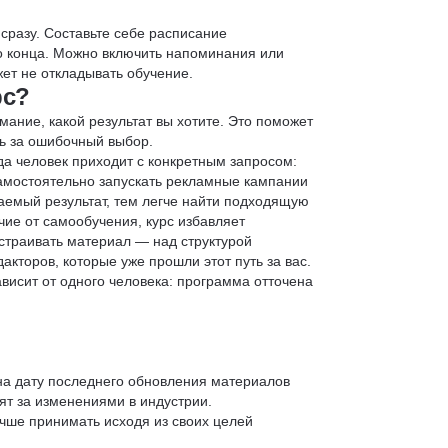
 сразу. Составьте себе расписание
до конца. Можно включить напоминания или
ет не откладывать обучение.
рс?
мание, какой результат вы хотите. Это поможет
ь за ошибочный выбор.
да человек приходит с конкретным запросом:
 самостоятельно запускать рекламные кампании
аемый результат, тем легче найти подходящую
чие от самообучения, курс избавляет
страивать материал — над структурой
кторов, которые уже прошли этот путь за вас.
зависит от одного человека: программа отточена
 на дату последнего обновления материалов
т за изменениями в индустрии.
учше принимать исходя из своих целей