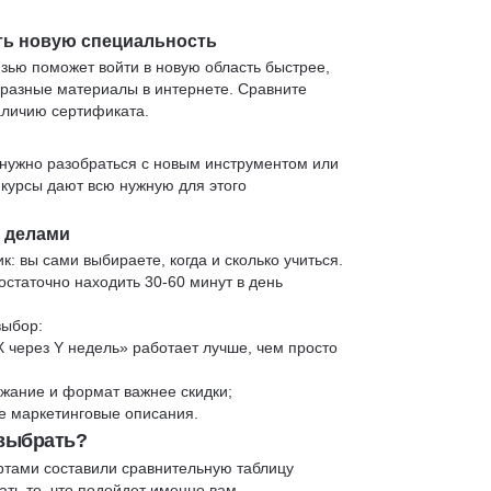
ть новую специальность
язью поможет войти в новую область быстрее,
 разные материалы в интернете. Сравните
аличию сертификата.
нужно разобраться с новым инструментом или
 курсы дают всю нужную для этого
и делами
к: вы сами выбираете, когда и сколько учиться.
статочно находить 30-60 минут в день
выбор:
X через Y недель» работает лучше, чем просто
жание и формат важнее скидки;
 не маркетинговые описания.
 выбрать?
ртами составили сравнительную таблицу
ть то, что подойдет именно вам.