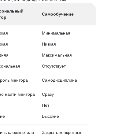
сональный
Самообучение
тор
окая
Минимальная
окая
Низкая
дняя
Максимальная
сональная
Отсутствует
роль ментора
Самодисциплина
о найти ментора
Сразу
Нет
кие
Высокие
ичь сложных или
Закрыть конкретные