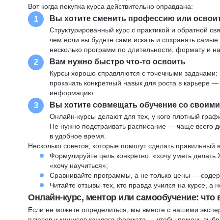
Вот когда покупка курса действительно оправдана:
Вы хотите сменить профессию или освои
1
Структурированный курс с практикой и обратной св
чем если вы будете сами искать и сохранять самые
несколько программ по длительности, формату и н
Вам нужно быстро что-то освоить
2
Курсы хорошо справляются с точечными задачами: 
прокачать конкретный навык для роста в карьере —
информацию.
Вы хотите совмещать обучение со своим
3
Онлайн-курсы делают для тех, у кого плотный графи
Не нужно подстраивать расписание — чаще всего до
в удобное время.
Несколько советов, которые помогут сделать правильный 
Формулируйте цель конкретно: «хочу уметь делать 
«хочу научиться»;
Сравнивайте программы, а не только цены — содер
Читайте отзывы тех, кто правда учился на курсе, а
Онлайн-курс, ментор или самообучение: что
Если не можете определиться, мы вместе с нашими экспе
плюсов и минусов каждого формата — чтобы помочь выбра