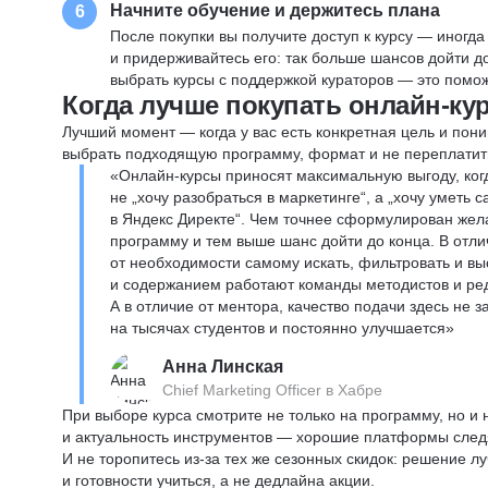
Начните обучение и держитесь плана
6
После покупки вы получите доступ к курсу — иногда
и придерживайтесь его: так больше шансов дойти 
выбрать курсы с поддержкой кураторов — это помож
Когда лучше покупать онлайн-ку
Лучший момент — когда у вас есть конкретная цель и пони
выбрать подходящую программу, формат и не переплатит
«Онлайн-курсы приносят максимальную выгоду, ког
не „хочу разобраться в маркетинге“, а „хочу уметь
в Яндекс Директе“. Чем точнее сформулирован жел
программу и тем выше шанс дойти до конца. В отли
от необходимости самому искать, фильтровать и вы
и содержанием работают команды методистов и реда
А в отличие от ментора, качество подачи здесь не 
на тысячах студентов и постоянно улучшается»
Анна Линская
Chief Marketing Officer в Хабре
При выборе курса смотрите не только на программу, но и
и актуальность инструментов — хорошие платформы следя
И не торопитесь из-за тех же сезонных скидок: решение л
и готовности учиться, а не дедлайна акции.