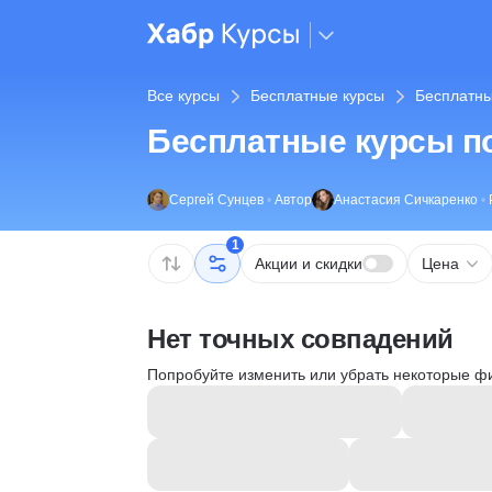
Все курсы
Бесплатные курсы
Бесплатны
Бесплатные курсы по
Сергей Сунцев
•
Автор
Анастасия Сичкаренко
•
1
Акции и скидки
Цена
Нет точных совпадений
Попробуйте изменить или убрать некоторые ф