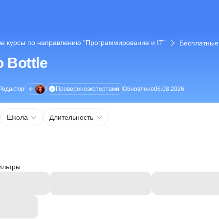
е курсы по направлению "Программирование и IT"
Бесплатные 
 Bottle
Проверено
экспертами
Редактор
Обновлено
06.08.2026
Школа
Длительность
ильтры