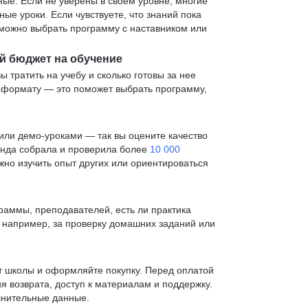
е. Если не уверены в своем уровне, многие
е уроки. Если чувствуете, что знаний пока
— можно выбрать программу с наставником или
й бюджет на обучение
ы тратить на учебу и сколько готовы за нее
и формату — это поможет выбрать программу,
ли демо-уроками — так вы оцените качество
анда собрала и проверила более
10 000
жно изучить опыт других или ориентироваться
раммы, преподавателей, есть ли практика
— например, за проверку домашних заданий или
т школы и оформляйте покупку. Перед оплатой
я возврата, доступ к материалам и поддержку.
лнительные данные.