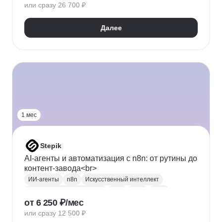
или сразу 26 700 ₽
Далее
1 мес
Stepik
AI-агенты и автоматизация с n8n: от рутины до
контент-завода<br>
ИИ-агенты
n8n
Искусственный интеллект
Автоматизация процессов
LLM
RAG
MCP
от 6 250 ₽/мес
Airtable
Redis
или сразу 12 500 ₽