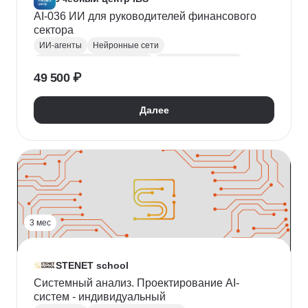
AI-036 ИИ для руководителей финансового
сектора
ИИ-агенты
Нейронные сети
Курсы по нейронным сетям
Промпт-инжиниринг
49 500 ₽
Искусственный интеллект
Финансовый менеджмент
Руководитель
Далее
Управление рисками
Антифрод
Цифровая трансформация бизнеса
Кибербезопасность
3 мес
STENET school
Системный анализ. Проектирование AI-
систем - индивидуальный