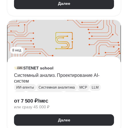
Далее
Цифровая трансформация бизнеса
Управление изменениями
Кибербезопасность
8 нед
STENET school
Системный анализ. Проектирование AI-
систем
ИИ-агенты
Системная аналитика
MCP
LLM
RAG
Промпт-инжиниринг
Оценка рисков
от 7 500 ₽/мес
ETL
Паттерны проектирования
или сразу 45 000 ₽
Искусственный интеллект
Далее