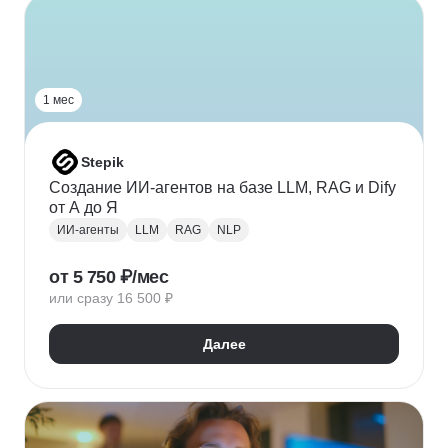
1 мес
Stepik
Создание ИИ-агентов на базе LLM, RAG и Dify
от А до Я
ИИ-агенты
LLM
RAG
NLP
от 5 750 ₽/мес
или сразу 16 500 ₽
Далее