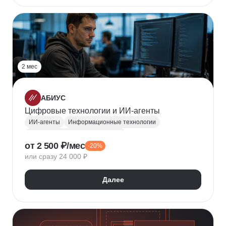
2 мес
АБИУС
Цифровые технологии и ИИ-агенты
ИИ-агенты
Информационные технологии
Обработка естественного языка
от 2 500 ₽/мес
-20%
Нейронные сети
RAG
или сразу 24 000 ₽
Далее