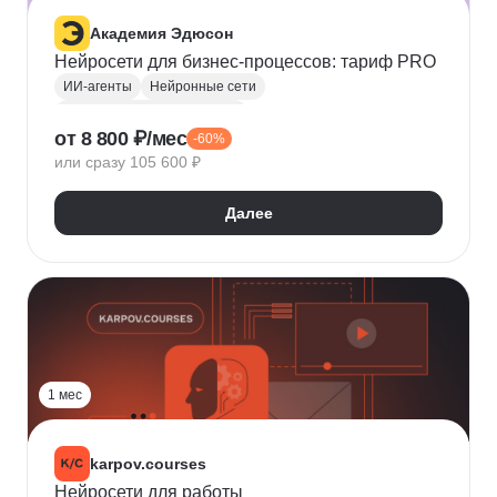
Академия Эдюсон
Нейросети для бизнес-процессов: тариф PRO
ИИ-агенты
Нейронные сети
Курсы по нейронным сетям
от 8 800 ₽/мес
-60%
Оптимизация бизнес-процессов
или сразу 105 600 ₽
Управление бизнес-процессами
Промпт-инжиниринг
Далее
Стратегическое планирование
Финансовый учет
Управление рисками
Управление командами
KPI
Воронка продаж
1 мес
karpov.courses
Нейросети для работы