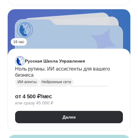
16 час
Русская Школа Управления
Ноль рутины. ИИ ассистенты для вашего
бизнеса
ИИ-агенты
Нейронные сети
Курсы по нейронным сетям
Промпт-инжиниринг
от 4 500 ₽/мес
Искусственный интеллект
Планирование
или сразу 45 000 ₽
Далее