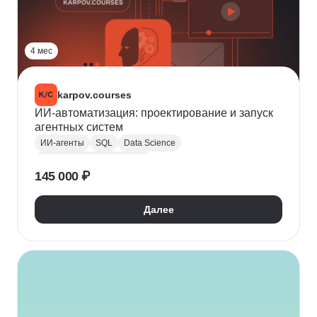
4 мес
karpov.courses
ИИ-автоматизация: проектирование и запуск
агентных систем
ИИ-агенты
SQL
Data Science
Искусственный интеллект
145 000 ₽
Оптимизация бизнес-процессов
Нейронные сети
Аналитика данных
Далее
Базы данных
Промпт-инжиниринг
Data-driven
Сбор требований