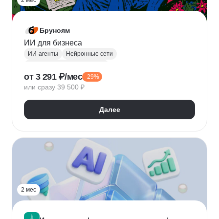
2 мес
Бруноям
ИИ для бизнеса
ИИ-агенты
Нейронные сети
Курсы по нейронным сетям
от 3 291 ₽/мес
-29%
Искусственный интеллект
ChatGPT
или сразу 39 500 ₽
Машинное обучение
Автоматизация процессов
Создание контента
Далее
2 мес