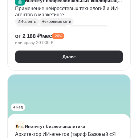
Институт профессиональных квалификаций
Применение нейросетевых технологий и ИИ-
агентов в маркетинге
ИИ-агенты
Нейронные сети
Курсы по нейронным сетям
Промпт-инжиниринг
от 2 188 ₽/мес
-20%
Искусственный интеллект
LLM
или сразу 20 000 ₽
Digital маркетинг
Интернет маркетинг
Контент маркетинг
Продуктовый маркетолог
Далее
Маркетинговая стратегия
Анализ рынка
4 нед
Институт бизнес-аналитики
Архитектор ИИ-агентов (тариф Базовый «Я