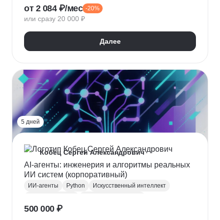
от 2 084 ₽/мес
-20%
Искусственный интеллект
Промпт-инжиниринг
или сразу 20 000 ₽
Создание контента
SEO продвижение
SEO-копирайтинг
Контент маркетинг
Далее
Интернет маркетинг
Поисковая оптимизация
Стратегия продвижения
5 дней
Кобец Сергей Александрович
AI-агенты: инженерия и алгоритмы реальных
ИИ систем (корпоративный)
ИИ-агенты
Python
Искусственный интеллект
Нейронные сети
Машинное обучение
500 000 ₽
Корпоративное обучение