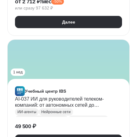
от 2 712 ₽/мес
-50%
Создание контента
LLM
ChatGPT
или сразу 97 632 ₽
Далее
1 нед
Учебный центр IBS
AI-037 ИИ для руководителей телеком-
компаний: от автономных сетей до
интеллектуальных сервисов
ИИ-агенты
Нейронные сети
Курсы по нейронным сетям
Промпт-инжиниринг
49 500 ₽
Искусственный интеллект
Телекоммуникации
Руководитель
RAG