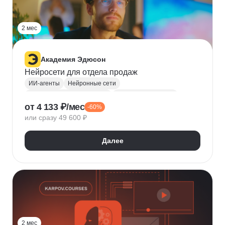
2 мес
Академия Эдюсон
Нейросети для отдела продаж
ИИ-агенты
Нейронные сети
Курсы по нейронным сетям
Промпт-инжиниринг
от 4 133 ₽/мес
-60%
Искусственный интеллект
n8n
или сразу 49 600 ₽
Воронка продаж
Контроль качества
Прогнозирование
Далее
2 мес