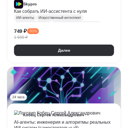
Skypro
Как собрать ИИ-ассистента с нуля
ИИ-агенты
Искусственный интеллект
Промпт-инжиниринг
Курсы по нейронным сетям
749 ₽
-51%
Нейронные сети
1 500 ₽
Далее
24 часа
Кобец Сергей Александрович
AI-агенты: инженерия и алгоритмы реальных
ИИ систем (самостоятельный)