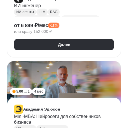
ИИ-инженер
ИИ-агенты
LLM
RAG
Искусственный интеллект
Машинное обучение
от 6 899 ₽/мес
-11%
MLFlow
Prometheus
HuggingFace
Docker
или сразу 152 000 ₽
Kubernetes
Asyncio
MLOps
Далее
5.00
1
4 мес
Академия Эдюсон
Mini-MBA: Нейросети для собственников
бизнеса