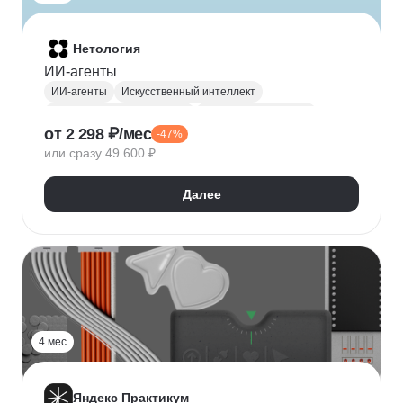
Нетология
ИИ-агенты
ИИ-агенты
Искусственный интеллект
Автоматизация процессов
Машинное обучение
от 2 298 ₽/мес
-47%
Маркетинговая аналитика
или сразу 49 600 ₽
Маркетинговые кампании
Медиапланирование
Нейронные сети
Далее
4 мес
Яндекс Практикум