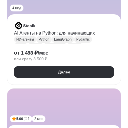
4 нед
Stepik
AI Агенты на Python: для начинающих
ИИ-агенты
Python
LangGraph
Pydantic
JSON
Docker
PostgreSQL
Ollama
от 1 488 ₽/мес
Модульное тестирование
Разработка
или сразу 3 500 ₽
Далее
5.00
1
2 мес