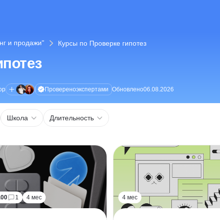
нг и продажи"
Курсы по Проверке гипотез
ипотез
Проверено
экспертами
ор
Обновлено
06.08.2026
Школа
Длительность
.00
1
4 мес
4 мес