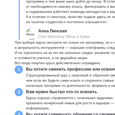
программу и тем выше шанс дойти до конца. В отли
от необходимости самому искать, фильтровать и вы
и содержанием работают команды методистов и реда
А в отличие от ментора, качество подачи здесь не 
на тысячах студентов и постоянно улучшается»
Анна Линская
Chief Marketing Officer в Хабре
При выборе курса смотрите не только на программу, но и
и актуальность инструментов — хорошие платформы следя
И не торопитесь из-за тех же сезонных скидок: решение л
и готовности учиться, а не дедлайна акции.
Вот когда покупка курса действительно оправдана:
Вы хотите сменить профессию или освои
1
Структурированный курс с практикой и обратной св
чем если вы будете сами искать и сохранять самые
несколько программ по длительности, формату и н
Вам нужно быстро что-то освоить
2
Курсы хорошо справляются с точечными задачами: 
прокачать конкретный навык для роста в карьере —
информацию.
Вы хотите совмещать обучение со своим
3