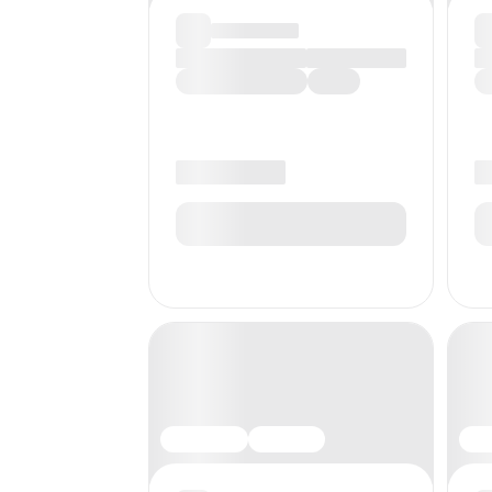
Контекстная реклама
VK Реклама
Telegram Ads
Квиз-маркетинг
Глубинные интервью
Roistat
Яндекс.Wordstat
Google Slides
UniSender
Продвижение курсов
Лидогенерация