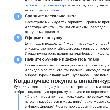
до оплаты. Обязательно читайте отзывы: наша ком
отзывов покупателей курсов
за последний год — мо
на наш
рейтинг школ
.
Сравните несколько школ
4
Посмотрите минимум три варианта и сравните прог
и сертификат. Уточните, нет ли скрытых расходов 
доступ к материалам.
Оформите покупку
5
Если нашли подходящий курс — переходите на сай
внимательно прочитайте договор: стоимость, услови
Иногда нужна регистрация на платформе или допо
Начните обучение и держитесь плана
6
После покупки вы получите доступ к курсу — иногда
и придерживайтесь его: так больше шансов дойти 
выбрать курсы с поддержкой кураторов — это помож
Когда лучше покупать онлайн-ку
Лучший момент — когда у вас есть конкретная цель и пони
выбрать подходящую программу, формат и не переплатит
«Онлайн-курсы приносят максимальную выгоду, ког
не „хочу разобраться в маркетинге“, а „хочу уметь
в Яндекс Директе“. Чем точнее сформулирован жел