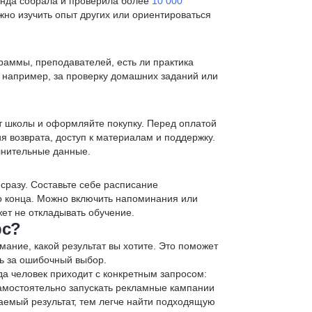
анда собрала и проверила более
10 000
жно изучить опыт других или ориентироваться
раммы, преподавателей, есть ли практика
— например, за проверку домашних заданий или
т школы и оформляйте покупку. Перед оплатой
я возврата, доступ к материалам и поддержку.
лнительные данные.
 сразу. Составьте себе расписание
до конца. Можно включить напоминания или
ет не откладывать обучение.
рс?
мание, какой результат вы хотите. Это поможет
ь за ошибочный выбор.
да человек приходит с конкретным запросом:
 самостоятельно запускать рекламные кампании
аемый результат, тем легче найти подходящую