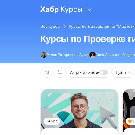
Все курсы
Курсы по направлению "Маркети
Курсы по Проверке г
Роман Татаринов
•
Автор
Анна Линская
•
Редакт
Акции и скидки
Цена
14 мес
5