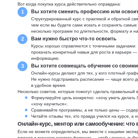
Вот когда покупка курса действительно оправдана:
Вы хотите сменить профессию или освои
1
Структурированный курс с практикой и обратной св
чем если вы будете сами искать и сохранять самые
несколько программ по длительности, формату и н
Вам нужно быстро что-то освоить
2
Курсы хорошо справляются с точечными задачами: 
прокачать конкретный навык для роста в карьере —
информацию.
Вы хотите совмещать обучение со своим
3
Онлайн-курсы делают для тех, у кого плотный графи
Не нужно подстраивать расписание — чаще всего до
в удобное время.
Несколько советов, которые помогут сделать правильный 
Формулируйте цель конкретно: «хочу уметь делать 
«хочу научиться»;
Сравнивайте программы, а не только цены — содер
Читайте отзывы тех, кто правда учился на курсе, а
Онлайн-курс, ментор или самообучение: что
Если не можете определиться, мы вместе с нашими экспе
плюсов и минусов каждого формата — чтобы помочь выбра