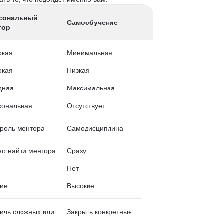
сональный
Самообучение
тор
окая
Минимальная
окая
Низкая
дняя
Максимальная
сональная
Отсутствует
роль ментора
Самодисциплина
о найти ментора
Сразу
Нет
кие
Высокие
ичь сложных или
Закрыть конкретные