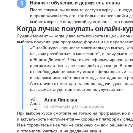
Начните обучение и держитесь плана
6
После покупки вы получите доступ к курсу — иногда
и придерживайтесь его: так больше шансов дойти 
выбрать курсы с поддержкой кураторов — это помож
Когда лучше покупать онлайн-ку
Лучший момент — когда у вас есть конкретная цель и пони
выбрать подходящую программу, формат и не переплатит
«Онлайн-курсы приносят максимальную выгоду, ког
не „хочу разобраться в маркетинге“, а „хочу уметь
в Яндекс Директе“. Чем точнее сформулирован жел
программу и тем выше шанс дойти до конца. В отли
от необходимости самому искать, фильтровать и вы
и содержанием работают команды методистов и реда
А в отличие от ментора, качество подачи здесь не 
на тысячах студентов и постоянно улучшается»
Анна Линская
Chief Marketing Officer в Хабре
При выборе курса смотрите не только на программу, но и
и актуальность инструментов — хорошие платформы следя
И не торопитесь из-за тех же сезонных скидок: решение л
и готовности учиться, а не дедлайна акции.