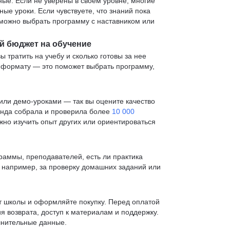
е. Если не уверены в своем уровне, многие
е уроки. Если чувствуете, что знаний пока
— можно выбрать программу с наставником или
й бюджет на обучение
ы тратить на учебу и сколько готовы за нее
и формату — это поможет выбрать программу,
ли демо-уроками — так вы оцените качество
анда собрала и проверила более
10 000
жно изучить опыт других или ориентироваться
раммы, преподавателей, есть ли практика
— например, за проверку домашних заданий или
т школы и оформляйте покупку. Перед оплатой
я возврата, доступ к материалам и поддержку.
лнительные данные.