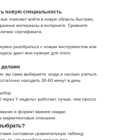
ть новую специальность
язью поможет войти в новую область быстрее,
 разные материалы в интернете. Сравните
аличию сертификата.
нужно разобраться с новым инструментом или
 курсы дают всю нужную для этого
и делами
к: вы сами выбираете, когда и сколько учиться.
статочно находить 30-60 минут в день
выбор:
X через Y недель» работает лучше, чем просто
жание и формат важнее скидки;
 не маркетинговые описания.
 выбрать?
ртами составили сравнительную таблицу
ть то, что подойдет именно вам.