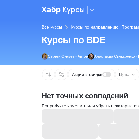
Все курсы
Курсы по направлению "Програм
Курсы по BDE
Сергей Сунцев
•
Автор
Анастасия Сичкаренко
•
Акции и скидки
Цена
Нет точных совпадений
Попробуйте изменить или убрать некоторые ф