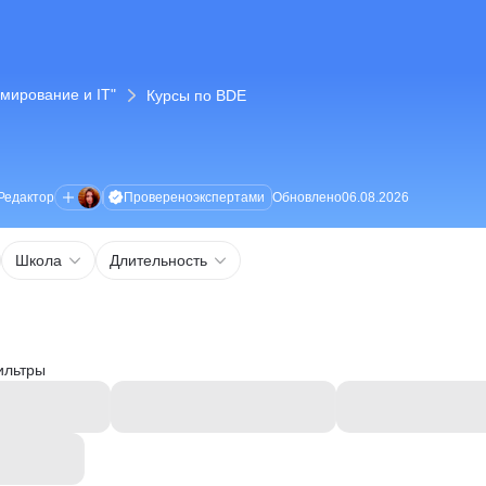
мирование и IT"
Курсы по BDE
Проверено
экспертами
Редактор
Обновлено
06.08.2026
Школа
Длительность
ильтры