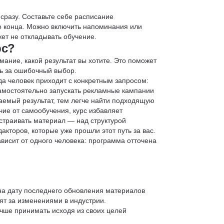
 сразу. Составьте себе расписание
до конца. Можно включить напоминания или
ет не откладывать обучение.
рс?
мание, какой результат вы хотите. Это поможет
ь за ошибочный выбор.
да человек приходит с конкретным запросом:
 самостоятельно запускать рекламные кампании
аемый результат, тем легче найти подходящую
чие от самообучения, курс избавляет
страивать материал — над структурой
кторов, которые уже прошли этот путь за вас.
зависит от одного человека: программа отточена
 на дату последнего обновления материалов
т за изменениями в индустрии.
учше принимать исходя из своих целей