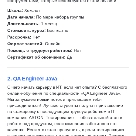
инструментами, которые используются в этой области.
Go (Golang)
Разработка под Android
QA
Школа:
Хекслет
Автоматизация тестирования
Разработка под iOS
Kotlin
Дата начала:
По мере набора группы
JavaScript
Тестирование на проникновение
Swift
Длительность:
1 месяц
SQL
Стоимость курса:
Бесплатно
Тестирование мобильных приложений
Разработка мобильных приложений
Linux
Рассрочка:
Нет
Тестирование API
Разработка
Формат занятий:
Онлайн
DevOps
Тестирование UI
Инженер по ручному тестированию
Помощь с трудоустройством:
Нет
Bash
Сертификат об окончании:
Да
Ручное тестирование
Инженер по автоматизации тестирования
Kubernetes
Автоматизация тестирования
1С разработка
Информационная безопасность
Зерокодинг
Django
2. QA Engineer Java
Язык R
Tilda
SQL
С чего начать карьеру в ИТ, если нет опыта? С бесплатного
1С разработка
SQL
DevOps
онлайн-обучения по специальности «QA Engineer Java».
Защита от мошенничества
Мы запускаем новый поток и приглашаем тебя
Git
Системное администрирование
Java
присоединиться! Лучшие студенты получат приглашение
Kubernetes
Ручное тестирование
на стажировку с последующим трудоустройством в IT-
Подготовка к собеседованию
Linux
Разработка игр
компанию ASTON. Тестирование — обязательный этап в
Fullstack-разработка
работе над продуктом, если компания заботится о его
Bash
Unity
качестве. Если этот этап пропустить, в роли тестировщика
Eltex
Системы контроля версий
Unreal Engine
выступят пользователи, но они к этому не готовы. Поэтому