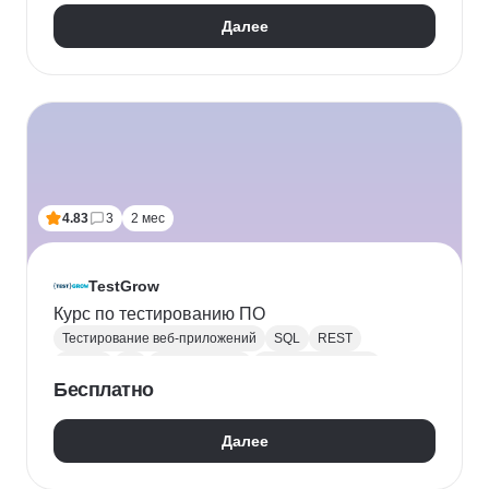
Нагрузочное тестирование
Далее
Разработка через тестирование
Тестирование дизайна
Тестирование методом свободного поиска
Тестирование мобильных приложений
Тестирование производительности
Тестирование сайтов
Тестирование API
Тестирование UI
Профориентация
Ручное тестирование
4.83
3
2 мес
Тестирование безопасности
TestGrow
Курс по тестированию ПО
Тестирование веб-приложений
SQL
REST
Docker
Git
Тестирование
Тестирование API
Бесплатно
Далее