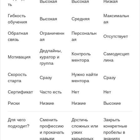
Высокая
Высокая
Низкая
ть
Гибкость
Максимальн
Высокая
Средняя
обучения
ая
Обратная
Ограниченн
Персональн
Отсутствует
связь
ая
ая
Дедлайны,
Контроль
Самодисцип
Мотивация
куратор и
ментора
лина
группа
Скорость
Нужно найти
Сразу
Сразу
старта
ментора
Сертификат
Часто есть
Нет
Нет
Риски
Низкие
Низкие
Высокие
Для чего
Сменить
Достичь
Закрыть
подходит?
профессию
сложных или
конкретные
и прокачать
узких
пробелы в
навыки
карьерных
знаниях