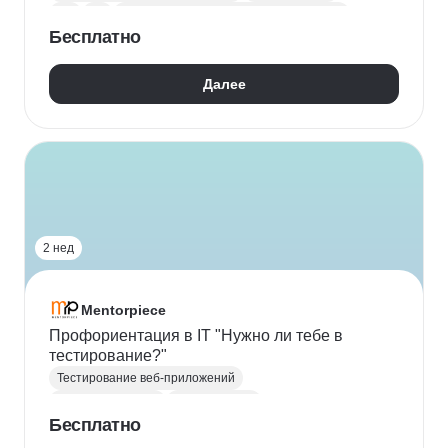
QA
Git
Тестирование мобильных приложений
Бесплатно
Тестирование API
GitHub
Postman
Fiddler
Далее
2 нед
Mentorpiece
Профориентация в IT "Нужно ли тебе в
тестирование?"
Тестирование веб-приложений
Тестирование игр
Тестирование
Бесплатно
Кроссбраузерное тестирование