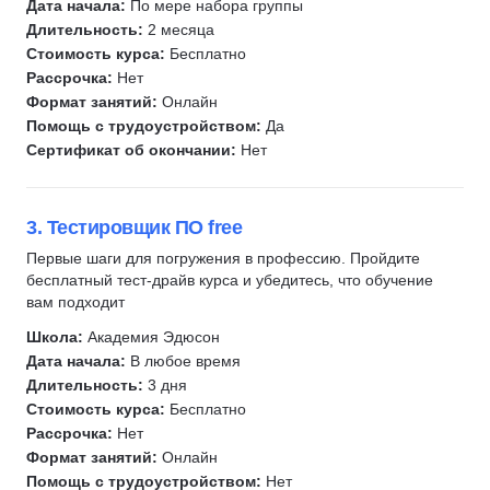
Дата начала:
По мере набора группы
Solidity
Длительность:
2 месяца
Стоимость курса:
Бесплатно
Smart Contract
Рассрочка:
Нет
Web3
Формат занятий:
Онлайн
Парсинг
Помощь с трудоустройством:
Да
Создание чат-ботов
Сертификат об окончании:
Нет
Разработка VR-приложений
Многопоточность
3. Тестировщик ПО free
Параллельное программирование
Первые шаги для погружения в профессию. Пройдите
Асинхронное программирование
бесплатный тест-драйв курса и убедитесь, что обучение
Киберразведка
вам подходит
Цифровая криминалистика
Школа:
Академия Эдюсон
Мониторинг
Дата начала:
В любое время
Длительность:
3 дня
Ansible
Стоимость курса:
Бесплатно
IaC
Рассрочка:
Нет
Terraform
Формат занятий:
Онлайн
Помощь с трудоустройством:
Нет
Zabbix