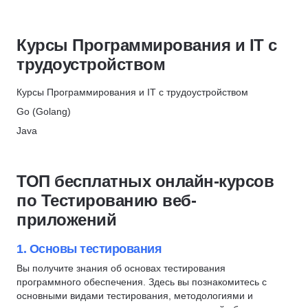
Тестирование
Разработка мобильных приложений
НЦРДО
Мониторинг
HTML/CSS
Скидка 6%
Курсы Программирования и IT с
Python
Информационная безопасность
НИПКЭФ
трудоустройством
Веб-сервисы
Этичный хакинг
Скидка 6%
Backend-разработка
C#
Курсы Программирования и IT с трудоустройством
ProductStar × РБК
Алгоритмы и структуры данных
DevOps
Go (Golang)
Скидка 62%
Составление резюме
Разработка игр
Java
МТИ
Профориентация
1С разработка
PHP
Скидка 10%
C/C++
Системное администрирование
Python
ТОП бесплатных онлайн-курсов
Frontend-разработка
Разработка
Backend-разработка
по Тестированию веб-
C#
Ruby
Frontend-разработка
приложений
Верстка сайта
Робототехника
JavaScript
Администрирование Linux
Вайб-кодинг
Fullstack-разработка
1. Основы тестирования
Сетевые технологии
Нейронные сети
C#
Вы получите знания об основах тестирования
Git
программного обеспечения. Здесь вы познакомитесь с
Swift
C/C++
QA
основными видами тестирования, методологиями и
Kotlin
Веб-разработка