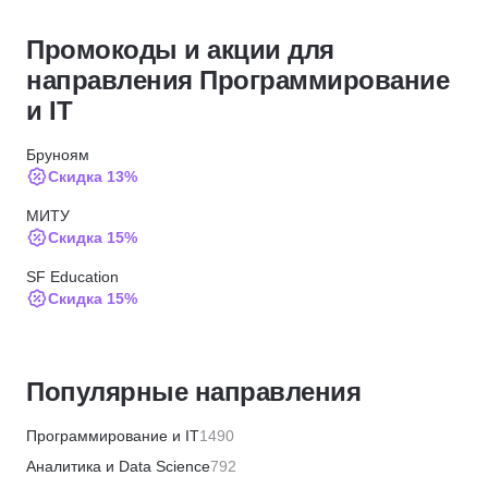
Промокоды и акции для
направления Программирование
и IT
Бруноям
Скидка 13%
МИТУ
Скидка 15%
SF Education
Скидка 15%
ИПО
Скидка 10%
Популярные направления
МИПО
Скидка 10%
Программирование и IT
1490
BABOKSchool
Аналитика и Data Science
792
Скидка 30%