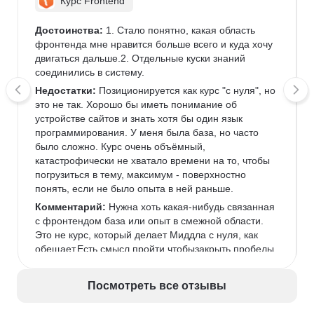
Курс Frontend
Достоинства:
 1. Стало понятно, какая область 
фронтенда мне нравится больше всего и куда хочу 
двигаться дальше.2. Отдельные куски знаний 
соединились в систему.
Недостатки:
 Позиционируется как курс "с нуля", но 
это не так. Хорошо бы иметь понимание об 
устройстве сайтов и знать хотя бы один язык 
программирования. У меня была база, но часто 
было сложно. Курс очень объёмный, 
катастрофически не хватало времени на то, чтобы 
погрузиться в тему, максимум - поверхностно 
понять, если не было опыта в ней раньше.
Комментарий:
 Нужна хоть какая-нибудь связанная 
с фронтендом база или опыт в смежной области. 
Это не курс, который делает Миддла с нуля, как 
обещает.Есть смысл пройти чтобызакрыть пробелы 
(если есть опыт)илипонять, что вообще происходит 
во фронтенде (если опыта нет).
Посмотреть все отзывы