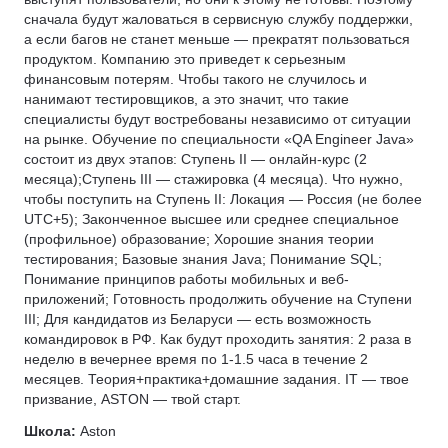
PHP
сначала будут жаловаться в сервисную службу поддержки,
Администрирование Linux
Node.js
Разработка игр
а если багов не станет меньше — прекратят пользоваться
Администрирование Windows
Разработка под iOS
продуктом. Компанию это приведет к серьезным
Unity
Архитектура ПО
Кибербезопасность
финансовым потерям. Чтобы такого не случилось и
HTML/CSS
нанимают тестировщиков, а это значит, что такие
OSINT
специалисты будут востребованы независимо от ситуации
Kaspresso
Unreal Engine
на рынке. Обучение по специальности «QA Engineer Java»
состоит из двух этапов: Ступень II — онлайн-курс (2
Unity
месяца);Ступень III — стажировка (4 месяца). Что нужно,
Docker
чтобы поступить на Ступень II: Локация — Россия (не более
Node.js
UTC+5); Законченное высшее или среднее специальное
(профильное) образование; Хорошие знания теории
Django
тестирования; Базовые знания Java; Понимание SQL;
REST API
Понимание принципов работы мобильных и веб-
приложений; Готовность продолжить обучение на Ступени
Технический директор
III; Для кандидатов из Беларуси — есть возможность
Алгоритмы и структуры данных
командировок в РФ. Как будут проходить занятия: 2 раза в
Базы данных
неделю в вечернее время по 1-1.5 часа в течение 2
месяцев. Теория+практика+домашние задания. IT — твое
ООП
призвание, ASTON — твой старт.
Блокчейн
Школа:
Aston
Криптография