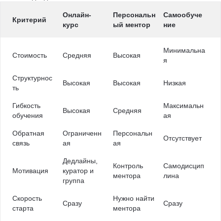
Онлайн-
Персональн
Самообуче
Критерий
курс
ый ментор
ние
Минимальна
Стоимость
Средняя
Высокая
я
Структурнос
Высокая
Высокая
Низкая
ть
Гибкость
Максимальн
Высокая
Средняя
обучения
ая
Обратная
Ограниченн
Персональн
Отсутствует
связь
ая
ая
Дедлайны,
Контроль
Самодисцип
Мотивация
куратор и
ментора
лина
группа
Скорость
Нужно найти
Сразу
Сразу
старта
ментора