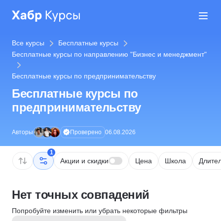
Все курсы
Бесплатные курсы
Бесплатные курсы по направлению "Бизнес и менеджмент"
Бесплатные курсы по предпринимательству
Бесплатные курсы по
предпринимательству
Проверено
Авторы
06.08.2026
1
Акции и скидки
Цена
Школа
Длител
Нет точных совпадений
Попробуйте изменить или убрать некоторые фильтры