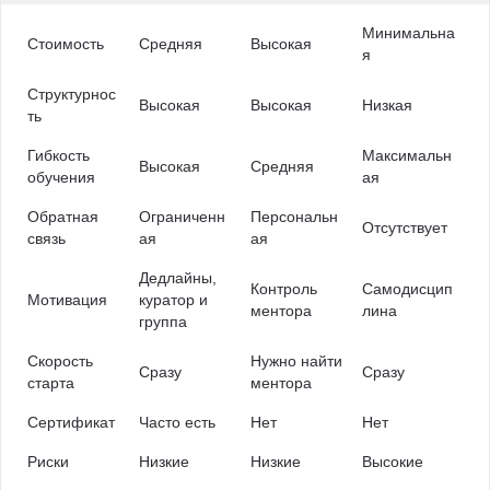
Минимальна
Стоимость
Средняя
Высокая
я
Структурнос
Высокая
Высокая
Низкая
ть
Гибкость
Максимальн
Высокая
Средняя
обучения
ая
Обратная
Ограниченн
Персональн
Отсутствует
связь
ая
ая
Дедлайны,
Контроль
Самодисцип
Мотивация
куратор и
ментора
лина
группа
Скорость
Нужно найти
Сразу
Сразу
старта
ментора
Сертификат
Часто есть
Нет
Нет
Риски
Низкие
Низкие
Высокие