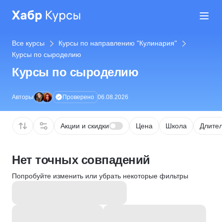
Все курсы
Курсы по направлению "Кулинария"
Курсы по сыроделию
Курсы по сыроделию
Проверено
Авторы
06.08.2026
Акции и скидки
Цена
Школа
Длител
Нет точных совпадений
Попробуйте изменить или убрать некоторые фильтры