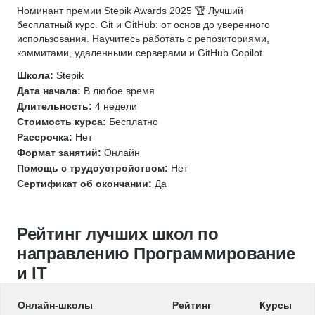
Kubernetes
Автоматизация тестирования
1С разработка
Номинант премии Stepik Awards 2025 🏆 Лучший
Информационная безопасность
бесплатный курс. Git и GitHub: от основ до уверенного
Зерокодинг
Django
использования. Научитесь работать с репозиториями,
Язык R
Tilda
SQL
коммитами, удаленными серверами и GitHub Copilot.
1С разработка
SQL
DevOps
Школа:
Stepik
Защита от мошенничества
Git
Системное администрирование
Дата начала:
В любое время
Java
Длительность:
4 недели
Kubernetes
Ручное тестирование
Подготовка к собеседованию
Стоимость курса:
Бесплатно
Linux
Разработка игр
Рассрочка:
Нет
Fullstack-разработка
Bash
Unity
Формат занятий:
Онлайн
Eltex
Системы контроля версий
Unreal Engine
Помощь с трудоустройством:
Нет
PHP
Сертификат об окончании:
Да
Администрирование Linux
Node.js
Разработка игр
Администрирование Windows
Разработка под iOS
Unity
Архитектура ПО
Кибербезопасность
Рейтинг лучших школ по
HTML/CSS
OSINT
направлению Программирование
Kaspresso
Unreal Engine
и IT
Unity
Docker
Онлайн-школы
Рейтинг
Курсы