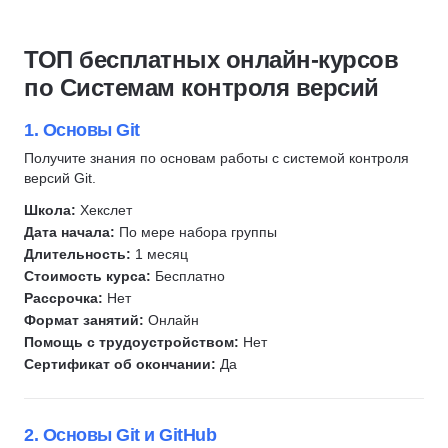
Профориентация
1С разработка
PHP
Скидка 10%
C/C++
Системное администрирование
Python
ТОП бесплатных онлайн-курсов
Frontend-разработка
Разработка
Backend-разработка
по Системам контроля версий
C#
Ruby
Frontend-разработка
Верстка сайта
Робототехника
JavaScript
1. Основы Git
Администрирование Linux
Вайб-кодинг
Fullstack-разработка
Получите знания по основам работы с системой контроля
Сетевые технологии
версий Git.
Нейронные сети
C#
Git
Swift
C/C++
Школа:
Хекслет
QA
Дата начала:
По мере набора группы
Kotlin
Веб-разработка
Go (Golang)
Длительность:
1 месяц
Разработка под Android
QA
Стоимость курса:
Бесплатно
Автоматизация тестирования
Разработка под iOS
Kotlin
Рассрочка:
Нет
JavaScript
Формат занятий:
Онлайн
Тестирование на проникновение
Swift
SQL
Помощь с трудоустройством:
Нет
Тестирование мобильных приложений
Разработка мобильных приложений
Linux
Сертификат об окончании:
Да
Тестирование API
Разработка
DevOps
Тестирование UI
Инженер по ручному тестированию
Bash
2. Основы Git и GitHub
Ручное тестирование
Инженер по автоматизации тестирования