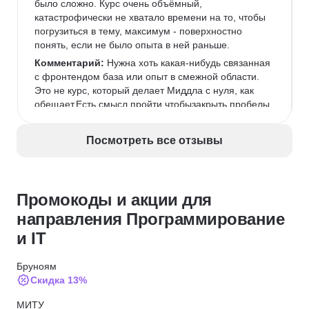
было сложно. Курс очень объёмный, 
катастрофически не хватало времени на то, чтобы 
погрузиться в тему, максимум - поверхностно 
понять, если не было опыта в ней раньше.
Комментарий:
 Нужна хоть какая-нибудь связанная 
с фронтендом база или опыт в смежной области. 
Это не курс, который делает Миддла с нуля, как 
обещает.Есть смысл пройти чтобызакрыть пробелы 
(если есть опыт)илипонять, что вообще происходит 
во фронтенде (если опыта нет).
Посмотреть все отзывы
Промокоды и акции для
направления Программирование
и IT
Бруноям
Скидка 13%
МИТУ