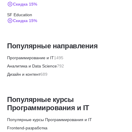
Скидка 15%
SF Education
Скидка 15%
ИПО
Скидка 10%
Популярные направления
МИПО
Скидка 10%
Программирование и IT
1495
BABOKSchool
Аналитика и Data Science
792
Скидка 30%
Дизайн и контент
689
BABOKSchool
Бизнес и менеджмент
1355
Скидка 10%
Маркетинг и продажи
446
Институт профессиональных квалификаций
Популярные курсы
Финансы и бухгалтерия
656
Скидка 5%
Программирования и IT
HR и рекрутинг
328
АБИУС
Хобби и творчество
360
Популярные курсы Программирования и IT
Скидка 5%
Красота и здоровье
572
Frontend-разработка
Merion Academy