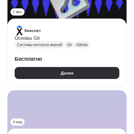
1 мес
Хекслет
Основы Git
Системы контроля версий
Git
GitHub
Бесплатно
Далее
4 нед