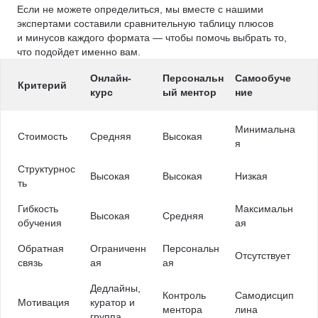
Если не можете определиться, мы вместе с нашими
экспертами составили сравнительную таблицу плюсов
и минусов каждого формата — чтобы помочь выбрать то,
что подойдет именно вам.
Онлайн-
Персональн
Самообуче
Критерий
курс
ый ментор
ние
Минимальна
Стоимость
Средняя
Высокая
я
Структурнос
Высокая
Высокая
Низкая
ть
Гибкость
Максимальн
Высокая
Средняя
обучения
ая
Обратная
Ограниченн
Персональн
Отсутствует
связь
ая
ая
Дедлайны,
Контроль
Самодисцип
Мотивация
куратор и
ментора
лина
группа