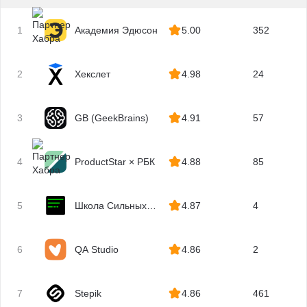
Node.js
Django
1
Академия Эдюсон
5.00
352
REST API
Технический директор
2
Хекслет
4.98
24
Алгоритмы и структуры данных
Базы данных
3
GB (GeekBrains)
4.91
57
ООП
Блокчейн
4
ProductStar × РБК
4.88
85
Криптография
Solidity
Smart Contract
5
Школа Сильных
4.87
4
Программистов
Web3
Парсинг
6
QA Studio
4.86
2
Создание чат-ботов
Разработка VR-приложений
7
Stepik
4.86
461
Многопоточность