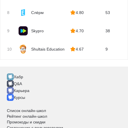
Параллельное программирование
Асинхронное программирование
8
Слёрм
4.80
53
Киберразведка
Цифровая криминалистика
9
Skypro
4.70
38
Мониторинг
Ansible
10
Shultais Education
4.67
9
IaC
Terraform
Zabbix
Prometheus
Хабр
Q&A
Схемотехника
Карьера
.NET
Курсы
Администрирование оборудования Cisco
Vue.js
Список онлайн-школ
Модульное тестирование
Рейтинг онлайн-школ
Промокоды и скидки
IoT
Соглашение с пользователем