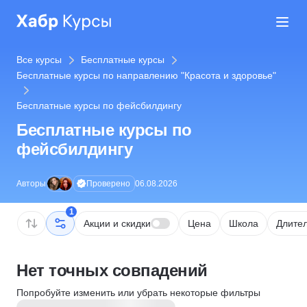
Все курсы
Бесплатные курсы
Бесплатные курсы по направлению "Красота и здоровье"
Бесплатные курсы по фейсбилдингу
Бесплатные курсы по
фейсбилдингу
Проверено
Авторы
06.08.2026
1
Акции и скидки
Цена
Школа
Длител
Нет точных совпадений
Попробуйте изменить или убрать некоторые фильтры