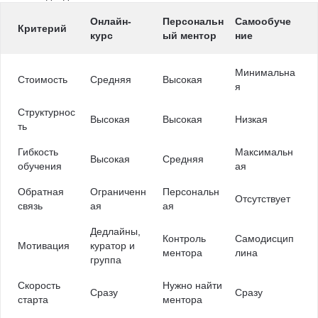
Онлайн-
Персональн
Самообуче
Критерий
курс
ый ментор
ние
Минимальна
Стоимость
Средняя
Высокая
я
Структурнос
Высокая
Высокая
Низкая
ть
Гибкость
Максимальн
Высокая
Средняя
обучения
ая
Обратная
Ограниченн
Персональн
Отсутствует
связь
ая
ая
Дедлайны,
Контроль
Самодисцип
Мотивация
куратор и
ментора
лина
группа
Скорость
Нужно найти
Сразу
Сразу
старта
ментора