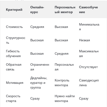
Онлайн-
Персональн
Самообуче
Критерий
курс
ый ментор
ние
Минимальна
Стоимость
Средняя
Высокая
я
Структурнос
Высокая
Высокая
Низкая
ть
Гибкость
Максимальн
Высокая
Средняя
обучения
ая
Обратная
Ограниченн
Персональн
Отсутствует
связь
ая
ая
Дедлайны,
Контроль
Самодисцип
Мотивация
куратор и
ментора
лина
группа
Скорость
Нужно найти
Сразу
Сразу
старта
ментора