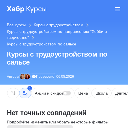
Все курсы
Курсы с трудоустройством
Курсы с трудоустройством по направлению "Хобби и
творчество"
Курсы с трудоустройством по сальсе
Курсы с трудоустройством по
сальсе
Проверено
Авторы
06.08.2026
1
Акции и скидки
Цена
Школа
Длител
Нет точных совпадений
Попробуйте изменить или убрать некоторые фильтры