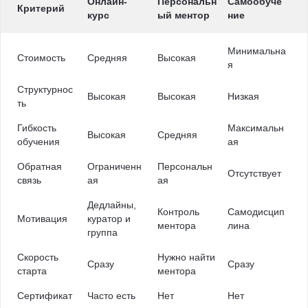
Онлайн-
Персональн
Самообуче
Критерий
курс
ый ментор
ние
Минимальна
Стоимость
Средняя
Высокая
я
Структурнос
Высокая
Высокая
Низкая
ть
Гибкость
Максимальн
Высокая
Средняя
обучения
ая
Обратная
Ограниченн
Персональн
Отсутствует
связь
ая
ая
Дедлайны,
Контроль
Самодисцип
Мотивация
куратор и
ментора
лина
группа
Скорость
Нужно найти
Сразу
Сразу
старта
ментора
Сертификат
Часто есть
Нет
Нет