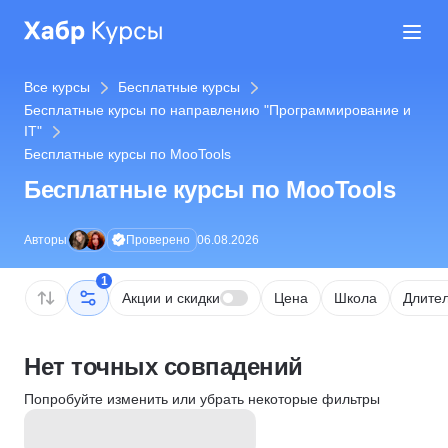
Все курсы
Бесплатные курсы
Бесплатные курсы по направлению "Программирование и
IT"
Бесплатные курсы по MooTools
Бесплатные курсы по MooTools
Проверено
Авторы
06.08.2026
1
Акции и скидки
Цена
Школа
Длител
Нет точных совпадений
Попробуйте изменить или убрать некоторые фильтры