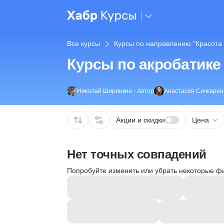
Все курсы
Курсы по направлению "Красота 
Курсы по акробатике
Николай Ширинкин
•
Автор
Анастасия Сичкарен
Акции и скидки
Цена
Нет точных совпадений
Попробуйте изменить или убрать некоторые ф