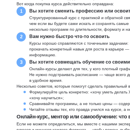
Вот когда покупка курса действительно оправдана:
Вы хотите сменить профессию или освои
1
Структурированный курс с практикой и обратной св
чем если вы будете сами искать и сохранять самые
несколько программ по длительности, формату и н
Вам нужно быстро что-то освоить
2
Курсы хорошо справляются с точечными задачами: 
прокачать конкретный навык для роста в карьере —
информацию.
Вы хотите совмещать обучение со своим
3
Онлайн-курсы делают для тех, у кого плотный графи
Не нужно подстраивать расписание — чаще всего до
в удобное время.
Несколько советов, которые помогут сделать правильный 
Формулируйте цель конкретно: «хочу уметь делать 
«хочу научиться»;
Сравнивайте программы, а не только цены — содер
Читайте отзывы тех, кто правда учился на курсе, а
Онлайн-курс, ментор или самообучение: что
Если не можете определиться, мы вместе с нашими экспе
плюсов и минусов каждого формата — чтобы помочь выбра