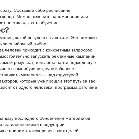
 сразу. Составьте себе расписание
до конца. Можно включить напоминания или
ет не откладывать обучение.
рс?
мание, какой результат вы хотите. Это поможет
ь за ошибочный выбор.
да человек приходит с конкретным запросом:
 самостоятельно запускать рекламные кампании
аемый результат, тем легче найти подходящую
чие от самообучения, курс избавляет
страивать материал — над структурой
кторов, которые уже прошли этот путь за вас.
зависит от одного человека: программа отточена
 на дату последнего обновления материалов
т за изменениями в индустрии.
учше принимать исходя из своих целей