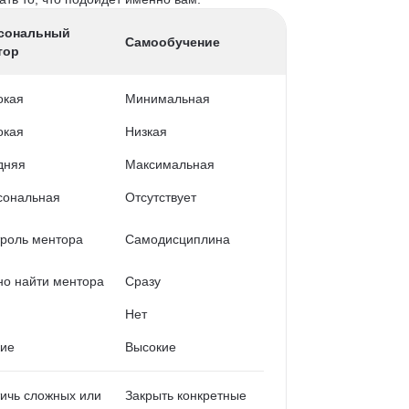
сональный
Самообучение
тор
окая
Минимальная
окая
Низкая
дняя
Максимальная
сональная
Отсутствует
роль ментора
Самодисциплина
о найти ментора
Сразу
Нет
кие
Высокие
ичь сложных или
Закрыть конкретные