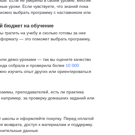
е. Если не уверены в своем уровне, многие
е уроки. Если чувствуете, что знаний пока
— можно выбрать программу с наставником или
й бюджет на обучение
ы тратить на учебу и сколько готовы за нее
и формату — это поможет выбрать программу,
ли демо-уроками — так вы оцените качество
анда собрала и проверила более
10 000
жно изучить опыт других или ориентироваться
раммы, преподавателей, есть ли практика
— например, за проверку домашних заданий или
т школы и оформляйте покупку. Перед оплатой
я возврата, доступ к материалам и поддержку.
лнительные данные.