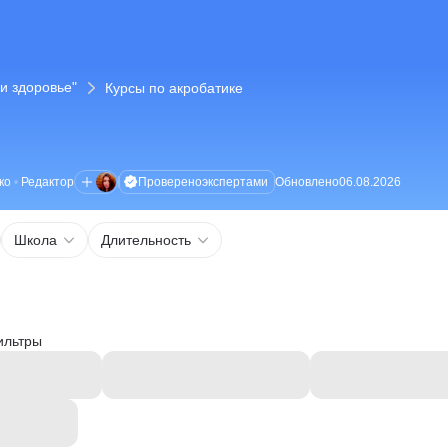
и здоровье"
Курсы по акробатике
Проверено
экспертами
ко
•
Редактор
Обновлено
06.08.2026
Школа
Длительность
ильтры