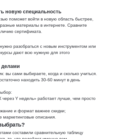
ть новую специальность
язью поможет войти в новую область быстрее,
 разные материалы в интернете. Сравните
аличию сертификата.
нужно разобраться с новым инструментом или
 курсы дают всю нужную для этого
и делами
к: вы сами выбираете, когда и сколько учиться.
статочно находить 30-60 минут в день
выбор:
X через Y недель» работает лучше, чем просто
жание и формат важнее скидки;
 не маркетинговые описания.
 выбрать?
ртами составили сравнительную таблицу
ть то, что подойдет именно вам.