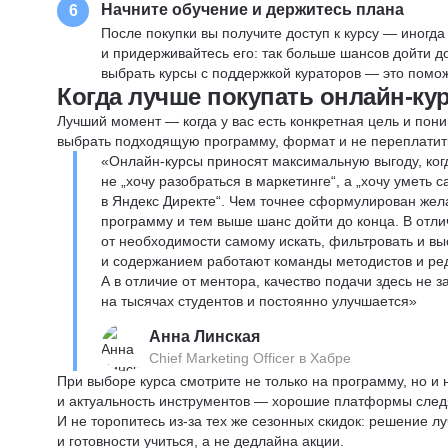
Начните обучение и держитесь плана
6
После покупки вы получите доступ к курсу — иногда
и придерживайтесь его: так больше шансов дойти 
выбрать курсы с поддержкой кураторов — это помож
Когда лучше покупать онлайн-ку
Лучший момент — когда у вас есть конкретная цель и пони
выбрать подходящую программу, формат и не переплатит
«Онлайн-курсы приносят максимальную выгоду, ког
не „хочу разобраться в маркетинге“, а „хочу уметь
в Яндекс Директе“. Чем точнее сформулирован жел
программу и тем выше шанс дойти до конца. В отли
от необходимости самому искать, фильтровать и вы
и содержанием работают команды методистов и реда
А в отличие от ментора, качество подачи здесь не 
на тысячах студентов и постоянно улучшается»
Анна Линская
Chief Marketing Officer в Хабре
При выборе курса смотрите не только на программу, но и
и актуальность инструментов — хорошие платформы следя
И не торопитесь из-за тех же сезонных скидок: решение л
и готовности учиться, а не дедлайна акции.