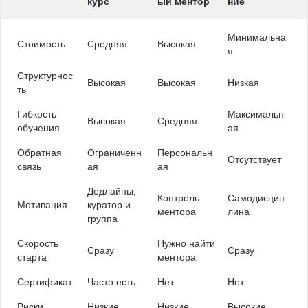
курс
ый ментор
ние
Минимальна
Стоимость
Средняя
Высокая
я
Структурнос
Высокая
Высокая
Низкая
ть
Гибкость
Максимальн
Высокая
Средняя
обучения
ая
Обратная
Ограниченн
Персональн
Отсутствует
связь
ая
ая
Дедлайны,
Контроль
Самодисцип
Мотивация
куратор и
ментора
лина
группа
Скорость
Нужно найти
Сразу
Сразу
старта
ментора
Сертификат
Часто есть
Нет
Нет
Риски
Низкие
Низкие
Высокие