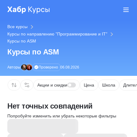
Все курсы
Курсы по направлению "Программирование и IT"
Курсы по ASM
Курсы по ASM
Проверено
Авторы
06.08.2026
Акции и скидки
Цена
Школа
Длител
Нет точных совпадений
Попробуйте изменить или убрать некоторые фильтры