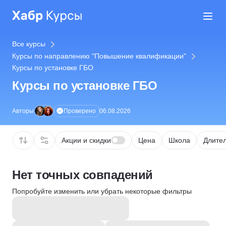
Все курсы
Курсы по направлению "Повышение квалификации"
Курсы по установке ГБО
Курсы по установке ГБО
Проверено
Авторы
06.08.2026
Акции и скидки
Цена
Школа
Длител
Нет точных совпадений
Попробуйте изменить или убрать некоторые фильтры