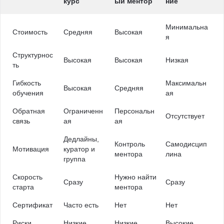
курс
ый ментор
ние
Минимальна
Стоимость
Средняя
Высокая
я
Структурнос
Высокая
Высокая
Низкая
ть
Гибкость
Максимальн
Высокая
Средняя
обучения
ая
Обратная
Ограниченн
Персональн
Отсутствует
связь
ая
ая
Дедлайны,
Контроль
Самодисцип
Мотивация
куратор и
ментора
лина
группа
Скорость
Нужно найти
Сразу
Сразу
старта
ментора
Сертификат
Часто есть
Нет
Нет
Риски
Низкие
Низкие
Высокие