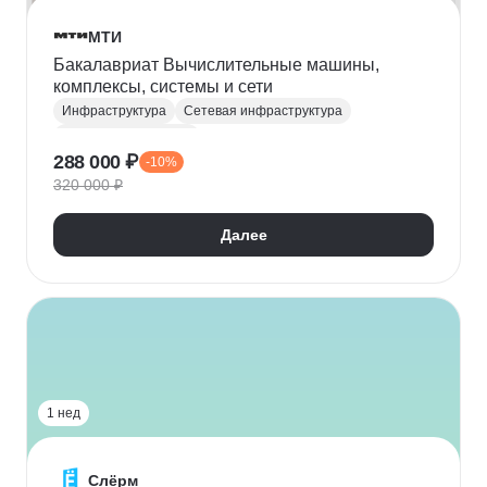
МТИ
Бакалавриат Вычислительные машины,
комплексы, системы и сети
Инфраструктура
Сетевая инфраструктура
Сетевые технологии
288 000 ₽
-10%
Информационная безопасность
320 000 ₽
Телекоммуникации
Алгоритмы и структуры данных
Далее
Нейронные сети
Облачные вычисления
1 нед
Слёрм