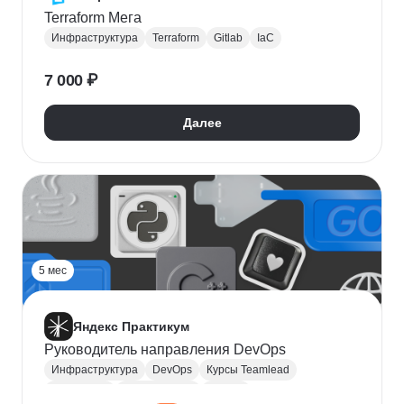
Terraform Мега
Инфраструктура
Terraform
Gitlab
IaC
7 000 ₽
Далее
5 мес
Яндекс Практикум
Руководитель направления DevOps
Инфраструктура
DevOps
Курсы Teamlead
Kubernetes
Руководитель
CI / CD