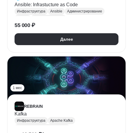
Ansible: Infrastucture as Code
Инфраструктура
Ansible
Администрирование
Docker
Контейнеризация
55 000 ₽
Далее
1 мес
REBRAIN
Kafka
Инфраструктура
Apache Kafka
Высоконагруженные системы