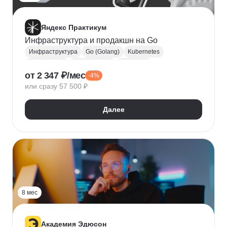
Яндекс Практикум
Инфраструктура и продакшн на Go
Инфраструктура
Go (Golang)
Kubernetes
Observability
Apache Kafka
RabbitMQ
от 2 347 ₽/мес
-4%
или сразу 57 500 ₽
Далее
8 мес
Академия Эдюсон