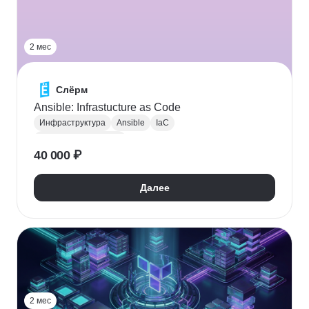
2 мес
Слёрм
Ansible: Infrastucture as Code
Инфраструктура
Ansible
IaC
Администрирование
40 000 ₽
Системное администрирование
Далее
2 мес