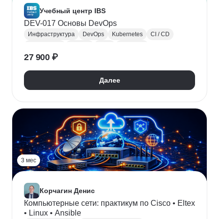
Учебный центр IBS
DEV-017 Основы DevOps
Инфраструктура
DevOps
Kubernetes
CI / CD
Мониторинг
Jenkins
Saas
Terraform
27 900 ₽
Code Review
Логирование
Контейнеризация
Далее
3 мес
Корчагин Денис
Компьютерные сети: практикум по Cisco • Eltex
• Linux • Ansible