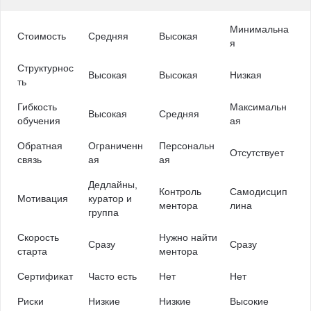
Минимальна
Стоимость
Средняя
Высокая
я
Структурнос
Высокая
Высокая
Низкая
ть
Гибкость
Максимальн
Высокая
Средняя
обучения
ая
Обратная
Ограниченн
Персональн
Отсутствует
связь
ая
ая
Дедлайны,
Контроль
Самодисцип
Мотивация
куратор и
ментора
лина
группа
Скорость
Нужно найти
Сразу
Сразу
старта
ментора
Сертификат
Часто есть
Нет
Нет
Риски
Низкие
Низкие
Высокие