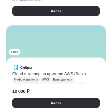
Далее
4 нед
Слёрм
Cloud-инженер на примере AWS (База)
Инфраструктура
AWS
Базы данных
Администрирование
Сетевая инфраструктура
10 000 ₽
Облачные вычисления
Системное администрирование
Далее