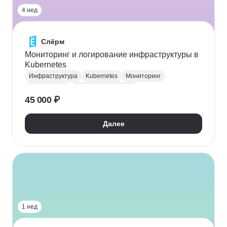
4 нед
Слёрм
Мониторинг и логирование инфраструктуры в
Kubernetes
Инфраструктура
Kubernetes
Мониторинг
Логирование
Администрирование
45 000 ₽
Администрирование сетей
Далее
1 нед