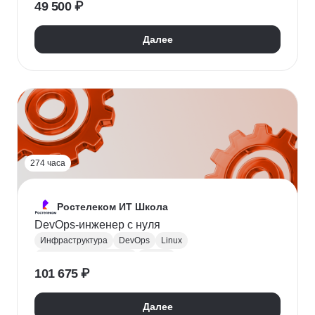
49 500 ₽
Курсы по нейронным сетям
Системное администрирование
DevOps
Далее
Мониторинг
Логирование
274 часа
Ростелеком ИТ Школа
DevOps-инженер с нуля
Инфраструктура
DevOps
Linux
Облачные вычисления
Docker
101 675 ₽
Контейнеризация
CI / CD
Kubernetes
IaC
Мониторинг
Логирование
Далее