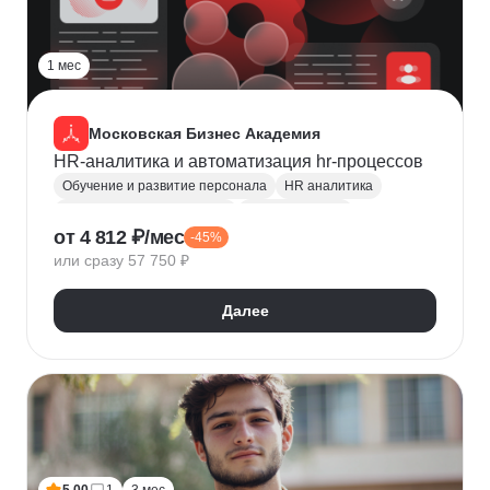
1 мес
Московская Бизнес Академия
HR-аналитика и автоматизация hr-процессов
Обучение и развитие персонала
HR аналитика
Автоматизация процессов
Управление HR
от 4 812 ₽/мес
-45%
Оценка персонала и аттестация
или сразу 57 750 ₽
Управление персоналом
Далее