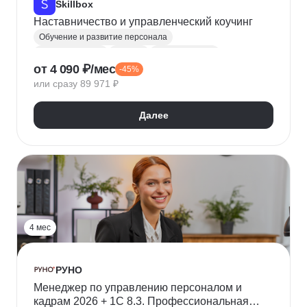
Skillbox
Наставничество и управленческий коучинг
Обучение и развитие персонала
Наставничество
Коучинг
Бизнес-коучинг
от 4 090 ₽/мес
-45%
Управление командами
Управление людьми
или сразу 89 971 ₽
Эмоциональный интеллект
Стресс-менеджмент
ICF
Далее
4 мес
РУНО
Менеджер по управлению персоналом и
кадрам 2026 + 1С 8.3. Профессиональная