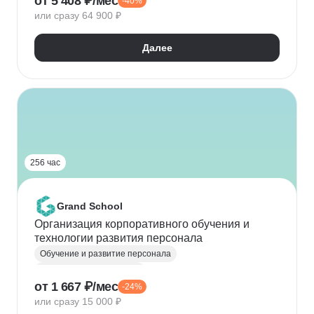
от 5 408 ₽/мес
-40%
Кадровое делопроизводство
или сразу 64 900 ₽
Трудовое законодательство
Управление HR
Управление персоналом
Адаптация персонала
Далее
Бюджетирование
Управление конфликтами
Корпоративная культура
1С: Зарплата и управление персоналом
Мотивация сотрудников
Руководитель
Топ менеджмент
256 час
Grand School
Организация корпоративного обучения и
технологии развития персонала
Обучение и развитие персонала
Управление персоналом
от 1 667 ₽/мес
-24%
или сразу 15 000 ₽