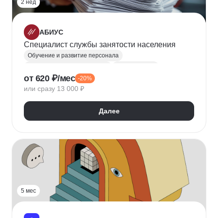
2 нед
АБИУС
Специалист службы занятости населения
Обучение и развитие персонала
Кадровое делопроизводство
HR аналитика
от 620 ₽/мес
-20%
Кадровый аудит
Охрана труда
или сразу 13 000 ₽
Трудовое законодательство
Взаимодействие с государственными органами
Далее
Ведение воинского учета
5 мес