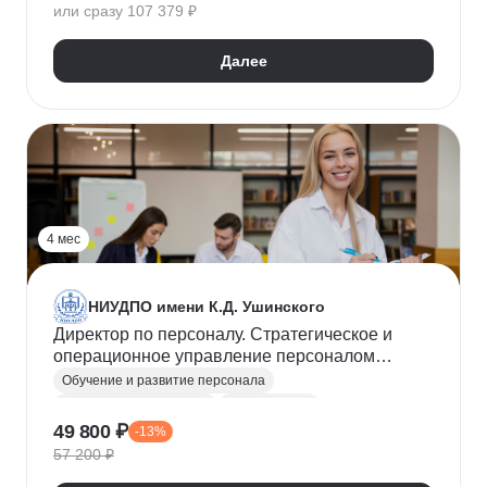
или сразу 107 379 ₽
Рекрутмент
Воронка подбора
Проведение интервью
Оценка hard skills
Далее
Оценка soft skills
Удержание сотрудников
Оценка персонала и аттестация
4 мес
НИУДПО имени К.Д. Ушинского
Директор по персоналу. Стратегическое и
операционное управление персоналом
организации
Обучение и развитие персонала
Директор по персоналу
Руководитель
49 800 ₽
-13%
HR-бренд
Корпоративная культура
57 200 ₽
Подбор команды
Подбор руководителей
Подбор специалистов
Управление персоналом