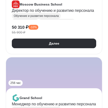
Moscow Business School
Директор по обучению и развитию персонала
Обучение и развитие персонала
Топ менеджмент
Директор по персоналу
50 310 ₽
-10%
Корпоративная культура
Руководитель
55 900 ₽
Оценка эффективности
Далее
256 час
Grand School
Менеджер по обучению и развитию персонала