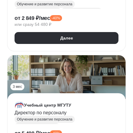
переподготовка
Обучение и развитие персонала
Менеджер по персоналу
Менеджер по кадрам
от 2 849 ₽/мес
-40%
Кадровое делопроизводство
или сразу 54 480 ₽
Делопроизводство и документооборот
1С: Зарплата и управление персоналом
Далее
Управление персоналом
Адаптация персонала
Onboarding
Оценка персонала и аттестация
Мотивация сотрудников
3 мес
Учебный центр МГУТУ
Директор по персоналу
Обучение и развитие персонала
Директор по персоналу