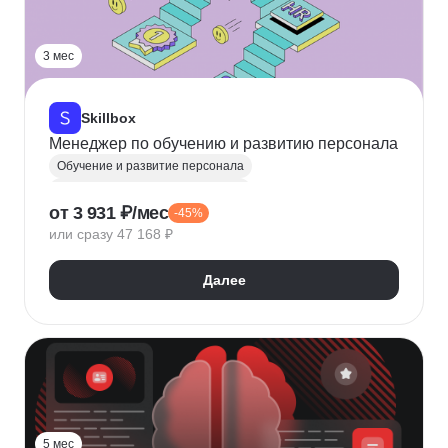
3 мес
Skillbox
Менеджер по обучению и развитию персонала
Обучение и развитие персонала
Оценка персонала и аттестация
от 3 931 ₽/мес
-45%
Адаптация персонала
Оценка hard skills
или сразу 47 168 ₽
Оценка soft skills
Оценка вовлеченности
Менеджер по персоналу
Оценка выгорания
Далее
Оценка эффективности
5 мес