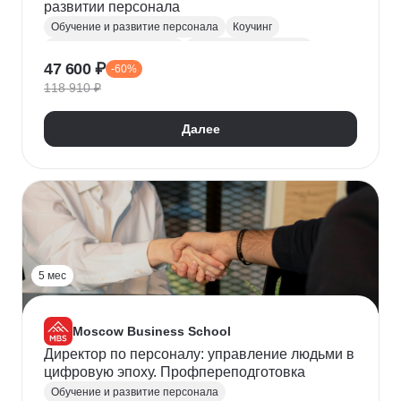
развитии персонала
Обучение и развитие персонала
Коучинг
Корпоративная культура
Адаптация персонала
47 600 ₽
-60%
Мотивация сотрудников
118 910 ₽
Далее
5 мес
Moscow Business School
Директор по персоналу: управление людьми в
цифровую эпоху. Профпереподготовка
Обучение и развитие персонала