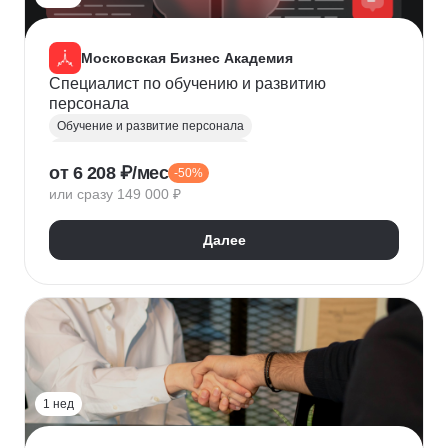
Московская Бизнес Академия
Специалист по обучению и развитию
персонала
Обучение и развитие персонала
Оценка персонала и аттестация
от 6 208 ₽/мес
-50%
Общая психология
Корпоративная психология
или сразу 149 000 ₽
Бизнес-психология
Тренинг
Оценка эффективности
Мотивация сотрудников
Далее
LMS
Командообразование
Управление конфликтами
Наставничество
HR аналитика
1 нед