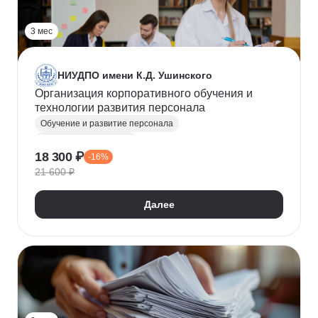
3 мес
НИУДПО имени К.Д. Ушинского
Организация корпоративного обучения и
технологии развития персонала
Обучение и развитие персонала
Адаптация персонала
18 300 ₽
-16%
Профессиональные стандарты
21 600 ₽
Далее