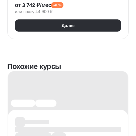
от 3 742 ₽/мес
-40%
Управление персоналом
HR аналитика
или сразу 44 900 ₽
Адаптация персонала
Оценка персонала и аттестация
Далее
Обучение и развитие персонала
1С: Зарплата и управление персоналом
Мотивация сотрудников
Onboarding
Кадровое делопроизводство
HR-бренд
HR-стратегия
Корпоративная культура
Оценка hard skills
Оценка soft skills
Похожие курсы
Проведение интервью