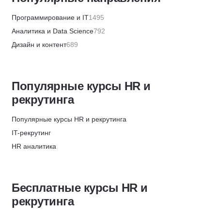
Русская Школа Управления
Скидка 5%
Программирование и IT
1495
Moscow Business School
Аналитика и Data Science
792
Скидка 5%
Дизайн и контент
689
Институт профессиональных квалификаций
Бизнес и менеджмент
1355
Скидка 5%
Маркетинг и продажи
446
АБИУС
Популярные курсы HR и
Финансы и бухгалтерия
656
Скидка 5%
рекрутинга
HR и рекрутинг
328
Московская Бизнес Академия
Хобби и творчество
360
Популярные курсы HR и рекрутинга
Скидка 10%
Красота и здоровье
572
IT-рекрутинг
Skillbox
Кулинария
83
HR аналитика
Скидка 5%
Психология
613
HRBP (HR бизнес-партнёр)
Академия Эдюсон
Саморазвитие и soft skills
649
Обучение и развитие персонала
Скидка 5%
Прикладные программы
276
Бесплатные курсы HR и
Адаптация персонала
Skypro
Педагогика
747
рекрутинга
Рекрутинг
Скидка 12%
Языки
142
Менеджер по персоналу