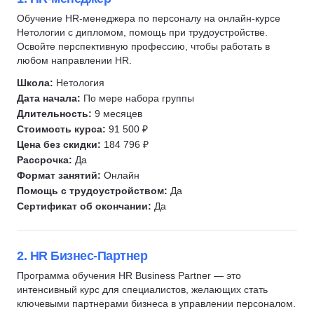
Менеджер по кадрам
Менеджер по персоналу
Обучение HR-менеджера по персоналу на онлайн-курсе
Нетологии с дипломом, помощь при трудоустройстве.
Нейронные сети
Рекрутинг
Освойте перспективную профессию, чтобы работать в
Управление персоналом
HR аналитика
любом направлении HR.
HR-бренд
Управление HR
Школа:
Нетология
HR-стратегия
IT-рекрутинг
Дата начала:
По мере набора группы
Кадровый аудит
Методист
Длительность:
9 месяцев
Стоимость курса:
91 500 ₽
Кадровый учет
Управление персоналом
Цена без скидки:
184 796 ₽
Персональные данные
Кадровое делопроизводство
Рассрочка:
Да
Карьерное консультирование
Директор по персоналу
Формат занятий:
Онлайн
Помощь с трудоустройством:
Да
ИПР
HR-бренд
Сертификат об окончании:
Да
Менеджер по кадрам
Executive Search
Мотивация сотрудников
2. HR Бизнес-Партнер
Обработка резюме
Программа обучения HR Business Partner — это
интенсивный курс для специалистов, желающих стать
Проведение интервью
ключевыми партнерами бизнеса в управлении персоналом.
Трудовое законодательство