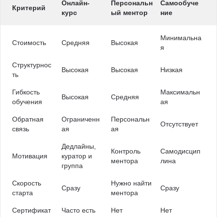
Онлайн-
Персональн
Самообуче
Критерий
курс
ый ментор
ние
Минимальна
Стоимость
Средняя
Высокая
я
Структурнос
Высокая
Высокая
Низкая
ть
Гибкость
Максимальн
Высокая
Средняя
обучения
ая
Обратная
Ограниченн
Персональн
Отсутствует
связь
ая
ая
Дедлайны,
Контроль
Самодисцип
Мотивация
куратор и
ментора
лина
группа
Скорость
Нужно найти
Сразу
Сразу
старта
ментора
Сертификат
Часто есть
Нет
Нет