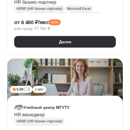
HR бизнес-партнер
HRBP (HR бизнес-партнёр)
Microsoft Excel
Agile
Ведение переговоров
Работа в команде
от 6 480 ₽/мес
-60%
IT-рекрутинг
Рекрутинг
HR аналитика
или сразу 77 761 ₽
Коучинг
Адаптация персонала
Подбор специалистов
Рекрутмент
Onboarding
Далее
HR-бренд
HR-стратегия
Удержание сотрудников
Обучение и развитие персонала
Мотивация сотрудников
Управление персоналом
Управление конфликтами
Trello
Asana
Jira
5.00
1
2 мес
Учебный центр МГУТУ
HR-менеджер
HRBP (HR бизнес-партнёр)
Менеджер по персоналу