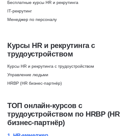
ЦАППКК
Повышение квалификации
Бесплатные курсы HR и рекрутинга
1023
Проведение интервью
Скидка 6%
IT-рекрутинг
Рекрутмент
НЦРДО
Менеджер по персоналу
Воронка подбора
Скидка 6%
Обучение и развитие персонала
Управление HR
НИПКЭФ
Кадровое делопроизводство
Кадровое делопроизводство
Скидка 6%
Курсы HR и рекрутинга с
HR-бренд
Булевой поиск
Сити Бизнес Скул - City Business School
трудоустройством
Рекрутинг
Охрана труда
Скидка 7%
Карьерное консультирование
Подбор специалистов
Курсы HR и рекрутинга с трудоустройством
ProductStar × РБК
Коучинг
Оценка hard skills
Управление людьми
Скидка 62%
Развитие карьеры
Оценка soft skills
HRBP (HR бизнес-партнёр)
НЦПО
Наставничество
Оценка вовлеченности
Оценка персонала и аттестация
Скидка 1000 ₽
Оценка выгорания
Рекрутмент
ТОП онлайн-курсов с
Мотивация сотрудников
HR-стратегия
трудоустройством по HRBP (HR
Трудовое законодательство
Оценка вовлеченности
бизнес-партнёр)
Директор по персоналу
Обучение и развитие персонала
Оценка персонала и аттестация
Адаптация персонала
1. HR-менеджер