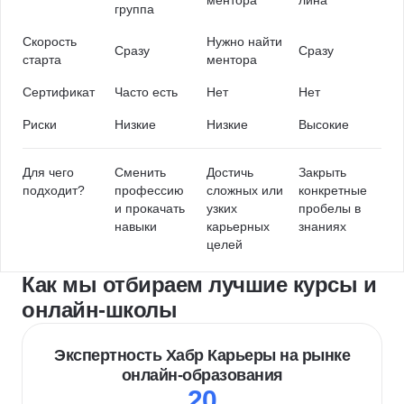
ментора
лина
группа
Скорость
Нужно найти
Сразу
Сразу
старта
ментора
Сертификат
Часто есть
Нет
Нет
Риски
Низкие
Низкие
Высокие
Для чего
Сменить
Достичь
Закрыть
подходит?
профессию
сложных или
конкретные
и прокачать
узких
пробелы в
навыки
карьерных
знаниях
целей
Как мы отбираем лучшие курсы и
онлайн-школы
Экспертность Хабр Карьеры на рынке
онлайн-образования
20