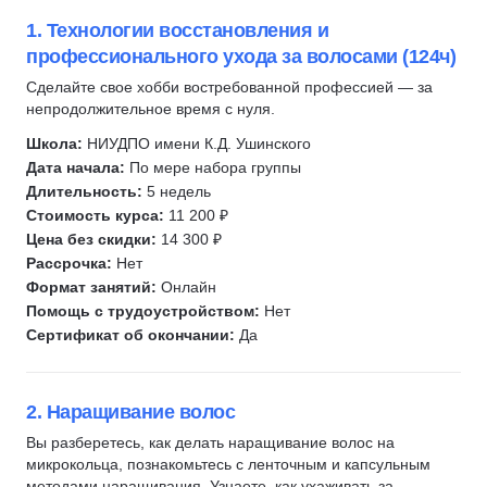
Гомеопатия
Антиэйджинг
1. Технологии восстановления и
профессионального ухода за волосами (124ч)
Фитнес тренеры
Медицина
Сделайте свое хобби востребованной профессией — за
Стоматология
непродолжительное время с нуля.
Сестринское дело
Школа:
НИУДПО имени К.Д. Ушинского
Ветеринария
Дата начала:
По мере набора группы
Медицинский регистратор
Длительность:
5 недель
Коррекция фигуры
Стоимость курса:
11 200 ₽
Цена без скидки:
14 300 ₽
Коррекция бровей
Рассрочка:
Нет
Медицинский массаж
Формат занятий:
Онлайн
Эпиляция
Помощь с трудоустройством:
Нет
Депиляция
Сертификат об окончании:
Да
Рентгенолаборант
Трихология
2. Наращивание волос
Гуаша
Вы разберетесь, как делать наращивание волос на
Массаж лица
микрокольца, познакомьтесь с ленточным и капсульным
Антицеллюлитный массаж
методами наращивания. Узнаете, как ухаживать за