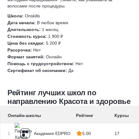
волосами после процедуры.
Профпатология
Школа:
Onskills
EAACI
Дата начала:
В любое время
Иммунология
Длительность:
1 месяц
Аллергология
Стоимость курса:
1 900 ₽
Дерматология
Цена без скидки:
5 200 ₽
Рассрочка:
Нет
Уход за волосами
Формат занятий:
Онлайн
Уход за кожей
Помощь с трудоустройством:
Нет
Лимфодренажный массаж
Сертификат об окончании:
Да
Рейтинг лучших школ по
направлению Красота и здоровье
Онлайн-школы
Рейтинг
Курсы
1
Академия EDPRO
5.00
17