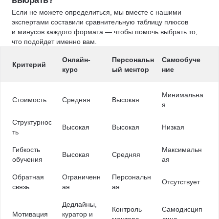
выбрать?
Если не можете определиться, мы вместе с нашими
экспертами составили сравнительную таблицу плюсов
и минусов каждого формата — чтобы помочь выбрать то,
что подойдет именно вам.
Онлайн-
Персональн
Самообуче
Критерий
курс
ый ментор
ние
Минимальна
Стоимость
Средняя
Высокая
я
Структурнос
Высокая
Высокая
Низкая
ть
Гибкость
Максимальн
Высокая
Средняя
обучения
ая
Обратная
Ограниченн
Персональн
Отсутствует
связь
ая
ая
Дедлайны,
Контроль
Самодисцип
Мотивация
куратор и