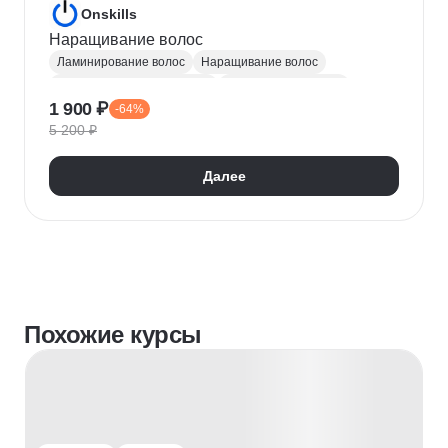
Onskills
Наращивание волос
Ламинирование волос
Наращивание волос
Парикмахерское искусство
Стилист по волосам
1 900 ₽
-64%
Укладка волос
5 200 ₽
Далее
Похожие курсы