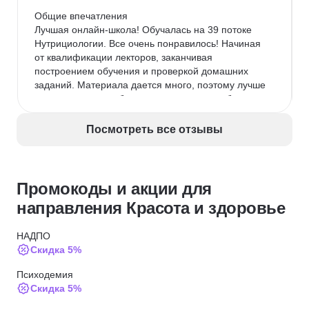
Общие впечатления

Лучшая онлайн-школа! Обучалась на 39 потоке 
Нутрициологии. Все очень понравилось! Начиная 
от квалификации лекторов, заканчивая 
построением обучения и проверкой домашних 
заданий. Материала дается много, поэтому лучше 
не пропускать, чтобы не нагонять потом «бегом». 
Дается все понятным языком, иногда приходилось 
прибегать к доп. литературе, но скорее в качестве 
Посмотреть все отзывы
ликбеза. Благодарю школу и преподавателей. 
Обязательно буду вашим учеником и в будущем!
Промокоды и акции для
направления Красота и здоровье
НАДПО
Скидка 5%
Психодемия
Скидка 5%