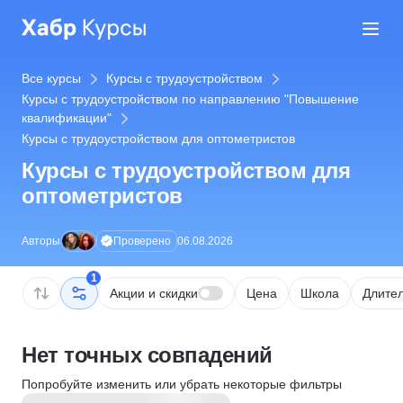
Все курсы
Курсы с трудоустройством
Курсы с трудоустройством по направлению "Повышение
квалификации"
Курсы с трудоустройством для оптометристов
Курсы с трудоустройством для
оптометристов
Проверено
Авторы
06.08.2026
1
Акции и скидки
Цена
Школа
Длител
Нет точных совпадений
Попробуйте изменить или убрать некоторые фильтры