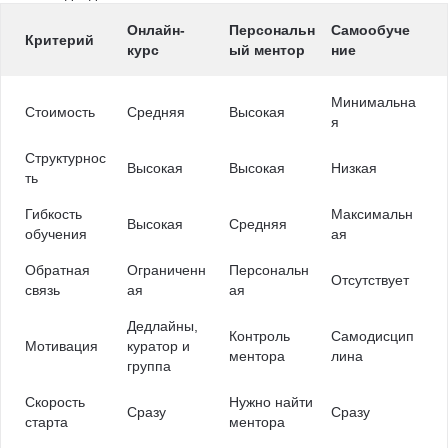
Онлайн-
Персональн
Самообуче
Критерий
курс
ый ментор
ние
Минимальна
Стоимость
Средняя
Высокая
я
Структурнос
Высокая
Высокая
Низкая
ть
Гибкость
Максимальн
Высокая
Средняя
обучения
ая
Обратная
Ограниченн
Персональн
Отсутствует
связь
ая
ая
Дедлайны,
Контроль
Самодисцип
Мотивация
куратор и
ментора
лина
группа
Скорость
Нужно найти
Сразу
Сразу
старта
ментора