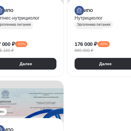
ИПО
ИПО
тнес-нутрициолог
Нутрициолог
ргогеника питания
Эргогеника питания
итнес-нутрициолог
Нутрициология
утрициология
Диетология
7 000 ₽
176 000 ₽
-81%
-80%
Составление рациона питания
Составление рациона питания
5 160 ₽
880 000 ₽
РПП (расстройства пищевого поведения)
Правильное питание
оррекция фигуры
Консультирование
БАД
Далее
Далее
иетология
портивная психология
астяжка
итнес тренеры
Адаптивная физическая культура (АФК)
Лечебная физкультура (ЛФК)
мес
ИПО