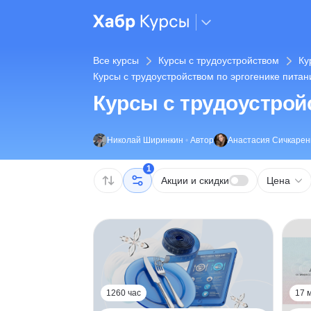
Все курсы
Курсы с трудоустройством
Ку
Курсы с трудоустройством по эргогенике питан
Курсы с трудоустрой
Николай Ширинкин
•
Автор
Анастасия Сичкарен
1
Акции и скидки
Цена
1260 час
17 