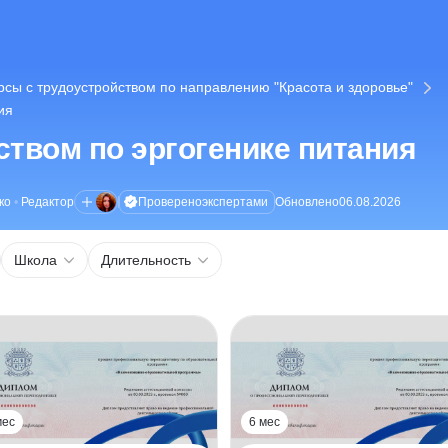
рсы с трудоустройством по направлению "Красота и здоровье"
ия
ством по эргогенике питания
Проверено
экспертами
ко
•
Редактор
Обновлено
06.08.2026
Школа
Длительность
мес
6 мес