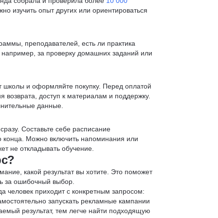
анда собрала и проверила более
10 000
жно изучить опыт других или ориентироваться
раммы, преподавателей, есть ли практика
— например, за проверку домашних заданий или
т школы и оформляйте покупку. Перед оплатой
я возврата, доступ к материалам и поддержку.
лнительные данные.
 сразу. Составьте себе расписание
до конца. Можно включить напоминания или
ет не откладывать обучение.
рс?
мание, какой результат вы хотите. Это поможет
ь за ошибочный выбор.
да человек приходит с конкретным запросом:
 самостоятельно запускать рекламные кампании
аемый результат, тем легче найти подходящую