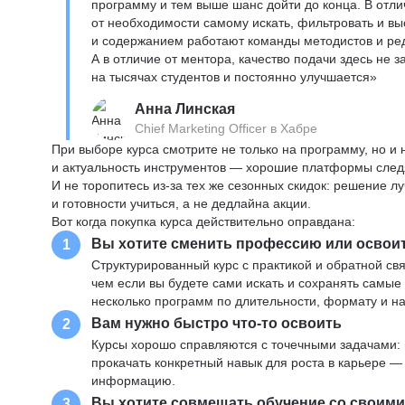
программу и тем выше шанс дойти до конца. В отли
от необходимости самому искать, фильтровать и вы
и содержанием работают команды методистов и реда
А в отличие от ментора, качество подачи здесь не 
на тысячах студентов и постоянно улучшается»
Анна Линская
Chief Marketing Officer в Хабре
При выборе курса смотрите не только на программу, но и
и актуальность инструментов — хорошие платформы следя
И не торопитесь из-за тех же сезонных скидок: решение л
и готовности учиться, а не дедлайна акции.
Вот когда покупка курса действительно оправдана:
Вы хотите сменить профессию или освои
1
Структурированный курс с практикой и обратной св
чем если вы будете сами искать и сохранять самые
несколько программ по длительности, формату и н
Вам нужно быстро что-то освоить
2
Курсы хорошо справляются с точечными задачами: 
прокачать конкретный навык для роста в карьере —
информацию.
Вы хотите совмещать обучение со своим
3