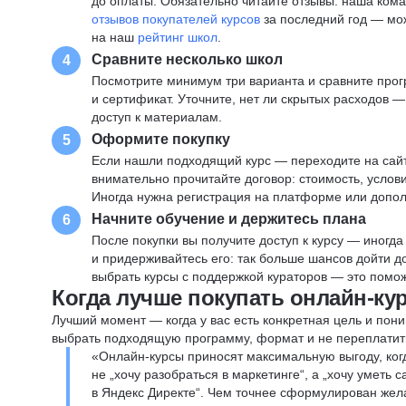
до оплаты. Обязательно читайте отзывы: наша ком
отзывов покупателей курсов
за последний год — мо
на наш
рейтинг школ
.
Сравните несколько школ
4
Посмотрите минимум три варианта и сравните прог
и сертификат. Уточните, нет ли скрытых расходов 
доступ к материалам.
Оформите покупку
5
Если нашли подходящий курс — переходите на сай
внимательно прочитайте договор: стоимость, услови
Иногда нужна регистрация на платформе или допо
Начните обучение и держитесь плана
6
После покупки вы получите доступ к курсу — иногда
и придерживайтесь его: так больше шансов дойти 
выбрать курсы с поддержкой кураторов — это помож
Когда лучше покупать онлайн-ку
Лучший момент — когда у вас есть конкретная цель и пони
выбрать подходящую программу, формат и не переплатит
«Онлайн-курсы приносят максимальную выгоду, ког
не „хочу разобраться в маркетинге“, а „хочу уметь
в Яндекс Директе“. Чем точнее сформулирован жел