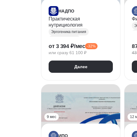
НАДПО
Практическая
Фи
нутрициология
Э
Эргогеника питания
Ф
Нутрициология
Н
от 3 394 ₽/мес
8
-32%
Составление рациона питания
или сразу 61 100 ₽
43
БАД
Правильное питание
К
Далее
Диетология
Д
Психофизиология
С
Коррекция фигуры
Р
Ф
9 мес
12 
ИПО