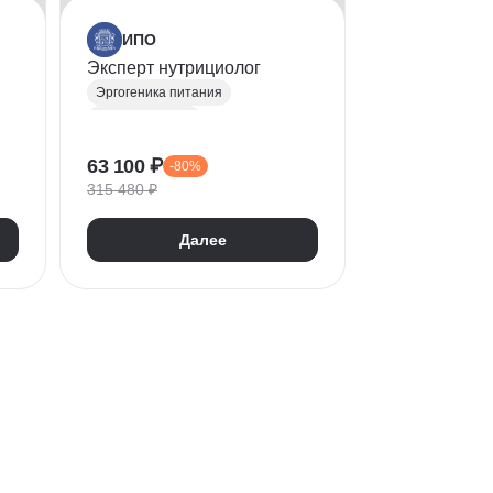
ИПО
Эксперт нутрициолог
Эргогеника питания
Нутрициология
Составление рациона питания
63 100 ₽
-80%
Интерпретация медицинских анализов
315 480 ₽
Бренд-менеджмент
РПП (расстройства пищевого поведения)
Далее
Когнитивно-поведенческая терапия (КПТ)
Коррекция фигуры
БАД