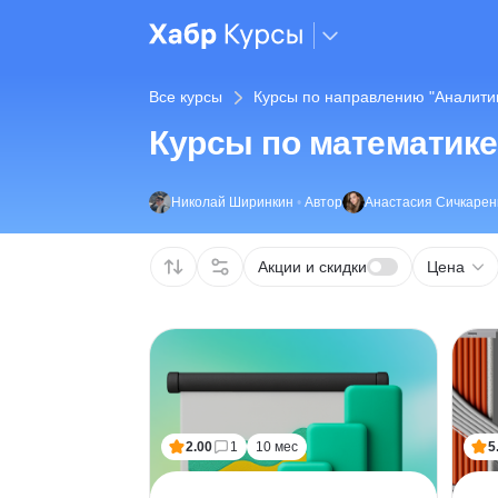
Все курсы
Курсы по направлению "Аналитик
Курсы по математике 
Николай Ширинкин
•
Автор
Анастасия Сичкарен
Акции и скидки
Цена
2.00
1
10 мес
5