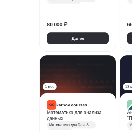
Бизнес аналитика
Н
Машинное обучение
М
Базы данных
SQL
P
80 000 ₽
6
Python
Microsoft Excel
А
Визуализация
Далее
Математическая статистика
N
Математический анализ
К
Теория вероятностей
1 мес
13 
karpov.courses
Математика для анализа
Ан
данных
"
Математика для Data Science