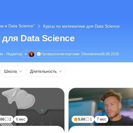
а и Data Science"
Курсы по математике для Data Science
для Data Science
Проверено
экспертами
ко
•
Редактор
Обновлено
06.08.2026
Школа
Длительность
.00
2
6 мес
5.00
1
7 мес