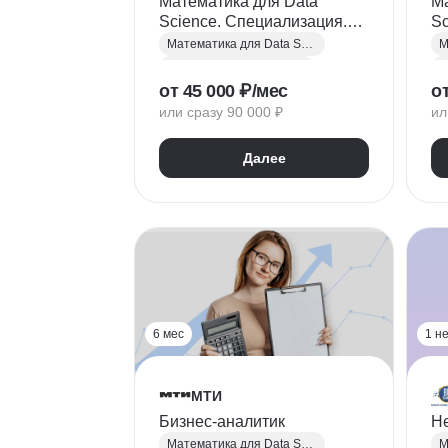
Математика для Data
Ма
Science. Специализация.
Sc
Тариф «Фейнман»
Математика для Data Science
Математический анализ
Б
от 45 000 ₽/мес
от
Теория вероятностей
M
или сразу 90 000 ₽
ил
Статистика
Математическая статистика
А
Далее
6 мес
1 н
МТИ
Бизнес-аналитик
Не
Математика для Data Science