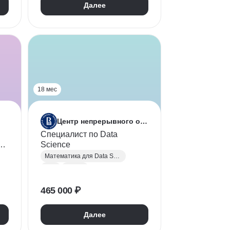
Далее
18 мес
Центр непрерывного образования ФКН НИУ ВШЭ
Специалист по Data
Science
Математика для Data Science
SQL
Python
Алгоритмы и структуры данных
465 000 ₽
Data Science
Big Data
Глубокое обучение
Далее
Машинное обучение