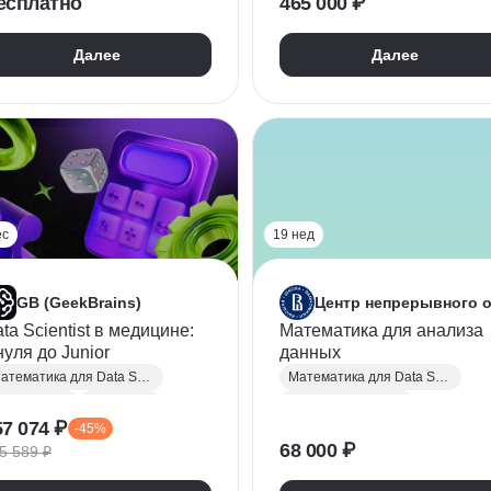
есплатно
465 000 ₽
Apache Spark
ython
Машинное обучение
Далее
Далее
Математическая статистика
Pandas
ес
19 нед
GB (GeekBrains)
ta Scientist в медицине:
Математика для анализа
нуля до Junior
данных
Математика для Data Science
Математика для Data Science
ata Science
Медицина
Аналитика данных
57 074 ₽
-45%
abbitMQ
68 000 ₽
5 589 ₽
омпьютерное зрение
азы данных