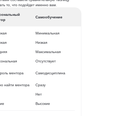
ть то, что подойдет именно вам.
сональный
Самообучение
тор
окая
Минимальная
окая
Низкая
дняя
Максимальная
сональная
Отсутствует
роль ментора
Самодисциплина
о найти ментора
Сразу
Нет
кие
Высокие