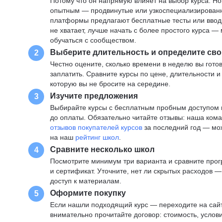
Потому что он напрямую влияет на выбор курса. Н
опытным — продвинутые или узкоспециализированны
платформы предлагают бесплатные тесты или вводны
не хватает, лучше начать с более простого курса 
обучаться с сообществом.
Выберите длительность и определите сво
2
Честно оцените, сколько времени в неделю вы готов
заплатить. Сравните курсы по цене, длительности 
которую вы не бросите на середине.
Изучите предложения
3
Выбирайте курсы с бесплатным пробным доступом и
до оплаты. Обязательно читайте отзывы: наша ком
отзывов покупателей курсов
за последний год — мо
на наш
рейтинг школ
.
Сравните несколько школ
4
Посмотрите минимум три варианта и сравните прог
и сертификат. Уточните, нет ли скрытых расходов 
доступ к материалам.
Оформите покупку
5
Если нашли подходящий курс — переходите на сай
внимательно прочитайте договор: стоимость, услови