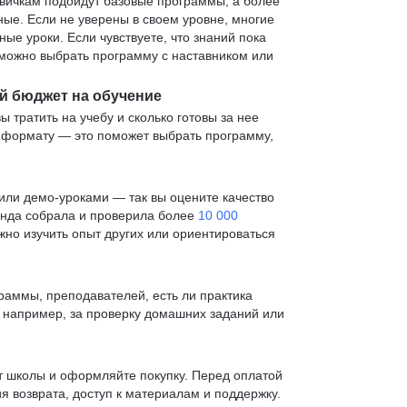
овичкам подойдут базовые программы, а более
е. Если не уверены в своем уровне, многие
е уроки. Если чувствуете, что знаний пока
— можно выбрать программу с наставником или
й бюджет на обучение
ы тратить на учебу и сколько готовы за нее
и формату — это поможет выбрать программу,
ли демо-уроками — так вы оцените качество
анда собрала и проверила более
10 000
жно изучить опыт других или ориентироваться
раммы, преподавателей, есть ли практика
— например, за проверку домашних заданий или
т школы и оформляйте покупку. Перед оплатой
я возврата, доступ к материалам и поддержку.