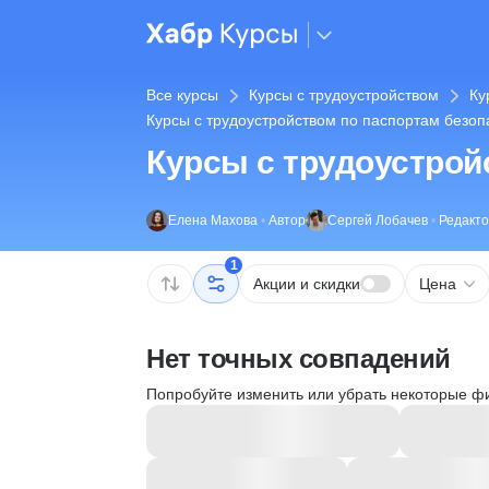
Все курсы
Курсы с трудоустройством
Ку
Курсы с трудоустройством по паспортам безо
Курсы с трудоустрой
Елена Махова
•
Автор
Сергей Лобачев
•
Редакт
1
Акции и скидки
Цена
Нет точных совпадений
Попробуйте изменить или убрать некоторые ф