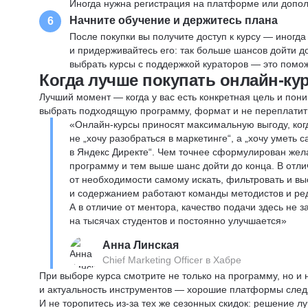
Иногда нужна регистрация на платформе или допо
Начните обучение и держитесь плана
6
После покупки вы получите доступ к курсу — иногда
и придерживайтесь его: так больше шансов дойти 
выбрать курсы с поддержкой кураторов — это помож
Когда лучше покупать онлайн-ку
Лучший момент — когда у вас есть конкретная цель и пони
выбрать подходящую программу, формат и не переплатит
«Онлайн-курсы приносят максимальную выгоду, ког
не „хочу разобраться в маркетинге“, а „хочу уметь
в Яндекс Директе“. Чем точнее сформулирован жел
программу и тем выше шанс дойти до конца. В отли
от необходимости самому искать, фильтровать и вы
и содержанием работают команды методистов и реда
А в отличие от ментора, качество подачи здесь не 
на тысячах студентов и постоянно улучшается»
Анна Линская
Chief Marketing Officer в Хабре
При выборе курса смотрите не только на программу, но и
и актуальность инструментов — хорошие платформы следя
И не торопитесь из-за тех же сезонных скидок: решение л