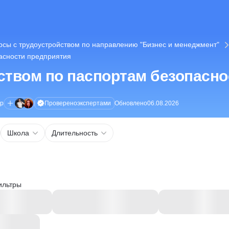
рсы с трудоустройством по направлению "Бизнес и менеджмент"
пасности предприятия
ством по паспортам безопасно
Проверено
экспертами
ор
Обновлено
06.08.2026
Школа
Длительность
ильтры