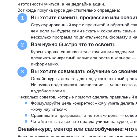
и готовности учиться, а не дедлайна акции.
Вот когда покупка курса действительно оправдана:
Вы хотите сменить профессию или освои
1
Структурированный курс с практикой и обратной св
чем если вы будете сами искать и сохранять самые
несколько программ по длительности, формату и н
Вам нужно быстро что-то освоить
2
Курсы хорошо справляются с точечными задачами: 
прокачать конкретный навык для роста в карьере —
информацию.
Вы хотите совмещать обучение со своим
3
Онлайн-курсы делают для тех, у кого плотный графи
Не нужно подстраивать расписание — чаще всего до
в удобное время.
Несколько советов, которые помогут сделать правильный 
Формулируйте цель конкретно: «хочу уметь делать 
«хочу научиться»;
Сравнивайте программы, а не только цены — содер
Читайте отзывы тех, кто правда учился на курсе, а
Онлайн-курс, ментор или самообучение: что
Если не можете определиться, мы вместе с нашими экспе