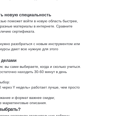
ть новую специальность
язью поможет войти в новую область быстрее,
 разные материалы в интернете. Сравните
аличию сертификата.
нужно разобраться с новым инструментом или
 курсы дают всю нужную для этого
и делами
к: вы сами выбираете, когда и сколько учиться.
статочно находить 30-60 минут в день
выбор:
X через Y недель» работает лучше, чем просто
жание и формат важнее скидки;
 не маркетинговые описания.
 выбрать?
ртами составили сравнительную таблицу