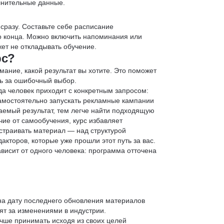
лнительные данные.
 сразу. Составьте себе расписание
до конца. Можно включить напоминания или
ет не откладывать обучение.
рс?
мание, какой результат вы хотите. Это поможет
ь за ошибочный выбор.
да человек приходит с конкретным запросом:
 самостоятельно запускать рекламные кампании
аемый результат, тем легче найти подходящую
чие от самообучения, курс избавляет
страивать материал — над структурой
кторов, которые уже прошли этот путь за вас.
зависит от одного человека: программа отточена
 на дату последнего обновления материалов
т за изменениями в индустрии.
учше принимать исходя из своих целей