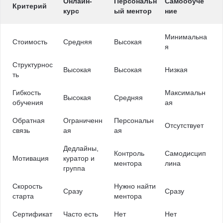
Онлайн-
Персональн
Самообуче
Критерий
курс
ый ментор
ние
Минимальна
Стоимость
Средняя
Высокая
я
Структурнос
Высокая
Высокая
Низкая
ть
Гибкость
Максимальн
Высокая
Средняя
обучения
ая
Обратная
Ограниченн
Персональн
Отсутствует
связь
ая
ая
Дедлайны,
Контроль
Самодисцип
Мотивация
куратор и
ментора
лина
группа
Скорость
Нужно найти
Сразу
Сразу
старта
ментора
Сертификат
Часто есть
Нет
Нет