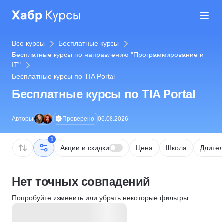
Все курсы
Бесплатные курсы
Бесплатные курсы по направлению "Программирование и
IT"
Бесплатные курсы по TIA Portal
Бесплатные курсы по TIA Portal
Проверено
Авторы
06.08.2026
1
Акции и скидки
Цена
Школа
Длител
Нет точных совпадений
Попробуйте изменить или убрать некоторые фильтры