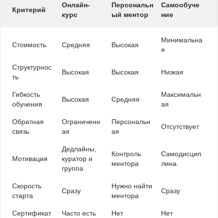
Онлайн-
Персональн
Самообуче
Критерий
курс
ый ментор
ние
Минимальна
Стоимость
Средняя
Высокая
я
Структурнос
Высокая
Высокая
Низкая
ть
Гибкость
Максимальн
Высокая
Средняя
обучения
ая
Обратная
Ограниченн
Персональн
Отсутствует
связь
ая
ая
Дедлайны,
Контроль
Самодисцип
Мотивация
куратор и
ментора
лина
группа
Скорость
Нужно найти
Сразу
Сразу
старта
ментора
Сертификат
Часто есть
Нет
Нет