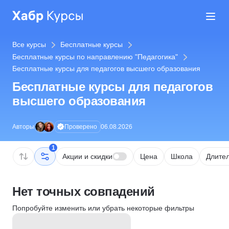
Все курсы
Бесплатные курсы
Бесплатные курсы по направлению "Педагогика"
Бесплатные курсы для педагогов высшего образования
Бесплатные курсы для педагогов
высшего образования
Проверено
Авторы
06.08.2026
1
Акции и скидки
Цена
Школа
Длител
Нет точных совпадений
Попробуйте изменить или убрать некоторые фильтры