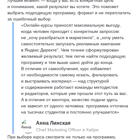
Лучший момент — когда у вас есть конкретная цель
и понимание, какой результат вы хотите. Это поможет
выбрать подходящую программу, формат и не переплатить
за ошибочный выбор.
«Онлайн-курсы приносят максимальную выгоду,
когда человек приходит с конкретным запросом:
не „хочу разобраться в маркетинге“, а „хочу уметь
самостоятельно запускать рекламные кампании
в Яндекс Директе“. Чем точнее сформулирован
желаемый результат, тем легче найти подходящую
программу и тем выше шанс дойти до конца.
В отличие от самообучения, курс избавляет
от необходимости самому искать, фильтровать
и выстраивать материал — над структурой
и содержанием работают команды методистов
и редакторов, которые уже прошли этот путь за вас.
А в отличие от ментора, качество подачи здесь
не зависит от одного человека: программа отточена
на тысячах студентов и постоянно улучшается»
Анна Линская
Chief Marketing Officer в Хабре
При выборе курса смотрите не только на программу,