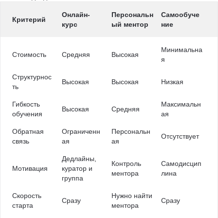
Онлайн-
Персональн
Самообуче
Критерий
курс
ый ментор
ние
Минимальна
Стоимость
Средняя
Высокая
я
Структурнос
Высокая
Высокая
Низкая
ть
Гибкость
Максимальн
Высокая
Средняя
обучения
ая
Обратная
Ограниченн
Персональн
Отсутствует
связь
ая
ая
Дедлайны,
Контроль
Самодисцип
Мотивация
куратор и
ментора
лина
группа
Скорость
Нужно найти
Сразу
Сразу
старта
ментора