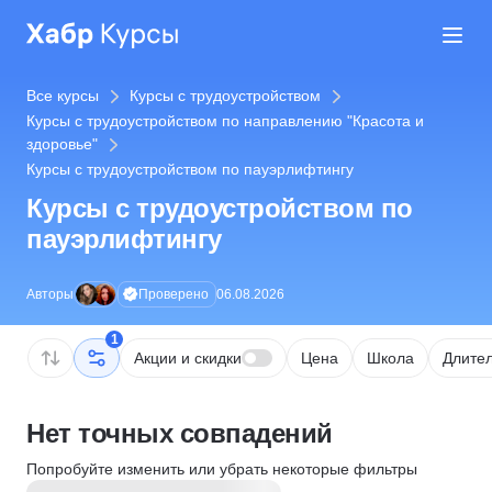
Все курсы
Курсы с трудоустройством
Курсы с трудоустройством по направлению "Красота и
здоровье"
Курсы с трудоустройством по пауэрлифтингу
Курсы с трудоустройством по
пауэрлифтингу
Проверено
Авторы
06.08.2026
1
Акции и скидки
Цена
Школа
Длител
Нет точных совпадений
Попробуйте изменить или убрать некоторые фильтры