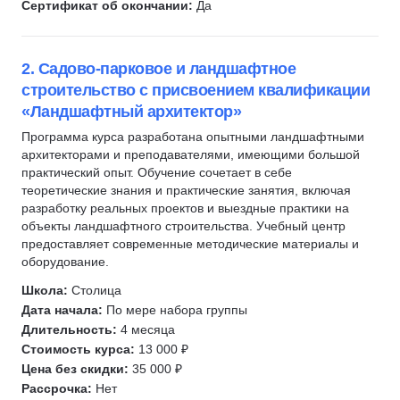
Сертификат об окончании:
Да
Концепт-арт
2D-художник
Колористика
Концепт-арт
2. Садово-парковое и ландшафтное
Промышленный дизайн
Motion-дизайн
строительство с присвоением квалификации
Дизайн упаковки
Работа со звуком
«Ландшафтный архитектор»
Дизайн уровней
Монтаж
Программа курса разработана опытными ландшафтными
Управление в дизайне
Профориентация
архитекторами и преподавателями, имеющими большой
практический опыт. Обучение сочетает в себе
Realtime Landscaping Architect
Unity
теоретические знания и практические занятия, включая
Ландшафтный скетчинг
3D-визуализация
разработку реальных проектов и выездные практики на
BIM
Ландшафтный дизайн
объекты ландшафтного строительства. Учебный центр
предоставляет современные методические материалы и
Продуктовый дизайн
оборудование.
UX-копирайтинг
Школа:
Столица
Декоратор
Дата начала:
По мере набора группы
Текстильный декор
Длительность:
4 месяца
3D анимация
Стоимость курса:
13 000 ₽
Цена без скидки:
35 000 ₽
Создание спецэффектов
Рассрочка:
Нет
Художник по окружению