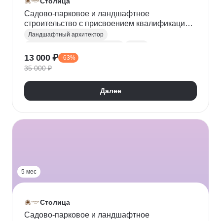
Столица
Садово-парковое и ландшафтное
строительство с присвоением квалификации
«Ландшафтный архитектор»
Ландшафтный архитектор
Садово-парковое строительство
САПР
13 000 ₽
-63%
Ландшафтный дизайн
AutoCAD
ArchiCAD
35 000 ₽
SketchUp
Управление в строительстве
Цветоводство
Дендрология
Далее
Инженерная подготовка территории
5 мес
Столица
Садово-парковое и ландшафтное