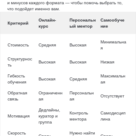
и минусов каждого формата — чтобы помочь выбрать то,
что подойдет именно вам.
Онлайн-
Персональн
Самообуче
Критерий
курс
ый ментор
ние
Минимальна
Стоимость
Средняя
Высокая
я
Структурнос
Высокая
Высокая
Низкая
ть
Гибкость
Максимальн
Высокая
Средняя
обучения
ая
Обратная
Ограниченн
Персональн
Отсутствует
связь
ая
ая
Дедлайны,
Контроль
Самодисцип
Мотивация
куратор и
ментора
лина
группа
Скорость
Нужно найти