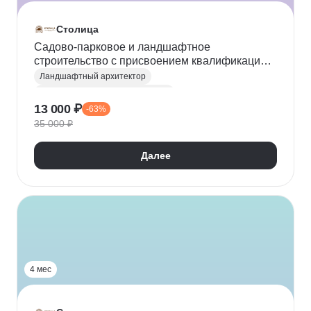
Столица
Садово-парковое и ландшафтное
строительство с присвоением квалификации
«Ландшафтный архитектор»
Ландшафтный архитектор
Садово-парковое строительство
13 000 ₽
-63%
3D моделирование
Ландшафтный дизайн
35 000 ₽
AutoCAD
SketchUp
Проектирование
Создание чертежей
Цветоводство
Далее
Дендрология
Почвоведение
Благоустройство
Агрохимия
4 мес