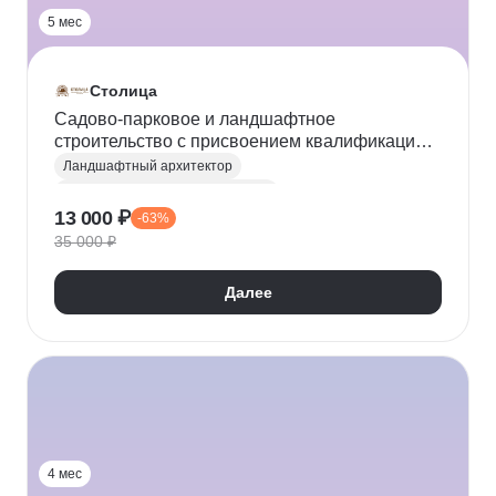
5 мес
Столица
Садово-парковое и ландшафтное
строительство с присвоением квалификации
«Ландшафтный архитектор»
Ландшафтный архитектор
Садово-парковое строительство
13 000 ₽
-63%
Ландшафтный дизайн
AutoCAD
ArchiCAD
35 000 ₽
SketchUp
3D-визуализация
Проектирование
Сметное дело
Озеленение
Дендрология
Далее
Проектная документация
Благоустройство
4 мес