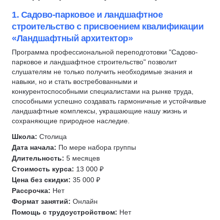
Перепланировка
Курсы по нейронным сетям
Контент-план
1. Садово-парковое и ландшафтное
Обработка фотографий
строительство с присвоением квалификации
Дизайн презентаций
Photoshop
«Ландшафтный архитектор»
Дизайн мебели
Adobe Illustrator
Программа профессиональной переподготовки "Садово-
Дизайн одежды
Типографика
парковое и ландшафтное строительство" позволит
Дизайн украшений
Ретушь
слушателям не только получить необходимые знания и
Дизайн карточек для маркетплейсов
InDesign
навыки, но и стать востребованными и
конкурентоспособными специалистами на рынке труда,
Дизайн стикеров
Полиграфический дизайн
способными успешно создавать гармоничные и устойчивые
UIKit
Разработка фирменного стиля
ландшафтные комплексы, украшающие нашу жизнь и
сохраняющие природное наследие.
Дизайн мобильных приложений
UX/UI Дизайн
Создание спецэффектов
Веб-дизайн
Школа:
Столица
Дата начала:
По мере набора группы
3D-дженералист
Иллюстрация
Длительность:
5 месяцев
2D-графика
Коммерческая иллюстрация
Стоимость курса:
13 000 ₽
Нарративный дизайнер
Дизайн интерьера
Цена без скидки:
35 000 ₽
Рассрочка:
Нет
Технический писатель
Геймдизайн
Формат занятий:
Онлайн
Скетчинг
3D-дженералист
Помощь с трудоустройством:
Нет
Айдентика
3D-художник