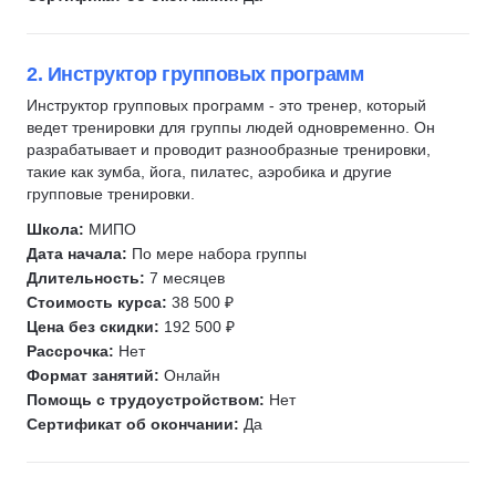
Трихология
Гуаша
2. Инструктор групповых программ
Массаж лица
Инструктор групповых программ - это тренер, который
Антицеллюлитный массаж
ведет тренировки для группы людей одновременно. Он
Профпатология
разрабатывает и проводит разнообразные тренировки,
EAACI
такие как зумба, йога, пилатес, аэробика и другие
групповые тренировки.
Иммунология
Школа:
МИПО
Аллергология
Дата начала:
По мере набора группы
Дерматология
Длительность:
7 месяцев
Уход за волосами
Стоимость курса:
38 500 ₽
Уход за кожей
Цена без скидки:
192 500 ₽
Рассрочка:
Нет
Лимфодренажный массаж
Формат занятий:
Онлайн
Помощь с трудоустройством:
Нет
Сертификат об окончании:
Да