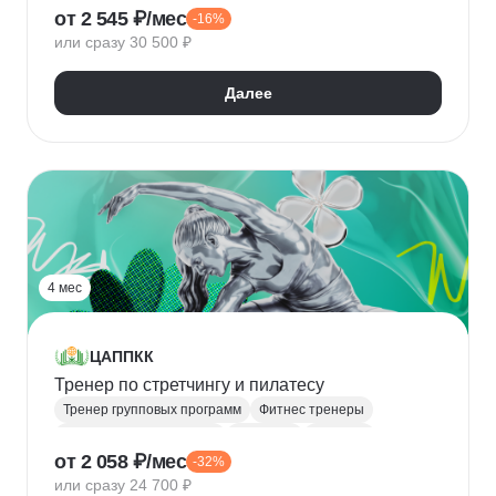
от 2 545 ₽/мес
-16%
Дыхательная гимнастика
Медитация
или сразу 30 500 ₽
Далее
4 мес
ЦАППКК
Тренер по стретчингу и пилатесу
Тренер групповых программ
Фитнес тренеры
Спортивный инструктор
Растяжка
Пилатес
от 2 058 ₽/мес
-32%
Составление программ тренировок
или сразу 24 700 ₽
Составление рациона питания