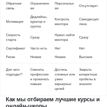
Обратная
Ограниченн
Персональн
Отсутствует
связь
ая
ая
Дедлайны,
Контроль
Самодисцип
Мотивация
куратор и
ментора
лина
группа
Скорость
Нужно найти
Сразу
Сразу
старта
ментора
Сертификат
Часто есть
Нет
Нет
Риски
Низкие
Низкие
Высокие
Для чего
Сменить
Достичь
Закрыть
подходит?
профессию
сложных или
конкретные
и прокачать
узких
пробелы в
навыки
карьерных
знаниях
целей
Как мы отбираем лучшие курсы и
онлайн-школы