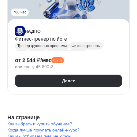
780 час
НАДПО
Фитнес-тренер по йоге
Тренер групповых программ
Фитнес тренеры
Йога
Фитнес
Техника упражнений
от 2 544 ₽/мес
-32%
Дыхательная гимнастика
Медитация
или сразу 45 800 ₽
Далее
На странице
Как выбрать и купить обучение?
Когда лучше покупать онлайн-курс?
Как мы отбираем лучшие курсы