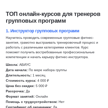
Диетология
Визаж
Депиляция
Косметология
ТОП онлайн-курсов для тренеров
Фитнес-нутрициолог
Маникюр
групповых программ
Кинезиология
Массаж
Гомеопатия
Антиэйджинг
1. Инструктор групповых программ
Фитнес тренеры
Медицина
Научитесь проводить современные групповые фитнес-
занятия, грамотно выстраивать тренировочный процесс и
Стоматология
работать с различными категориями клиентов. Курс
Сестринское дело
поможет получить востребованные профессиональные
компетенции и начать карьеру фитнес-инструктора.
Ветеринария
Медицинский регистратор
Школа:
АБИУС
Дата начала:
По мере набора группы
Коррекция фигуры
Длительность:
1 месяц
Коррекция бровей
Стоимость курса:
4 000 ₽
Медицинский массаж
Цена без скидки:
5 000 ₽
Эпиляция
Рассрочка:
Да
Формат занятий:
Онлайн
Депиляция
Помощь с трудоустройством:
Нет
Рентгенолаборант
Сертификат об окончании:
Да