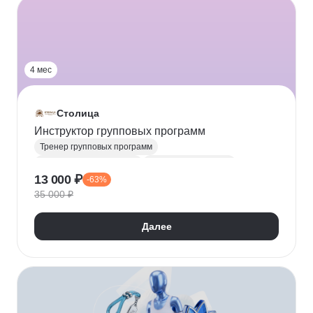
4 мес
Столица
Инструктор групповых программ
Тренер групповых программ
Спортивный инструктор
Техника упражнений
13 000 ₽
-63%
Техника безопасности
Физкультура и спорт
35 000 ₽
Фитнес тренеры
Далее