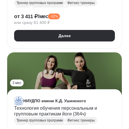
Тренер групповых программ
Фитнес тренеры
Фитнес
Техника упражнений
от 3 411 ₽/мес
-32%
Спортивный инструктор
Растяжка
Аэробика
или сразу 61 400 ₽
Пилатес
Спортивная медицина
Правильное питание
Фитнес-нутрициолог
Далее
3 мес
НИУДПО имени К.Д. Ушинского
Технология обучения персональным и
групповым практикам йоги (364ч)
Тренер групповых программ
Фитнес тренеры
Йога
Составление программ тренировок