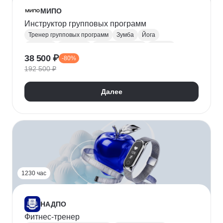
МИПО
Инструктор групповых программ
Тренер групповых программ
Зумба
Йога
Пилатес
Аэробика
Фитнес тренеры
Фитнес
38 500 ₽
-80%
Составление программ тренировок
192 500 ₽
Техника упражнений
Спортивная психология
Анатомия
ЗОЖ
Далее
1230 час
НАДПО
Фитнес-тренер