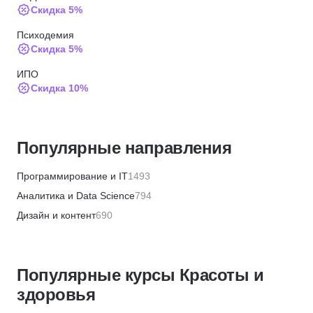
Скидка 5%
Психодемия
Скидка 5%
ИПО
Скидка 10%
МИПО
Скидка 10%
Популярные направления
Институт профессиональных квалификаций
Скидка 5%
Программирование и IT
1493
АБИУС
Аналитика и Data Science
794
Скидка 5%
Дизайн и контент
690
Skillbox
Бизнес и менеджмент
1359
Скидка 5%
Маркетинг и продажи
446
ЦАППКК
Популярные курсы Красоты и
Финансы и бухгалтерия
656
Скидка 6%
здоровья
HR и рекрутинг
328
НЦРДО