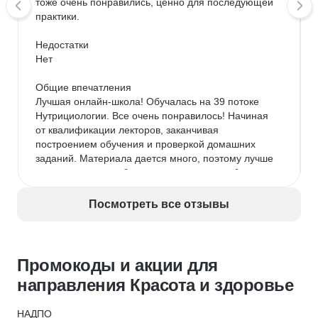
тоже очень понравились, ценно для последующей 
практики.

Недостатки

Нет

Общие впечатления

Лучшая онлайн-школа! Обучалась на 39 потоке 
Нутрициологии. Все очень понравилось! Начиная 
от квалификации лекторов, заканчивая 
построением обучения и проверкой домашних 
заданий. Материала дается много, поэтому лучше 
не пропускать, чтобы не нагонять потом «бегом». 
Дается все понятным языком, иногда приходилось 
прибегать к доп. литературе, но скорее в качестве 
Посмотреть все отзывы
ликбеза. Благодарю школу и преподавателей. 
Обязательно буду вашим учеником и в будущем!
Промокоды и акции для
направления Красота и здоровье
НАДПО