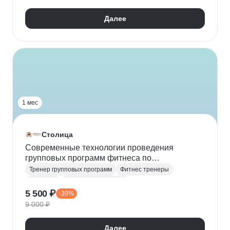
Техника безопасности
Физкультура и спорт
Далее
1 мес
Столица
Современные технологии проведения
групповых программ фитнеса по
направлению «Стретчинг»
Тренер групповых программ
Фитнес тренеры
Растяжка
Физкультура и спорт
5 500 ₽
-39%
Спортивный инструктор
9 000 ₽
Далее