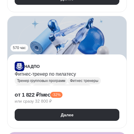
570 час
НАДПО
Фитнес-тренер по пилатесу
Тренер групповых программ
Фитнес тренеры
Фитнес
Пилатес
Техника упражнений
от 1 822 ₽/мес
-32%
или сразу 32 800 ₽
Далее