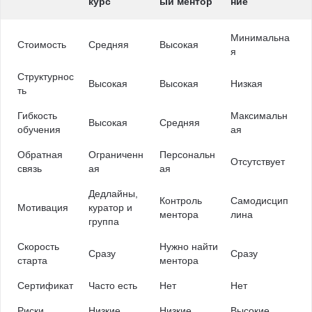
курс
ый ментор
ние
Минимальна
Стоимость
Средняя
Высокая
я
Структурнос
Высокая
Высокая
Низкая
ть
Гибкость
Максимальн
Высокая
Средняя
обучения
ая
Обратная
Ограниченн
Персональн
Отсутствует
связь
ая
ая
Дедлайны,
Контроль
Самодисцип
Мотивация
куратор и
ментора
лина
группа
Скорость
Нужно найти
Сразу
Сразу
старта
ментора
Сертификат
Часто есть
Нет
Нет
Риски
Низкие
Низкие
Высокие