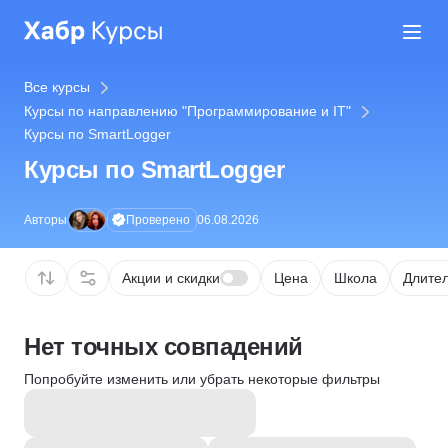
Все курсы
Курсы по направлению "Программирование и IT"
Курсы по SmartLogger
Курсы по SmartLogger
Проверено
Авторы
06.08.2026
Акции и скидки
Цена
Школа
Длител
Нет точных совпадений
Попробуйте изменить или убрать некоторые фильтры