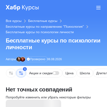
Все курсы
Бесплатные курсы
Бесплатные курсы по направлению "Психология"
Бесплатные курсы по психологии личности
Бесплатные курсы по психологии
личности
Проверено
Авторы
06.08.2026
1
Акции и скидки
Цена
Школа
Длител
Нет точных совпадений
Попробуйте изменить или убрать некоторые фильтры