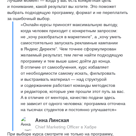
Лучший момент — когда у вас есть конкретная цель
и понимание, какой результат вы хотите. Это поможет
выбрать подходящую программу, формат и не переплатить
за ошибочный выбор.
«Онлайн-курсы приносят максимальную выгоду,
когда человек приходит с конкретным запросом:
не „хочу разобраться в маркетинге“, а „хочу уметь
самостоятельно запускать рекламные кампании
в Яндекс Директе“. Чем точнее сформулирован
желаемый результат, тем легче найти подходящую
программу и тем выше шанс дойти до конца.
В отличие от самообучения, курс избавляет
от необходимости самому искать, фильтровать
и выстраивать материал — над структурой
и содержанием работают команды методистов
и редакторов, которые уже прошли этот путь за вас.
А в отличие от ментора, качество подачи здесь
не зависит от одного человека: программа отточена
на тысячах студентов и постоянно улучшается»
Анна Линская
Chief Marketing Officer в Хабре
При выборе курса смотрите не только на программу,