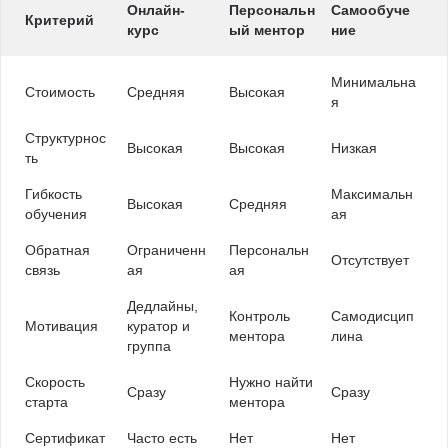
Онлайн-
Персональн
Самообуче
Критерий
курс
ый ментор
ние
Минимальна
Стоимость
Средняя
Высокая
я
Структурнос
Высокая
Высокая
Низкая
ть
Гибкость
Максимальн
Высокая
Средняя
обучения
ая
Обратная
Ограниченн
Персональн
Отсутствует
связь
ая
ая
Дедлайны,
Контроль
Самодисцип
Мотивация
куратор и
ментора
лина
группа
Скорость
Нужно найти
Сразу
Сразу
старта
ментора
Сертификат
Часто есть
Нет
Нет