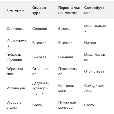
Онлайн-
Персональн
Самообуче
Критерий
курс
ый ментор
ние
Минимальна
Стоимость
Средняя
Высокая
я
Структурнос
Высокая
Высокая
Низкая
ть
Гибкость
Максимальн
Высокая
Средняя
обучения
ая
Обратная
Ограниченн
Персональн
Отсутствует
связь
ая
ая
Дедлайны,
Контроль
Самодисцип
Мотивация
куратор и
ментора
лина
группа
Скорость
Нужно найти
Сразу
Сразу
старта
ментора