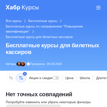
Все курсы
Бесплатные курсы
Бесплатные курсы по направлению "Повышение
квалификации"
Бесплатные курсы для билетных кассиров
Бесплатные курсы для билетных
кассиров
Проверено
Авторы
06.08.2026
1
Акции и скидки
Цена
Школа
Длител
Нет точных совпадений
Попробуйте изменить или убрать некоторые фильтры