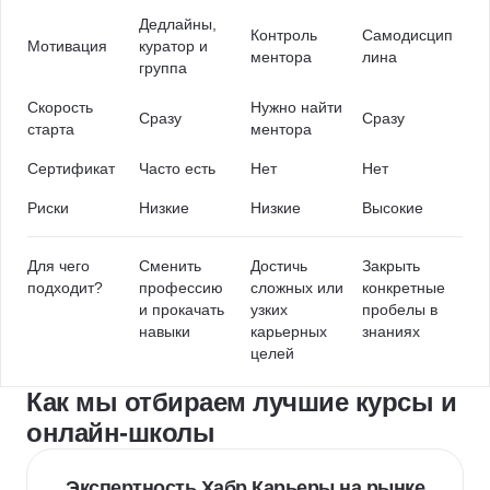
Дедлайны,
Контроль
Самодисцип
Мотивация
куратор и
ментора
лина
группа
Скорость
Нужно найти
Сразу
Сразу
старта
ментора
Сертификат
Часто есть
Нет
Нет
Риски
Низкие
Низкие
Высокие
Для чего
Сменить
Достичь
Закрыть
подходит?
профессию
сложных или
конкретные
и прокачать
узких
пробелы в
навыки
карьерных
знаниях
целей
Как мы отбираем лучшие курсы и
онлайн-школы
Экспертность Хабр Карьеры на рынке