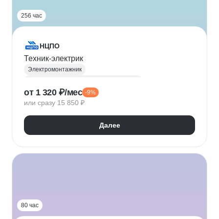
256 час
НЦПО
Техник-электрик
Электромонтажник
Инженер-энергетик / Инженер-электрик
от 1 320 ₽/мес
-9%
Рабочие профессии
Электробезопасность
или сразу 15 850 ₽
Электроснабжение
Монтаж
Далее
80 час