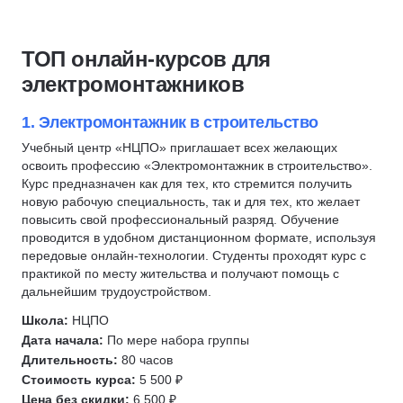
Риелтор
Эксплуатация зданий и сооружений
Управление в строительстве
Пожарная безопасность
ТОП онлайн-курсов для
Государственное и муниципальное управление (ГМУ)
Техносферная безопасность
электромонтажников
Транспортная логистика
Рабочие профессии
Кинолог
Технолог швейного производства
1. Электромонтажник в строительство
Архивное дело
Социальная работа
Учебный центр «НЦПО» приглашает всех желающих
освоить профессию «Электромонтажник в строительство».
Администратор салона красоты
Антитеррористическая защита
Курс предназначен как для тех, кто стремится получить
Администратор спортивной организации
Товароведение
новую рабочую специальность, так и для тех, кто желает
Гостиничный бизнес
повысить свой профессиональный разряд. Обучение
Столярное дело
проводится в удобном дистанционном формате, используя
Административно-хозяйственная деятельность (АХД)
Сестринское дело
передовые онлайн-технологии. Студенты проходят курс с
Управление поставками
Холодильное оборудование
практикой по месту жительства и получают помощь с
дальнейшим трудоустройством.
Управление безопасностью
Кадастровая деятельность
Школа:
НЦПО
Водитель погрузчика
Дата начала:
По мере набора группы
Портной
Длительность:
80 часов
Полиграфолог
Стоимость курса:
5 500 ₽
Сантехник
Цена без скидки:
6 500 ₽