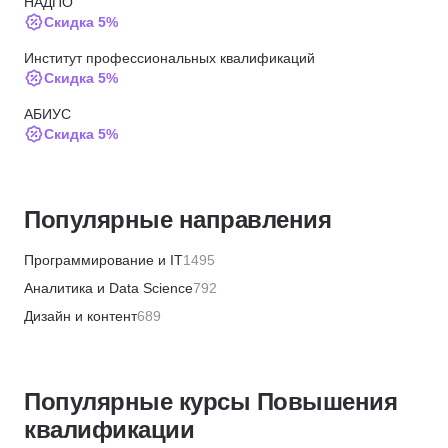
НАДПО
Скидка 5%
Институт профессиональных квалификаций
Скидка 5%
АБИУС
Скидка 5%
ЦАППКК
Скидка 6%
Популярные направления
НЦРДО
Скидка 6%
Программирование и IT
1495
НИПКЭФ
Аналитика и Data Science
792
Скидка 6%
Дизайн и контент
689
МТИ
Бизнес и менеджмент
1355
Скидка 72000 ₽
Маркетинг и продажи
446
ИПО
Популярные курсы Повышения
Финансы и бухгалтерия
656
Скидки до 20%
квалификации
HR и рекрутинг
328