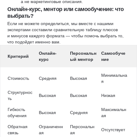
а не маркетинговые описания.
Онлайн-курс, ментор или самообучение: что
выбрать?
Если не можете определиться, мы вместе с нашими
экспертами составили сравнительную таблицу плюсов
и минусов каждого формата — чтобы помочь выбрать то,
что подойдет именно вам.
Онлайн-
Персональн
Самообуче
Критерий
курс
ый ментор
ние
Минимальна
Стоимость
Средняя
Высокая
я
Структурнос
Высокая
Высокая
Низкая
ть
Гибкость
Максимальн
Высокая
Средняя
обучения
ая
Обратная
Ограниченн
Персональн
Отсутствует
связь
ая
ая