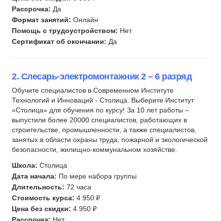
Рассрочка:
Да
Электромеханик по лифтам
Формат занятий:
Онлайн
Слаботочные системы
Помощь с трудоустройством:
Нет
Крановщик
Сертификат об окончании:
Да
ДОПОГ (ADR)
Электромонтер
2. Слесарь-электромонтажник 2 – 6 разряд
Социальная сфера
Обучите специалистов в Современном Институте
Прораб
Технологий и Инноваций - Столица. Выберите Институт
Официант
«Столица» для обучения по курсу! За 10 лет работы –
выпустили более 20000 специалистов, работающих в
Закройщик
строительстве, промышленности, а также специалистов,
Шиномонтаж
занятых в области охраны труда, пожарной и экологической
Агропромышленный комплекс (АПК)
безопасности, жилищно-коммунальном хозяйстве.
Парламентская деятельность
Школа:
Столица
Дата начала:
По мере набора группы
Избирательный процесс
Длительность:
72 часа
Инженерные системы
Стоимость курса:
4 950 ₽
Водоснабжение
Цена без скидки:
4 950 ₽
Геодезия
Рассрочка:
Нет