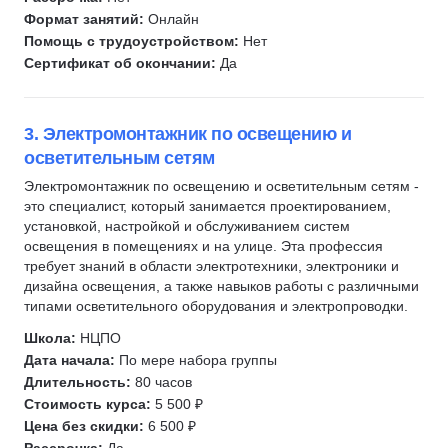
Формат занятий:
Онлайн
Картография
Помощь с трудоустройством:
Нет
Маркшейдерское дело
Сертификат об окончании:
Да
Геология
Недропользование
3. Электромонтажник по освещению и
Добыча полезных ископаемых
осветительным сетям
Горное дело
Электромонтажник по освещению и осветительным сетям -
Отделочные работы
это специалист, который занимается проектированием,
Капитальный ремонт
установкой, настройкой и обслуживанием систем
Ихтиология
освещения в помещениях и на улице. Эта профессия
требует знаний в области электротехники, электроники и
Рыболовство
дизайна освещения, а также навыков работы с различными
Сельское хозяйство
типами осветительного оборудования и электропроводки.
Растениеводство
Школа:
НЦПО
Птицеводство
Дата начала:
По мере набора группы
Длительность:
80 часов
Животноводство
Стоимость курса:
5 500 ₽
Гражданская оборона
Цена без скидки:
6 500 ₽
Защита в чрезвычайных ситуациях