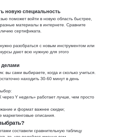
ть новую специальность
язью поможет войти в новую область быстрее,
 разные материалы в интернете. Сравните
аличию сертификата.
нужно разобраться с новым инструментом или
 курсы дают всю нужную для этого
и делами
к: вы сами выбираете, когда и сколько учиться.
статочно находить 30-60 минут в день
выбор:
X через Y недель» работает лучше, чем просто
жание и формат важнее скидки;
 не маркетинговые описания.
 выбрать?
ртами составили сравнительную таблицу
ть то, что подойдет именно вам.