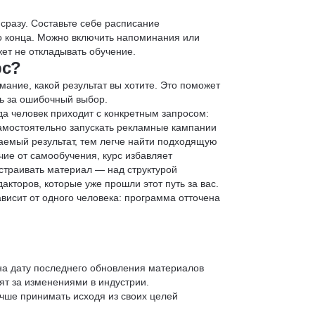
 сразу. Составьте себе расписание
до конца. Можно включить напоминания или
ет не откладывать обучение.
рс?
мание, какой результат вы хотите. Это поможет
ь за ошибочный выбор.
да человек приходит с конкретным запросом:
 самостоятельно запускать рекламные кампании
аемый результат, тем легче найти подходящую
чие от самообучения, курс избавляет
страивать материал — над структурой
кторов, которые уже прошли этот путь за вас.
зависит от одного человека: программа отточена
 на дату последнего обновления материалов
т за изменениями в индустрии.
учше принимать исходя из своих целей