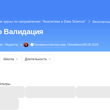
е курсы по направлению "Аналитика и Data Science"
Бесплатны
о Валидация
Проверено
экспертами
ко
•
Редактор
Обновлено
06.08.2026
Школа
Длительность
ильтры