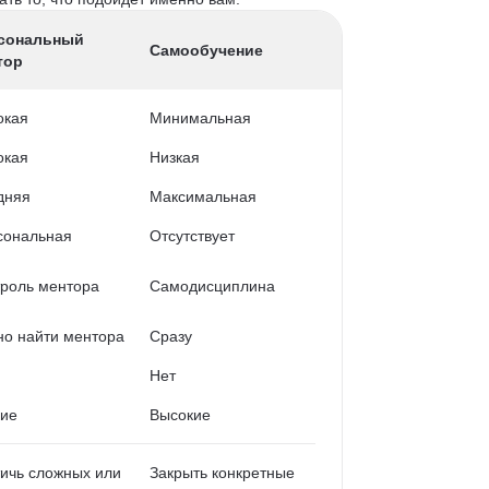
сональный
Самообучение
тор
окая
Минимальная
окая
Низкая
дняя
Максимальная
сональная
Отсутствует
роль ментора
Самодисциплина
о найти ментора
Сразу
Нет
кие
Высокие
ичь сложных или
Закрыть конкретные