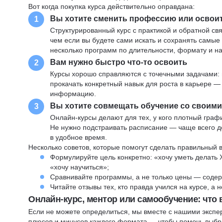
Вот когда покупка курса действительно оправдана:
Вы хотите сменить профессию или освои
1
Структурированный курс с практикой и обратной св
чем если вы будете сами искать и сохранять самые
несколько программ по длительности, формату и н
Вам нужно быстро что-то освоить
2
Курсы хорошо справляются с точечными задачами: 
прокачать конкретный навык для роста в карьере —
информацию.
Вы хотите совмещать обучение со своим
3
Онлайн-курсы делают для тех, у кого плотный графи
Не нужно подстраивать расписание — чаще всего до
в удобное время.
Несколько советов, которые помогут сделать правильный 
Формулируйте цель конкретно: «хочу уметь делать 
«хочу научиться»;
Сравнивайте программы, а не только цены — содер
Читайте отзывы тех, кто правда учился на курсе, а
Онлайн-курс, ментор или самообучение: что
Если не можете определиться, мы вместе с нашими экспе
плюсов и минусов каждого формата — чтобы помочь выбра