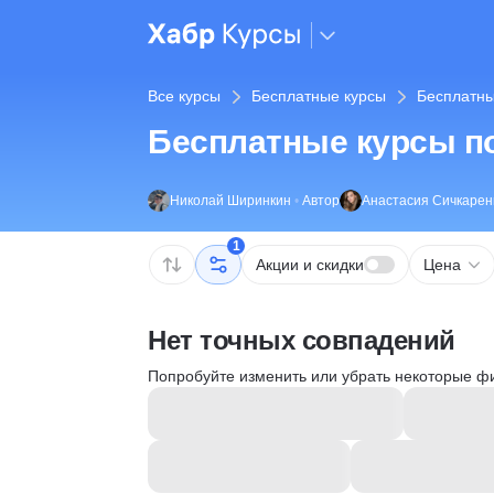
Все курсы
Бесплатные курсы
Бесплатны
Бесплатные курсы п
Николай Ширинкин
•
Автор
Анастасия Сичкарен
1
Акции и скидки
Цена
Нет точных совпадений
Попробуйте изменить или убрать некоторые ф