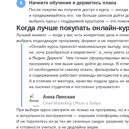
Начните обучение и держитесь плана
6
После покупки вы получите доступ к курсу — иногда
и придерживайтесь его: так больше шансов дойти 
выбрать курсы с поддержкой кураторов — это помож
Когда лучше покупать онлайн-ку
Лучший момент — когда у вас есть конкретная цель и пони
выбрать подходящую программу, формат и не переплатит
«Онлайн-курсы приносят максимальную выгоду, ког
не „хочу разобраться в маркетинге“, а „хочу уметь
в Яндекс Директе“. Чем точнее сформулирован жел
программу и тем выше шанс дойти до конца. В отли
от необходимости самому искать, фильтровать и вы
и содержанием работают команды методистов и реда
А в отличие от ментора, качество подачи здесь не 
на тысячах студентов и постоянно улучшается»
Анна Линская
Chief Marketing Officer в Хабре
При выборе курса смотрите не только на программу, но и
и актуальность инструментов — хорошие платформы следя
И не торопитесь из-за тех же сезонных скидок: решение л
и готовности учиться, а не дедлайна акции.