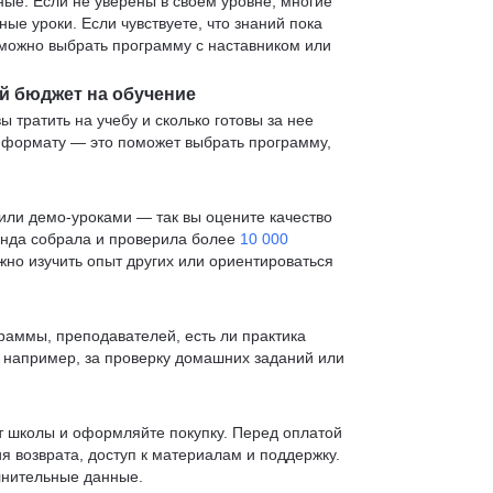
е. Если не уверены в своем уровне, многие
е уроки. Если чувствуете, что знаний пока
— можно выбрать программу с наставником или
й бюджет на обучение
ы тратить на учебу и сколько готовы за нее
и формату — это поможет выбрать программу,
ли демо-уроками — так вы оцените качество
анда собрала и проверила более
10 000
жно изучить опыт других или ориентироваться
раммы, преподавателей, есть ли практика
— например, за проверку домашних заданий или
т школы и оформляйте покупку. Перед оплатой
я возврата, доступ к материалам и поддержку.
лнительные данные.