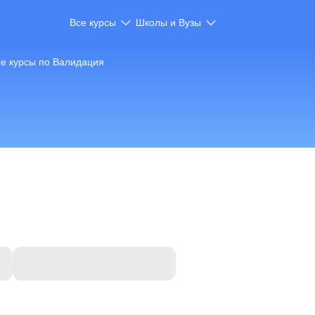
Все курсы
Школы и Вузы
е курсы по Валидация