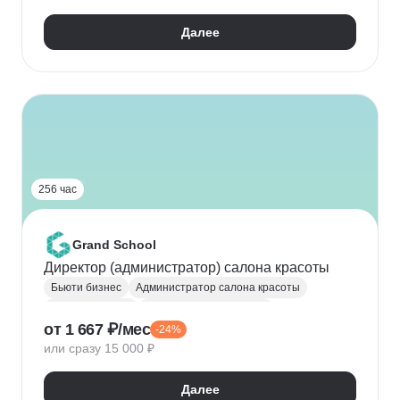
Юридические аспекты бизнеса
Далее
Маркетинговые исследования
Построение бизнес-моделей
Подбор специалистов
Удержание клиентов
Управление персоналом
Взаимодействие с государственными органами
Администратор салона красоты
256 час
Grand School
Директор (администратор) салона красоты
Бьюти бизнес
Администратор салона красоты
Администратор
Управление командами
от 1 667 ₽/мес
-24%
Управление бизнесом
или сразу 15 000 ₽
Далее