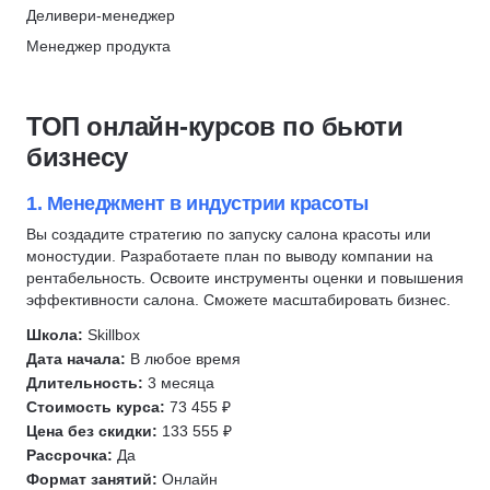
Менеджер проектов
Юридические аспекты бизнеса
Деливери-менеджер
Скидка 10%
Управление командами
Гостиничный бизнес
Менеджер продукта
Merion Academy
Управление людьми
Менеджмент в сфере спорта
Продуктовая аналитика
Скидка 10%
Руководитель
Управление в строительстве
Управление командами
ТОП онлайн-курсов по бьюти
Управление удаленной командой
Государственное и муниципальное управление (ГМУ)
Agile
бизнесу
Финансовый директор
Менеджер в здравоохранении
Scrum
Управление рисками
Менеджмент в образовании
Разработка продукта
1. Менеджмент в индустрии красоты
Генеральный директор
Менеджмент в торговле
Юнит-экономика
Вы создадите стратегию по запуску салона красоты или
Управление продажами
моностудии. Разработаете план по выводу компании на
Scrum-мастер
Менеджер проектов
Юнит-экономика
рентабельность. Освоите инструменты оценки и повышения
Управление производством
CJM
эффективности салона. Сможете масштабировать бизнес.
Менеджер продукта
Управление закупками
KPI
Школа:
Skillbox
Продюсирование
Сервис и туризм
HEART
Дата начала:
В любое время
Операционный директор
Технический директор
Методист
Длительность:
3 месяца
Методист
Стоимость курса:
73 455 ₽
Топ менеджмент
Логистика
Цена без скидки:
133 555 ₽
Генеральный директор
Управление в строительстве
Рассрочка:
Да
Исполнительный директор
Ресторанный бизнес
Формат занятий:
Онлайн