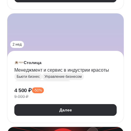
2 нед
Столица
Менеджмент и сервис в индустрии красоты
Бьюти бизнес
Управление бизнесом
Юридические аспекты бизнеса
4 500 ₽
-50%
Оптимизация бизнес-процессов
9 000 ₽
Управление персоналом
Бюджетирование
Клиентский сервис
Продвижение услуг
Далее
Администратор салона красоты