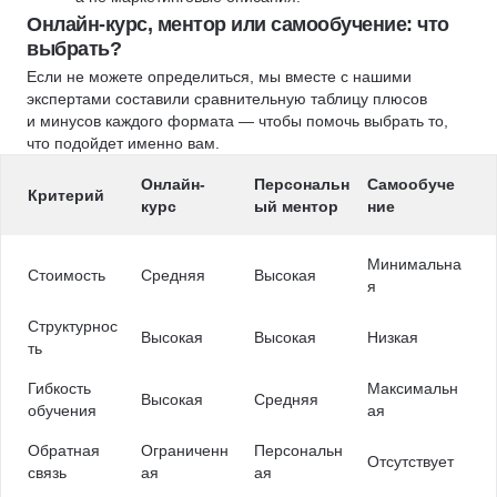
Онлайн-курс, ментор или самообучение: что
выбрать?
Если не можете определиться, мы вместе с нашими
экспертами составили сравнительную таблицу плюсов
и минусов каждого формата — чтобы помочь выбрать то,
что подойдет именно вам.
Онлайн-
Персональн
Самообуче
Критерий
курс
ый ментор
ние
Минимальна
Стоимость
Средняя
Высокая
я
Структурнос
Высокая
Высокая
Низкая
ть
Гибкость
Максимальн
Высокая
Средняя
обучения
ая
Обратная
Ограниченн
Персональн
Отсутствует
связь
ая
ая