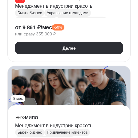
Менеджмент в индустрии красоты
Бьюти бизнес
Управление командами
Управление рисками
Финансовый менеджмент
от 9 861 ₽/мес
-50%
Управление бизнесом
MBA
или сразу 355 000 ₽
Обслуживание клиентов
Стратегическое управление
Далее
Управление компанией
Этика
Управление персоналом
Продвижение услуг
Управление качеством
Администратор салона красоты
8 мес
МИПО
Менеджмент в индустрии красоты
Бьюти бизнес
Привлечение клиентов