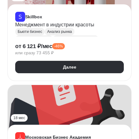
Skillbox
Менеджмент в индустрии красоты
Бьюти бизнес
Анализ рынка
Ценообразование
Привлечение клиентов
от 6 121 ₽/мес
-46%
Управление бизнесом
Налогообложение
или сразу 73 455 ₽
Продвижение в социальных сетях
Запуск бизнеса
Администратор салона красоты
Далее
18 мес
Московская Бизнес Академия