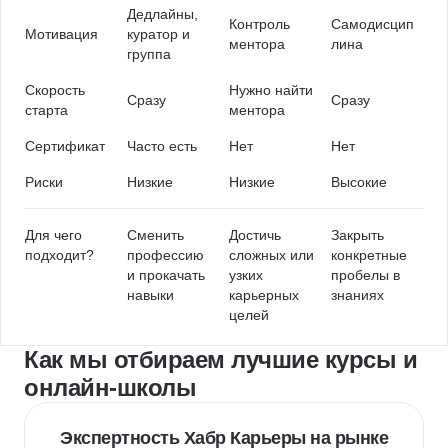
Дедлайны,
Контроль
Самодисцип
Мотивация
куратор и
ментора
лина
группа
Скорость
Нужно найти
Сразу
Сразу
старта
ментора
Сертификат
Часто есть
Нет
Нет
Риски
Низкие
Низкие
Высокие
Для чего
Сменить
Достичь
Закрыть
подходит?
профессию
сложных или
конкретные
и прокачать
узких
пробелы в
навыки
карьерных
знаниях
целей
Как мы отбираем лучшие курсы и
онлайн-школы
Экспертность Хабр Карьеры на рынке