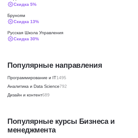
Скидка 5%
Бруноям
Скидка 13%
Русская Школа Управления
Скидка 30%
Русская Школа Управления
Скидка 20%
Популярные направления
Русская Школа Управления
Скидка 30%
Программирование и IT
1495
Русская Школа Управления
Аналитика и Data Science
792
Скидка 30%
Дизайн и контент
689
НИУДПО имени К.Д. Ушинского
Бизнес и менеджмент
1355
Скидка 5%
Маркетинг и продажи
446
МИТУ
Популярные курсы Бизнеса и
Финансы и бухгалтерия
656
Скидка 15%
менеджмента
HR и рекрутинг
328
Русская Школа Управления