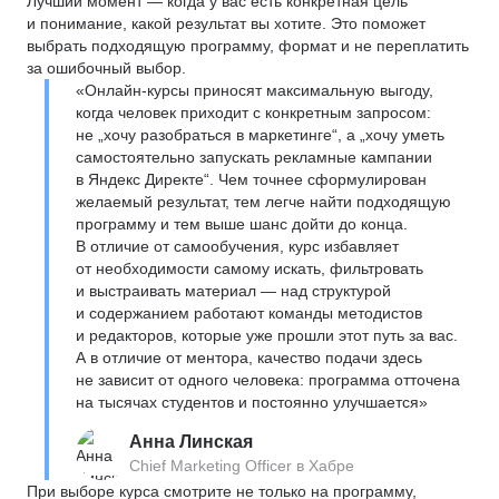
Лучший момент — когда у вас есть конкретная цель
и понимание, какой результат вы хотите. Это поможет
выбрать подходящую программу, формат и не переплатить
за ошибочный выбор.
«Онлайн-курсы приносят максимальную выгоду,
когда человек приходит с конкретным запросом:
не „хочу разобраться в маркетинге“, а „хочу уметь
самостоятельно запускать рекламные кампании
в Яндекс Директе“. Чем точнее сформулирован
желаемый результат, тем легче найти подходящую
программу и тем выше шанс дойти до конца.
В отличие от самообучения, курс избавляет
от необходимости самому искать, фильтровать
и выстраивать материал — над структурой
и содержанием работают команды методистов
и редакторов, которые уже прошли этот путь за вас.
А в отличие от ментора, качество подачи здесь
не зависит от одного человека: программа отточена
на тысячах студентов и постоянно улучшается»
Анна Линская
Chief Marketing Officer в Хабре
При выборе курса смотрите не только на программу,