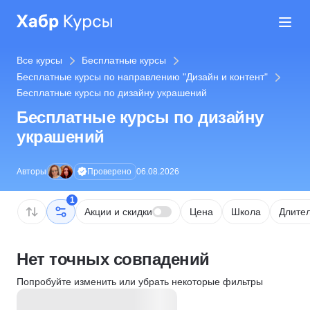
Все курсы
Бесплатные курсы
Бесплатные курсы по направлению "Дизайн и контент"
Бесплатные курсы по дизайну украшений
Бесплатные курсы по дизайну
украшений
Проверено
Авторы
06.08.2026
1
Акции и скидки
Цена
Школа
Длител
Нет точных совпадений
Попробуйте изменить или убрать некоторые фильтры