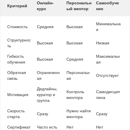
Онлайн-
Персональн
Самообуче
Критерий
курс
ый ментор
ние
Минимальна
Стоимость
Средняя
Высокая
я
Структурнос
Высокая
Высокая
Низкая
ть
Гибкость
Максимальн
Высокая
Средняя
обучения
ая
Обратная
Ограниченн
Персональн
Отсутствует
связь
ая
ая
Дедлайны,
Контроль
Самодисцип
Мотивация
куратор и
ментора
лина
группа
Скорость
Нужно найти
Сразу
Сразу
старта
ментора
Сертификат
Часто есть
Нет
Нет