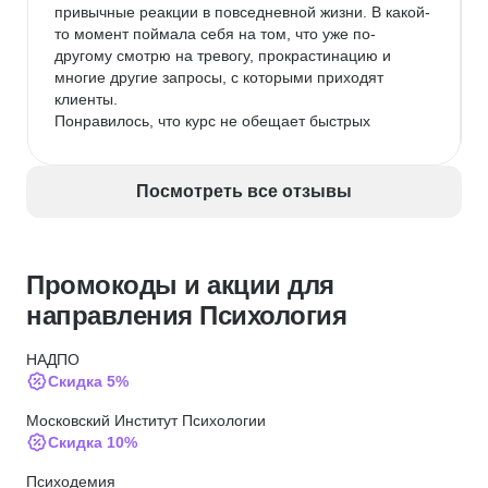
привычные реакции в повседневной жизни. В какой-
то момент поймала себя на том, что уже по-
другому смотрю на тревогу, прокрастинацию и 
многие другие запросы, с которыми приходят 
клиенты.

Понравилось, что курс не обещает быстрых 
чудесных результатов, а учит понятным и логичным 
инструментам, эффективность которых легко 
объяснить клиенту. После обучения у меня 
Посмотреть все отзывы
появилось гораздо больше уверенности в работе и 
ощущение, что теперь я могу выстраивать 
консультационный процесс более осознанно и 
последовательно.
Промокоды и акции для
направления Психология
НАДПО
Скидка 5%
Московский Институт Психологии
Скидка 10%
Психодемия