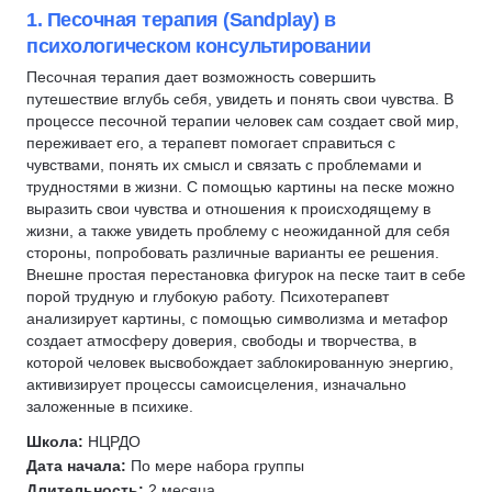
Сказкотерапия
MBA
1. Песочная терапия (Sandplay) в
психологическом консультировании
Провокативная психотерапия
Психолог-криминалист
Логопсихотерапевт
Психотерапевт
Песочная терапия дает возможность совершить
путешествие вглубь себя, увидеть и понять свои чувства. В
Патопсихология
Кинезиология
процессе песочной терапии человек сам создает свой мир,
Клиническая психология
Психосоматика
переживает его, а терапевт помогает справиться с
чувствами, понять их смысл и связать с проблемами и
Бизнес-психология
Осознанность
трудностями в жизни. С помощью картины на песке можно
Семейная психология
Гештальт терапия
выразить свои чувства и отношения к происходящему в
Нарушения сна
Кризисный психолог
жизни, а также увидеть проблему с неожиданной для себя
стороны, попробовать различные варианты ее решения.
Софрология
Когнитивно-поведенческая терапия (КПТ)
Внешне простая перестановка фигурок на песке таит в себе
Терапия ПТСР
Арт-терапия
порой трудную и глубокую работу. Психотерапевт
анализирует картины, с помощью символизма и метафор
Бизнес-коучинг
Синдром дефицита внимания с гиперактивностью (СДВГ)
создает атмосферу доверия, свободы и творчества, в
Геронтопсихология
Клиническая психология
которой человек высвобождает заблокированную энергию,
Психологическая помощь
Патопсихология
активизирует процессы самоисцеления, изначально
заложенные в психике.
Специальная психология
Нейропсихология
Школа:
НЦРДО
Психология зависимости
Психология зависимости
Дата начала:
По мере набора группы
Супервизия в психологии
Психология маркетинга и рекламы
Длительность:
2 месяца