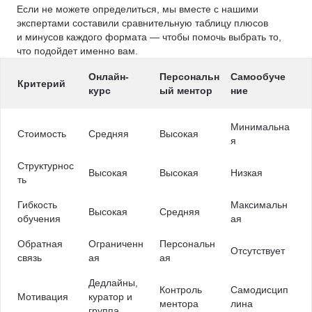
Если не можете определиться, мы вместе с нашими
экспертами составили сравнительную таблицу плюсов
и минусов каждого формата — чтобы помочь выбрать то,
что подойдет именно вам.
Онлайн-
Персональн
Самообуче
Критерий
курс
ый ментор
ние
Минимальна
Стоимость
Средняя
Высокая
я
Структурнос
Высокая
Высокая
Низкая
ть
Гибкость
Максимальн
Высокая
Средняя
обучения
ая
Обратная
Ограниченн
Персональн
Отсутствует
связь
ая
ая
Дедлайны,
Контроль
Самодисцип
Мотивация
куратор и
ментора
лина
группа