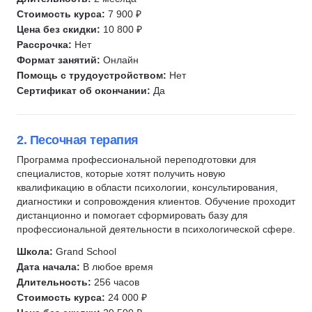
Клиент-центрированная психотерапия
Психология управления
Стоимость курса:
7 900 ₽
Коучинг
РПП (расстройства пищевого поведения)
Цена без скидки:
10 800 ₽
Рассрочка:
Нет
Девиантология
Сексология
Формат занятий:
Онлайн
Суицидология
Семейная психология
Помощь с трудоустройством:
Нет
Ароматерапия
Супервизия в психологии
Сертификат об окончании:
Да
Профдиагностика
Телесно-ориентированная терапия
2. Песочная терапия
Когнитивно-поведенческая терапия (КПТ)
Программа профессиональной переподготовки для
Позитивная психотерапия
специалистов, которые хотят получить новую
ТДТ (Танцевально-двигательная терапия)
квалификацию в области психологии, консультирования,
диагностики и сопровождения клиентов. Обучение проходит
Практическая психология
дистанционно и помогает сформировать базу для
Командообразование
профессиональной деятельности в психологической сфере.
Экстремальная психология
Школа:
Grand School
Психолог-тренер
Дата начала:
В любое время
Длительность:
256 часов
Психосинтез
Стоимость курса:
24 000 ₽
Экзистенциальная психология