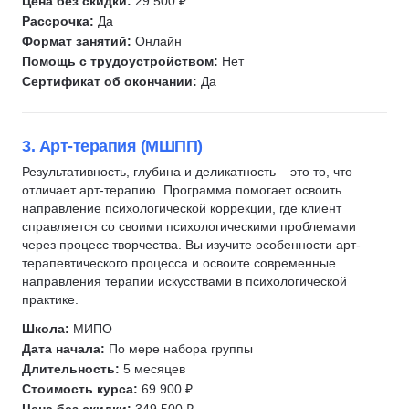
Цена без скидки:
29 500 ₽
Нарративная психология
Рассрочка:
Да
Спортивная психология
Формат занятий:
Онлайн
Помощь с трудоустройством:
Нет
Аналитическая психология
Сертификат об окончании:
Да
Социальная психология
Детская нейропсихология
Психолог-криминалист
3. Арт-терапия (МШПП)
Схема-терапия
Результативность, глубина и деликатность – это то, что
отличает арт-терапию. Программа помогает освоить
Терапия внутренних семейных систем (IFS)
направление психологической коррекции, где клиент
Гуманистическая психология
справляется со своими психологическими проблемами
Физиогномика
через процесс творчества. Вы изучите особенности арт-
терапевтического процесса и освоите современные
Трансформационные игры
направления терапии искусствами в психологической
Транзактный анализ
практике.
Школа:
МИПО
Дата начала:
По мере набора группы
Длительность:
5 месяцев
Стоимость курса:
69 900 ₽