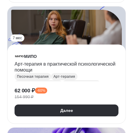
7 мес
МИПО
Арт-терапия в практической психологической
помощи
Песочная терапия
Арт-терапия
Тревожные расстройства
Терапия депрессии
62 000 ₽
-60%
Сказкотерапия
Фототерапия
154 990 ₽
Далее