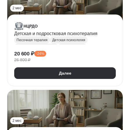
2 мес
НЦРДО
Детская и подростковая психотерапия
Песочная терапия
Детская психология
Психология подростков
Психотерапия
20 600 ₽
-24%
Гештальт терапия
Психологическая помощь
26 800 ₽
Групповая психотерапия
Далее
2 мес