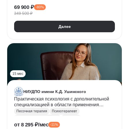
Сказкотерапия
Тревожные расстройства
69 900 ₽
-80%
Терапия депрессии
349 500 ₽
Далее
15 мес
НИУДПО имени К.Д. Ушинского
Практическая психология с дополнительной
специализацией в области применения
психотерапевтических технологий (1840ч)
Песочная терапия
Психотерапевт
Практическая психология
Психолог
от 8 295 ₽/мес
-11%
Психодиагностика
Социальная психология