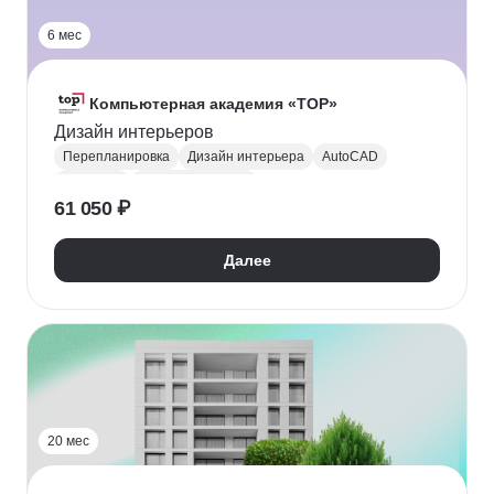
6 мес
Компьютерная академия «TOP»
Дизайн интерьеров
Перепланировка
Дизайн интерьера
AutoCAD
SketchUp
3D-визуализация
61 050 ₽
Создание чертежей
Corona Renderer
Эргономика
Разработка эскизов
Далее
20 мес