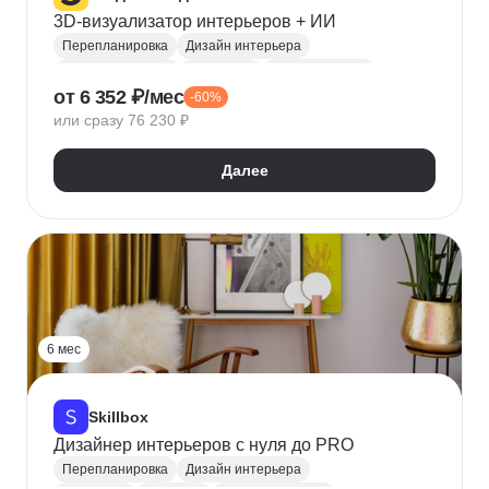
3D-визуализатор интерьеров + ИИ
Перепланировка
Дизайн интерьера
3D-визуализация
Photoshop
Adobe Illustrator
от 6 352 ₽/мес
-60%
Векторная графика
3D моделирование
или сразу 76 230 ₽
3ds Max
ArchiCAD
Эргономика
InDesign
Corona Renderer
Далее
6 мес
Skillbox
Дизайнер интерьеров с нуля до PRO
Перепланировка
Дизайн интерьера