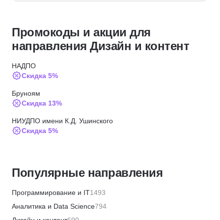
Промокоды и акции для
направления Дизайн и контент
НАДПО
Скидка 5%
Бруноям
Скидка 13%
НИУДПО имени К.Д. Ушинского
Скидка 5%
МИТУ
Скидка 15%
Популярные направления
ИПО
Скидка 10%
Программирование и IT
1493
МИПО
Аналитика и Data Science
794
Скидка 10%