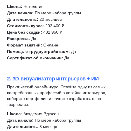
Дизайн карточек для маркетплейсов
InDesign
Школа:
Нетология
Дизайн стикеров
Полиграфический дизайн
Дата начала:
По мере набора группы
Длительность:
20 месяцев
UIKit
Разработка фирменного стиля
Стоимость курса:
202 400 ₽
Дизайн мобильных приложений
UX/UI Дизайн
Цена без скидки:
432 950 ₽
Создание спецэффектов
Веб-дизайн
Рассрочка:
Да
3D-дженералист
Иллюстрация
Формат занятий:
Онлайн
Помощь с трудоустройством:
Да
2D-графика
Коммерческая иллюстрация
Сертификат об окончании:
Да
Нарративный дизайнер
Дизайн интерьера
Технический писатель
Геймдизайн
Скетчинг
3D-дженералист
2. 3D-визуализатор интерьеров + ИИ
Айдентика
3D-художник
Практический онлайн-курс. Освойте одну из самых
востребованных профессий в дизайне интерьеров,
Концепт-арт
2D-художник
соберите портфолио и начните зарабатывать на
Колористика
Концепт-арт
творчестве.
Промышленный дизайн
Motion-дизайн
Школа:
Академия Эдюсон
Дизайн упаковки
Работа со звуком
Дата начала:
По мере набора группы
Длительность:
3 месяца
Дизайн уровней
Монтаж