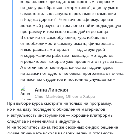
когда человек приходит с конкретным запросом:
не „хочу разобраться в маркетинге“, а „хочу уметь
самостоятельно запускать рекламные кампании
в Яндекс Директе“. Чем точнее сформулирован
желаемый результат, тем легче найти подходящую
программу и тем выше шанс дойти до конца.
В отличие от самообучения, курс избавляет
от необходимости самому искать, фильтровать
и выстраивать материал — над структурой
и содержанием работают команды методистов
и редакторов, которые уже прошли этот путь за вас.
А в отличие от ментора, качество подачи здесь
не зависит от одного человека: программа отточена
на тысячах студентов и постоянно улучшается»
Анна Линская
Chief Marketing Officer в Хабре
При выборе курса смотрите не только на программу,
но и на дату последнего обновления материалов
и актуальность инструментов — хорошие платформы
следят за изменениями в индустрии.
И не торопитесь из-за тех же сезонных скидок: решение
лучше принимать исходя из своих целей и готовности