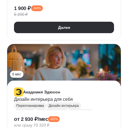
SketchUp
Интерьерный скетчинг
1 900 ₽
-64%
Декорирование интерьера
Зонирование
5 200 ₽
Далее
6 мес
Академия Эдюсон
Дизайн интерьера для себя
Перепланировка
Дизайн интерьера
Photoshop
Коллажирование
Колористика
от 2 930 ₽/мес
-60%
Эргономика
Композиция
Homestyler
или сразу 70 320 ₽
Материаловедение