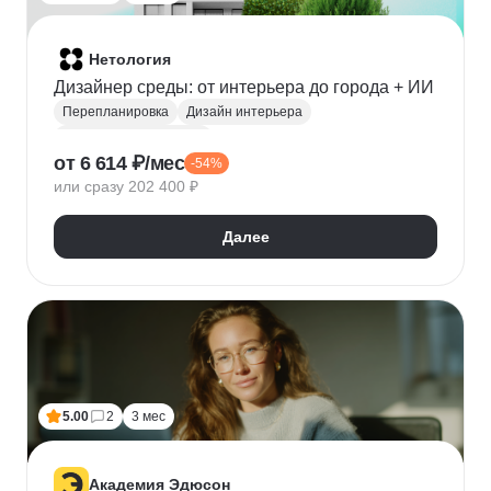
Нетология
Дизайнер среды: от интерьера до города + ИИ
Перепланировка
Дизайн интерьера
Ландшафтный дизайн
от 6 614 ₽/мес
-54%
Организация пространства
3D моделирование
или сразу 202 400 ₽
AutoCAD
ArchiCAD
3ds Max
3D-визуализация
Декорирование интерьера
Далее
Светодизайн
Создание чертежей
Corona Renderer
Материаловедение
Нейронные сети
Промпт-инжиниринг
5.00
2
3 мес
Академия Эдюсон