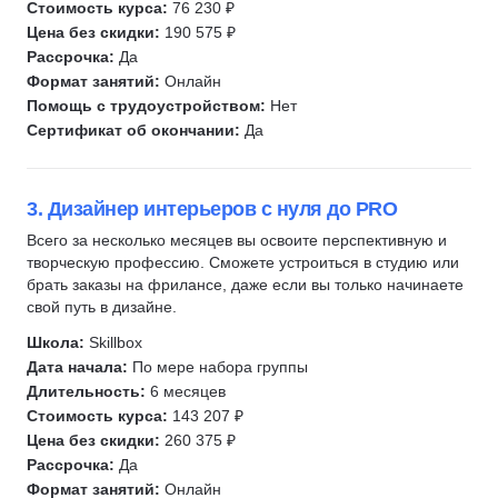
Стоимость курса:
76 230 ₽
Управление в дизайне
Профориентация
Цена без скидки:
190 575 ₽
Realtime Landscaping Architect
Unity
Рассрочка:
Да
Ландшафтный скетчинг
3D-визуализация
Формат занятий:
Онлайн
Помощь с трудоустройством:
Нет
BIM
Ландшафтный дизайн
Сертификат об окончании:
Да
Продуктовый дизайн
UX-копирайтинг
Декоратор
3. Дизайнер интерьеров с нуля до PRO
Текстильный декор
Всего за несколько месяцев вы освоите перспективную и
творческую профессию. Сможете устроиться в студию или
3D анимация
брать заказы на фрилансе, даже если вы только начинаете
Создание спецэффектов
свой путь в дизайне.
Художник по окружению
Школа:
Skillbox
Нарративный дизайнер
Дата начала:
По мере набора группы
Курсы коммерческих редакторов
Длительность:
6 месяцев
Стоимость курса:
143 207 ₽
Цена без скидки:
260 375 ₽
Рассрочка:
Да
Формат занятий:
Онлайн