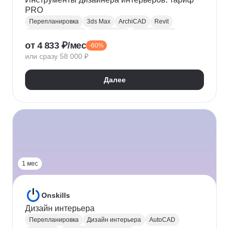
PRO
Перепланировка
3ds Max
ArchiCAD
Revit
Дизайн интерьера
Эргономика
Зонирование
от 4 833 ₽/мес
-60%
Коллажирование
Photoshop
Презентации
или сразу 58 000 ₽
Рендеринг
Homestyler
Нейронные сети
Озеленение
Дендрология
Далее
1 мес
Onskills
Дизайн интерьера
Перепланировка
Дизайн интерьера
AutoCAD