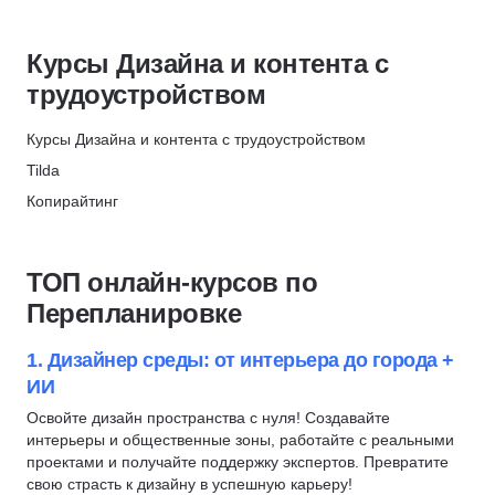
Коммерческая иллюстрация
Motion-дизайн
ProductStar × РБК
Motion-дизайн
3D моделирование
Скидка 62%
Курсы Дизайна и контента с
Профориентация
2D-художник
МТИ
трудоустройством
Презентации
Создание анимации
Скидка 10%
Google Slides
Дизайн логотипов
Курсы Дизайна и контента с трудоустройством
STENET school
Компьютерная графика
Дизайн-системы
Tilda
Скидка 1000 ₽
After Effects
Создание контента
Копирайтинг
МТИ
Дизайнер интерфейсов
Копирайтинг
Редактура текстов
Скидка 72000 ₽
Копирайтинг
Fashion-дизайнер
Коммерческие тексты
ТОП онлайн-курсов по
Дизайн интерьера
Ландшафтный дизайн
Графический дизайн
Перепланировке
Дизайн презентаций
Дизайн интерьера
Главред
Перепланировка
Курсы по нейронным сетям
Контент-план
1. Дизайнер среды: от интерьера до города +
Обработка фотографий
ИИ
Дизайн презентаций
Photoshop
Дизайн мебели
Adobe Illustrator
Освойте дизайн пространства с нуля! Создавайте
интерьеры и общественные зоны, работайте с реальными
Дизайн одежды
Типографика
проектами и получайте поддержку экспертов. Превратите
Дизайн украшений
Ретушь
свою страсть к дизайну в успешную карьеру!