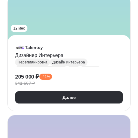
12 мес
Talentsy
Дизайнер Интерьера
Перепланировка
Дизайн интерьера
Декорирование интерьера
MBA
Скетчинг
205 000 ₽
-41%
Интерьерный скетчинг
Коллажирование
341 667 ₽
Создание чертежей
ArchiCAD
Photoshop
Далее