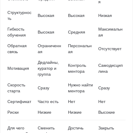
я
Структурнос
Высокая
Высокая
Низкая
ть
Гибкость
Максимальн
Высокая
Средняя
обучения
ая
Обратная
Ограниченн
Персональн
Отсутствует
связь
ая
ая
Дедлайны,
Контроль
Самодисцип
Мотивация
куратор и
ментора
лина
группа
Скорость
Нужно найти
Сразу
Сразу
старта
ментора
Сертификат
Часто есть
Нет
Нет
Риски
Низкие
Низкие
Высокие
Для чего
Сменить
Достичь
Закрыть