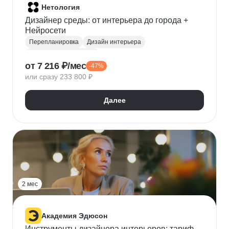
Нетология
Дизайнер среды: от интерьера до города +
Нейросети
Перепланировка
Дизайн интерьера
Ландшафтный дизайн
от 7 216 ₽/мес
-47%
Организация пространства
3D моделирование
или сразу 233 800 ₽
3D-визуализация
Декорирование интерьера
Светодизайн
Создание чертежей
Далее
Материаловедение
ArchiCAD
AutoCAD
3ds Max
Нейронные сети
Промпт-инжиниринг
Создание контента
2 мес
Академия Эдюсон
Инструменты дизайнера интерьеров: тариф