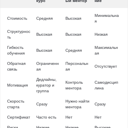
курс
ый ментор
ние
Минимальна
Стоимость
Средняя
Высокая
я
Структурнос
Высокая
Высокая
Низкая
ть
Гибкость
Максимальн
Высокая
Средняя
обучения
ая
Обратная
Ограниченн
Персональн
Отсутствует
связь
ая
ая
Дедлайны,
Контроль
Самодисцип
Мотивация
куратор и
ментора
лина
группа
Скорость
Нужно найти
Сразу
Сразу
старта
ментора
Сертификат
Часто есть
Нет
Нет
Риски
Низкие
Низкие
Высокие