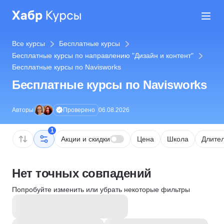
Все курсы
Бесплатные курсы
Бесплатные курсы по направлению "Дизайн и контент"
Бесплатные курсы по Navisworks
Бесплатные курсы по Navisworks
Проверено
Авторы
06.08.2026
1
Акции и скидки
Цена
Школа
Длител
Нет точных совпадений
Попробуйте изменить или убрать некоторые фильтры