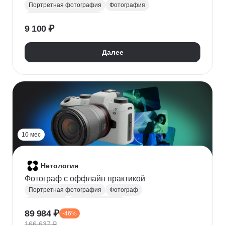
Портретная фотография
Фотография
Мобильная фотография
9 100 ₽
Пейзажная фотография
Ретушь
Обработка изображений
Далее
Обработка фотографий
Раскадровка
Фотограф
Настройки камеры
10 мес
Нетология
Фотограф c оффлайн практикой
Портретная фотография
Фотограф
Фотография
Коллажирование
89 984 ₽
-46%
Цветокоррекция
Создание личного бренда
166 637 ₽