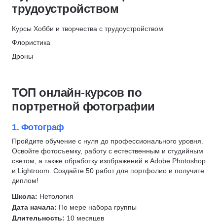
Рисование аниме
трудоустройством
Режиссура
Шахматы
Курсы Хобби и творчества с трудоустройством
Реставрация
Флористика
Флористика
Дроны
Сонграйтинг
Режиссура
Создание сценариев
Иллюстрация
ТОП онлайн-курсов по
Звукозапись
Редактура текстов
портретной фотографии
Обработка изображений
Видеомонтаж
Музыка
Телеведущий
1. Фотограф
Курсы по нейронным сетям
Саунд-дизайн
Пройдите обучение с нуля до профессионального уровня.
Освойте фотосъемку, работу с естественным и студийным
Чтение
Журналистика
светом, а также обработку изображений в Adobe Photoshop
Игра на музыкальных инструментах и вокал
Пилотирование дронов
и Lightroom. Создайте 50 работ для портфолио и получите
Игра на фортепиано
Декоратор
диплом!
Игра на гитаре
Текстильный декор
Школа:
Нетология
Дата начала:
По мере набора группы
Макраме
Длительность:
10 месяцев