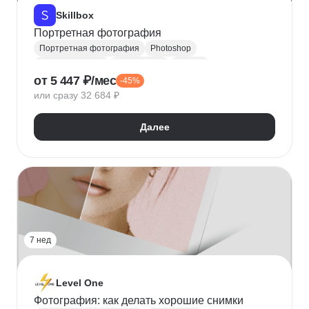
Skillbox
Портретная фотография
Портретная фотография
Photoshop
Цветокоррекция
Фотография
Ретушь
от 5 447 ₽/мес
-45%
Обработка фотографий
Фотограф
или сразу 32 684 ₽
Adobe Lightroom
Настройка освещения
Фотосъемка
Далее
7 нед
Level One
Фотография: как делать хорошие снимки