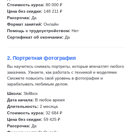
Вязание
Стоимость курса:
80 000 ₽
Написание музыки
Цена без скидки:
148 211 ₽
Звукорежиссура
Рассрочка:
Да
Формат занятий:
Онлайн
Фотограф
Помощь с трудоустройством:
Нет
Радиоведущий
Сертификат об окончании:
Да
Подкасты
Корректор
2. Портретная фотография
Издательское дело
Вы научитесь снимать портреты, которые впечатлят любого
заказчика. Узнаете, как работать с техникой и моделями.
Сможете повысить свой уровень в фотографии и
зарабатывать любимым делом.
Школа:
Skillbox
Дата начала:
В любое время
Длительность:
2 месяца
Стоимость курса:
32 684 ₽
Цена без скидки:
59 425 ₽
Рассрочка:
Да