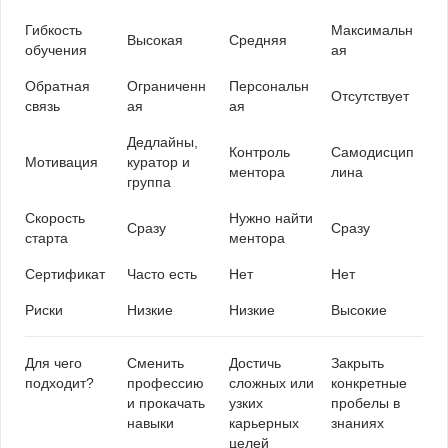
Гибкость
Максимальн
Высокая
Средняя
обучения
ая
Обратная
Ограниченн
Персональн
Отсутствует
связь
ая
ая
Дедлайны,
Контроль
Самодисцип
Мотивация
куратор и
ментора
лина
группа
Скорость
Нужно найти
Сразу
Сразу
старта
ментора
Сертификат
Часто есть
Нет
Нет
Риски
Низкие
Низкие
Высокие
Для чего
Сменить
Достичь
Закрыть
подходит?
профессию
сложных или
конкретные
и прокачать
узких
пробелы в
навыки
карьерных
знаниях
целей