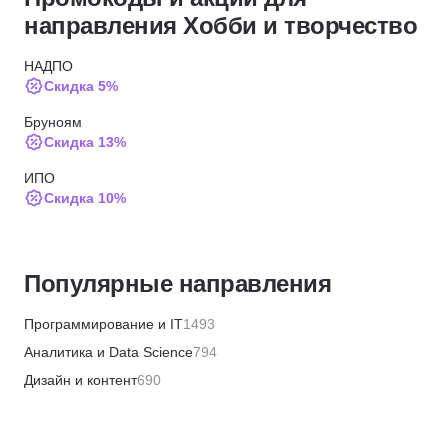
направления Хобби и творчество
НАДПО
Скидка 5%
Бруноям
Скидка 13%
ИПО
Скидка 10%
Skillbox
Скидка 5%
Популярные направления
Академия Эдюсон
Скидка 5%
Программирование и IT
1493
ЦАППКК
Аналитика и Data Science
794
Скидка 6%
Дизайн и контент
690
НЦРДО
Бизнес и менеджмент
1359
Скидка 6%
Маркетинг и продажи
446