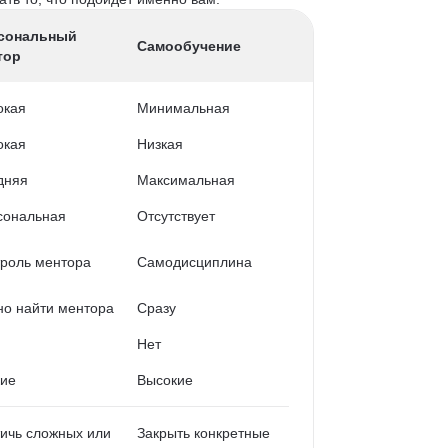
сональный
Самообучение
тор
окая
Минимальная
окая
Низкая
дняя
Максимальная
сональная
Отсутствует
роль ментора
Самодисциплина
о найти ментора
Сразу
Нет
кие
Высокие
ичь сложных или
Закрыть конкретные