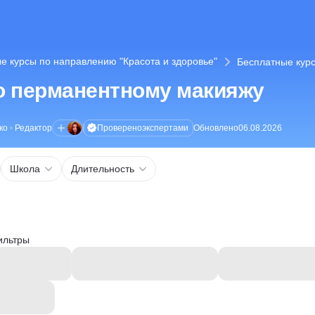
е курсы по направлению "Красота и здоровье"
Бесплатные кур
о перманентному макияжу
Проверено
экспертами
ко
•
Редактор
Обновлено
06.08.2026
Школа
Длительность
ильтры