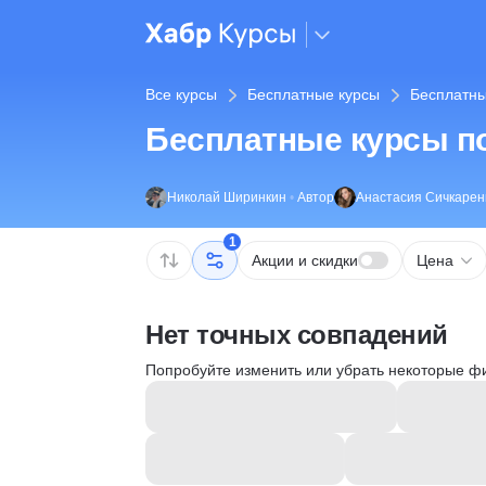
Все курсы
Бесплатные курсы
Бесплатны
Бесплатные курсы п
Николай Ширинкин
•
Автор
Анастасия Сичкарен
1
Акции и скидки
Цена
Нет точных совпадений
Попробуйте изменить или убрать некоторые ф