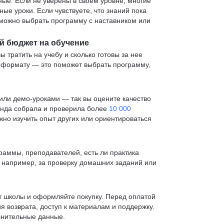
е. Если не уверены в своем уровне, многие
е уроки. Если чувствуете, что знаний пока
— можно выбрать программу с наставником или
й бюджет на обучение
ы тратить на учебу и сколько готовы за нее
и формату — это поможет выбрать программу,
ли демо-уроками — так вы оцените качество
анда собрала и проверила более
10 000
жно изучить опыт других или ориентироваться
раммы, преподавателей, есть ли практика
— например, за проверку домашних заданий или
т школы и оформляйте покупку. Перед оплатой
я возврата, доступ к материалам и поддержку.
лнительные данные.