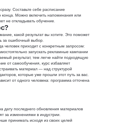
 сразу. Составьте себе расписание
до конца. Можно включить напоминания или
ет не откладывать обучение.
рс?
мание, какой результат вы хотите. Это поможет
ь за ошибочный выбор.
да человек приходит с конкретным запросом:
 самостоятельно запускать рекламные кампании
аемый результат, тем легче найти подходящую
чие от самообучения, курс избавляет
страивать материал — над структурой
кторов, которые уже прошли этот путь за вас.
зависит от одного человека: программа отточена
 на дату последнего обновления материалов
т за изменениями в индустрии.
учше принимать исходя из своих целей