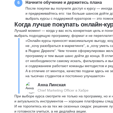
Начните обучение и держитесь плана
6
После покупки вы получите доступ к курсу — иногда
и придерживайтесь его: так больше шансов дойти 
выбрать курсы с поддержкой кураторов — это помож
Когда лучше покупать онлайн-ку
Лучший момент — когда у вас есть конкретная цель и пони
выбрать подходящую программу, формат и не переплатит
«Онлайн-курсы приносят максимальную выгоду, ког
не „хочу разобраться в маркетинге“, а „хочу уметь
в Яндекс Директе“. Чем точнее сформулирован жел
программу и тем выше шанс дойти до конца. В отли
от необходимости самому искать, фильтровать и вы
и содержанием работают команды методистов и реда
А в отличие от ментора, качество подачи здесь не 
на тысячах студентов и постоянно улучшается»
Анна Линская
Chief Marketing Officer в Хабре
При выборе курса смотрите не только на программу, но и
и актуальность инструментов — хорошие платформы следя
И не торопитесь из-за тех же сезонных скидок: решение л
и готовности учиться, а не дедлайна акции.