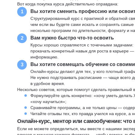
Вот когда покупка курса действительно оправдана:
Вы хотите сменить профессию или освои
1
Структурированный курс с практикой и обратной св
чем если вы будете сами искать и сохранять самые
несколько программ по длительности, формату и н
Вам нужно быстро что-то освоить
2
Курсы хорошо справляются с точечными задачами: 
прокачать конкретный навык для роста в карьере —
информацию.
Вы хотите совмещать обучение со своим
3
Онлайн-курсы делают для тех, у кого плотный графи
Не нужно подстраивать расписание — чаще всего до
в удобное время.
Несколько советов, которые помогут сделать правильный 
Формулируйте цель конкретно: «хочу уметь делать 
«хочу научиться»;
Сравнивайте программы, а не только цены — содер
Читайте отзывы тех, кто правда учился на курсе, а
Онлайн-курс, ментор или самообучение: что
Если не можете определиться, мы вместе с нашими экспе
плюсов и минусов каждого формата — чтобы помочь выбра