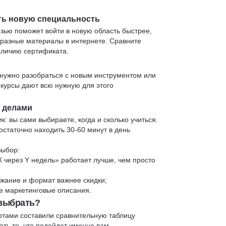
ть новую специальность
язью поможет войти в новую область быстрее,
 разные материалы в интернете. Сравните
аличию сертификата.
нужно разобраться с новым инструментом или
 курсы дают всю нужную для этого
и делами
к: вы сами выбираете, когда и сколько учиться.
статочно находить 30-60 минут в день
выбор:
X через Y недель» работает лучше, чем просто
жание и формат важнее скидки;
 не маркетинговые описания.
 выбрать?
ртами составили сравнительную таблицу
ть то, что подойдет именно вам.