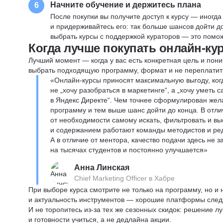
Начните обучение и держитесь плана
6
После покупки вы получите доступ к курсу — иногда
и придерживайтесь его: так больше шансов дойти 
выбрать курсы с поддержкой кураторов — это помож
Когда лучше покупать онлайн-ку
Лучший момент — когда у вас есть конкретная цель и пони
выбрать подходящую программу, формат и не переплатит
«Онлайн-курсы приносят максимальную выгоду, ког
не „хочу разобраться в маркетинге“, а „хочу уметь
в Яндекс Директе“. Чем точнее сформулирован жел
программу и тем выше шанс дойти до конца. В отли
от необходимости самому искать, фильтровать и вы
и содержанием работают команды методистов и реда
А в отличие от ментора, качество подачи здесь не 
на тысячах студентов и постоянно улучшается»
Анна Линская
Chief Marketing Officer в Хабре
При выборе курса смотрите не только на программу, но и
и актуальность инструментов — хорошие платформы следя
И не торопитесь из-за тех же сезонных скидок: решение л
и готовности учиться, а не дедлайна акции.