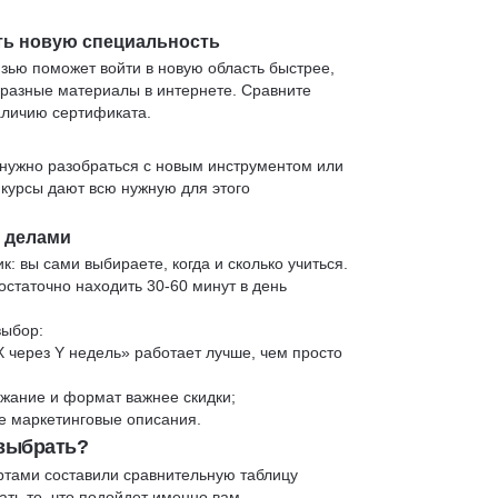
ть новую специальность
язью поможет войти в новую область быстрее,
 разные материалы в интернете. Сравните
аличию сертификата.
нужно разобраться с новым инструментом или
 курсы дают всю нужную для этого
и делами
к: вы сами выбираете, когда и сколько учиться.
статочно находить 30-60 минут в день
выбор:
X через Y недель» работает лучше, чем просто
жание и формат важнее скидки;
 не маркетинговые описания.
 выбрать?
ртами составили сравнительную таблицу
ть то, что подойдет именно вам.