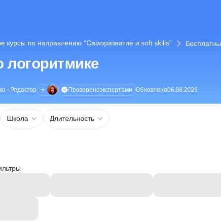
 курсы по направлению "Саморазвитие и soft skills"
Бесплатны
о логоритмике
Проверено
экспертами
ко
•
Редактор
Обновлено
06.08.2026
Школа
Длительность
ильтры