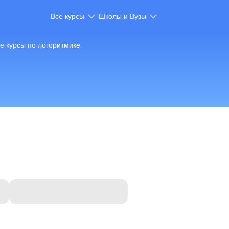
Все курсы
Школы и Вузы
е курсы по логоритмике