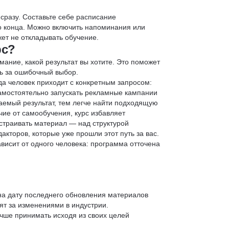
 сразу. Составьте себе расписание
до конца. Можно включить напоминания или
ет не откладывать обучение.
рс?
мание, какой результат вы хотите. Это поможет
ь за ошибочный выбор.
да человек приходит с конкретным запросом:
 самостоятельно запускать рекламные кампании
аемый результат, тем легче найти подходящую
чие от самообучения, курс избавляет
страивать материал — над структурой
кторов, которые уже прошли этот путь за вас.
зависит от одного человека: программа отточена
 на дату последнего обновления материалов
т за изменениями в индустрии.
учше принимать исходя из своих целей