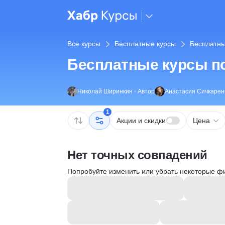
Все курсы
Бесплатные курсы
Бесплатные
Бесплатные курсы п
Николай Ширинкин
•
Автор
Анастасия Сичкарен
1
Акции и скидки
Цена
Нет точных совпадений
Попробуйте изменить или убрать некоторые ф