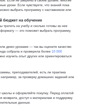
е. Если не уверены в своем уровне, многие
е уроки. Если чувствуете, что знаний пока
— можно выбрать программу с наставником или
й бюджет на обучение
ы тратить на учебу и сколько готовы за нее
и формату — это поможет выбрать программу,
ли демо-уроками — так вы оцените качество
анда собрала и проверила более
10 000
жно изучить опыт других или ориентироваться
раммы, преподавателей, есть ли практика
— например, за проверку домашних заданий или
т школы и оформляйте покупку. Перед оплатой
я возврата, доступ к материалам и поддержку.
лнительные данные.