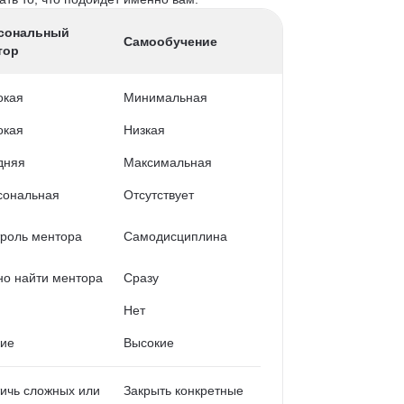
сональный
Самообучение
тор
окая
Минимальная
окая
Низкая
дняя
Максимальная
сональная
Отсутствует
роль ментора
Самодисциплина
о найти ментора
Сразу
Нет
кие
Высокие
ичь сложных или
Закрыть конкретные