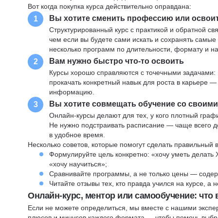
Вот когда покупка курса действительно оправдана:
Вы хотите сменить профессию или освои
1
Структурированный курс с практикой и обратной св
чем если вы будете сами искать и сохранять самые
несколько программ по длительности, формату и н
Вам нужно быстро что-то освоить
2
Курсы хорошо справляются с точечными задачами: 
прокачать конкретный навык для роста в карьере —
информацию.
Вы хотите совмещать обучение со своим
3
Онлайн-курсы делают для тех, у кого плотный графи
Не нужно подстраивать расписание — чаще всего до
в удобное время.
Несколько советов, которые помогут сделать правильный 
Формулируйте цель конкретно: «хочу уметь делать 
«хочу научиться»;
Сравнивайте программы, а не только цены — содер
Читайте отзывы тех, кто правда учился на курсе, а
Онлайн-курс, ментор или самообучение: что
Если не можете определиться, мы вместе с нашими экспе
плюсов и минусов каждого формата — чтобы помочь выбра