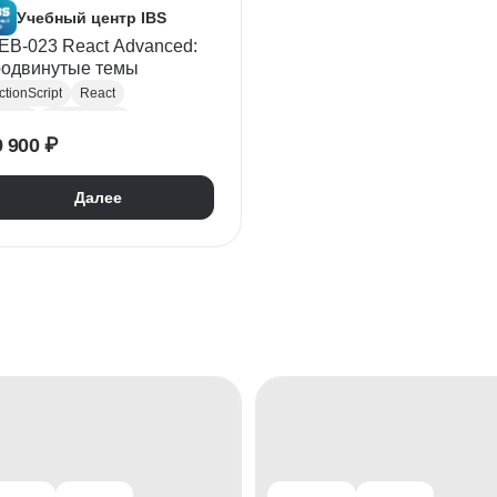
Учебный центр IBS
B-023 React Advanced:
родвинутые темы
ctionScript
React
edux
Разработка
9 900 ₽
ock-тестирование
rontend-разработка
Далее
pollo
Cypress
raphQL
Next.js
DL/SDLC