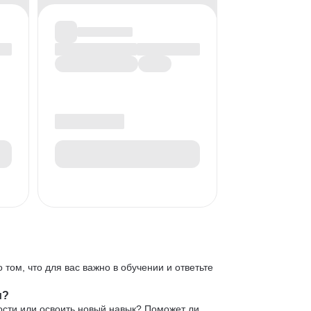
 том, что для вас важно в обучении и ответьте
и?
ости или освоить новый навык? Поможет ли