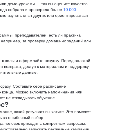
ли демо-уроками — так вы оцените качество
анда собрала и проверила более
10 000
жно изучить опыт других или ориентироваться
раммы, преподавателей, есть ли практика
— например, за проверку домашних заданий или
т школы и оформляйте покупку. Перед оплатой
я возврата, доступ к материалам и поддержку.
лнительные данные.
 сразу. Составьте себе расписание
до конца. Можно включить напоминания или
ет не откладывать обучение.
рс?
мание, какой результат вы хотите. Это поможет
ь за ошибочный выбор.
да человек приходит с конкретным запросом:
 самостоятельно запускать рекламные кампании