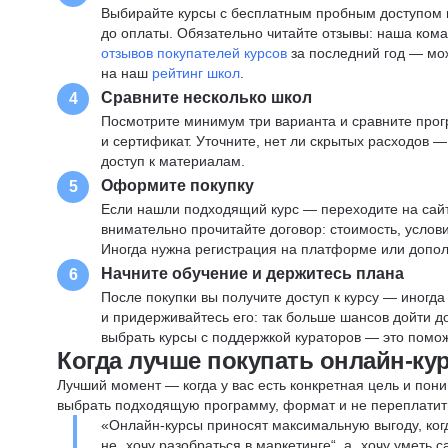
Выбирайте курсы с бесплатным пробным доступом и
до оплаты. Обязательно читайте отзывы: наша ком
отзывов покупателей курсов
за последний год — мо
на наш
рейтинг школ
.
Сравните несколько школ
4
Посмотрите минимум три варианта и сравните прог
и сертификат. Уточните, нет ли скрытых расходов 
доступ к материалам.
Оформите покупку
5
Если нашли подходящий курс — переходите на сай
внимательно прочитайте договор: стоимость, услови
Иногда нужна регистрация на платформе или допо
Начните обучение и держитесь плана
6
После покупки вы получите доступ к курсу — иногда
и придерживайтесь его: так больше шансов дойти 
выбрать курсы с поддержкой кураторов — это помож
Когда лучше покупать онлайн-ку
Лучший момент — когда у вас есть конкретная цель и пони
выбрать подходящую программу, формат и не переплатит
«Онлайн-курсы приносят максимальную выгоду, ког
не „хочу разобраться в маркетинге“, а „хочу уметь