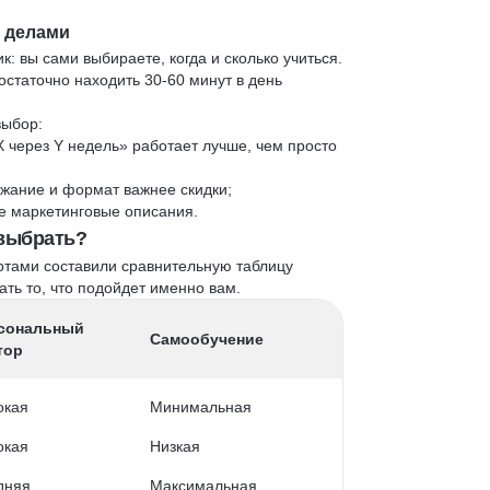
и делами
к: вы сами выбираете, когда и сколько учиться.
статочно находить 30-60 минут в день
выбор:
X через Y недель» работает лучше, чем просто
жание и формат важнее скидки;
 не маркетинговые описания.
 выбрать?
ртами составили сравнительную таблицу
ть то, что подойдет именно вам.
сональный
Самообучение
тор
окая
Минимальная
окая
Низкая
дняя
Максимальная