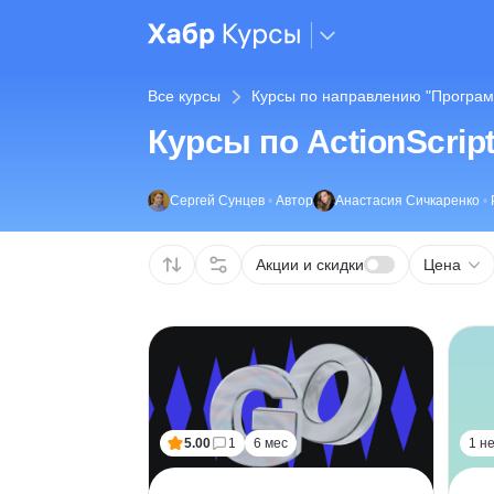
Все курсы
Курсы по направлению "Програм
Курсы по ActionScrip
Сергей Сунцев
•
Автор
Анастасия Сичкаренко
•
Акции и скидки
Цена
5.00
1
6 мес
1 н