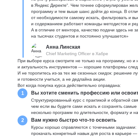
в Яндекс Директе“. Чем точнее сформулирован жел
программу и тем выше шанс дойти до конца. В отли
от необходимости самому искать, фильтровать и вы
и содержанием работают команды методистов и реда
А в отличие от ментора, качество подачи здесь не 
на тысячах студентов и постоянно улучшается»
Анна Линская
Chief Marketing Officer в Хабре
При выборе курса смотрите не только на программу, но и
и актуальность инструментов — хорошие платформы следя
И не торопитесь из-за тех же сезонных скидок: решение л
и готовности учиться, а не дедлайна акции.
Вот когда покупка курса действительно оправдана:
Вы хотите сменить профессию или освои
1
Структурированный курс с практикой и обратной св
чем если вы будете сами искать и сохранять самые
несколько программ по длительности, формату и н
Вам нужно быстро что-то освоить
2
Курсы хорошо справляются с точечными задачами: 
прокачать конкретный навык для роста в карьере —