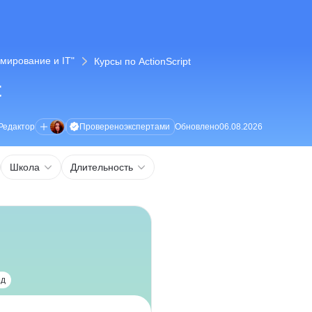
мирование и IT"
Курсы по ActionScript
t
Проверено
экспертами
Редактор
Обновлено
06.08.2026
Школа
Длительность
ед