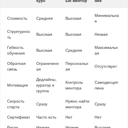
курс
ый ментор
ние
Минимальна
Стоимость
Средняя
Высокая
я
Структурнос
Высокая
Высокая
Низкая
ть
Гибкость
Максимальн
Высокая
Средняя
обучения
ая
Обратная
Ограниченн
Персональн
Отсутствует
связь
ая
ая
Дедлайны,
Контроль
Самодисцип
Мотивация
куратор и
ментора
лина
группа
Скорость
Нужно найти
Сразу
Сразу
старта
ментора
Сертификат
Часто есть
Нет
Нет
Риски
Низкие
Низкие
Высокие