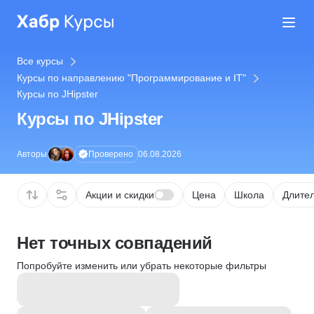
Все курсы
Курсы по направлению "Программирование и IT"
Курсы по JHipster
Курсы по JHipster
Проверено
Авторы
06.08.2026
Акции и скидки
Цена
Школа
Длител
Нет точных совпадений
Попробуйте изменить или убрать некоторые фильтры