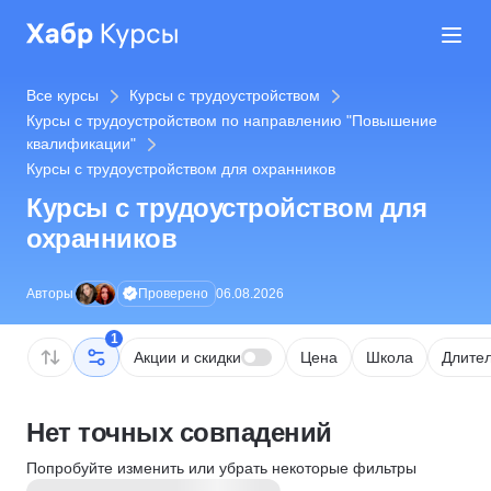
Все курсы
Курсы с трудоустройством
Курсы с трудоустройством по направлению "Повышение
квалификации"
Курсы с трудоустройством для охранников
Курсы с трудоустройством для
охранников
Проверено
Авторы
06.08.2026
1
Акции и скидки
Цена
Школа
Длител
Нет точных совпадений
Попробуйте изменить или убрать некоторые фильтры