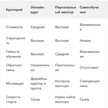
Онлайн-
Персональн
Самообуче
Критерий
курс
ый ментор
ние
Минимальна
Стоимость
Средняя
Высокая
я
Структурнос
Высокая
Высокая
Низкая
ть
Гибкость
Максимальн
Высокая
Средняя
обучения
ая
Обратная
Ограниченн
Персональн
Отсутствует
связь
ая
ая
Дедлайны,
Контроль
Самодисцип
Мотивация
куратор и
ментора
лина
группа
Скорость
Нужно найти
Сразу
Сразу
старта
ментора