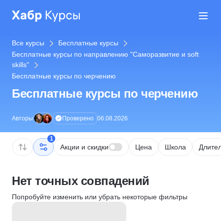
Все курсы
Бесплатные курсы
Бесплатные курсы по направлению "Саморазвитие и soft
skills"
Бесплатные курсы по черчению
Бесплатные курсы по черчению
Проверено
Авторы
06.08.2026
1
Акции и скидки
Цена
Школа
Длител
Нет точных совпадений
Попробуйте изменить или убрать некоторые фильтры