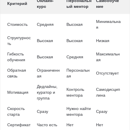
Онлайн-
Персональн
Самообуче
Критерий
курс
ый ментор
ние
Минимальна
Стоимость
Средняя
Высокая
я
Структурнос
Высокая
Высокая
Низкая
ть
Гибкость
Максимальн
Высокая
Средняя
обучения
ая
Обратная
Ограниченн
Персональн
Отсутствует
связь
ая
ая
Дедлайны,
Контроль
Самодисцип
Мотивация
куратор и
ментора
лина
группа
Скорость
Нужно найти
Сразу
Сразу
старта
ментора
Сертификат
Часто есть
Нет
Нет