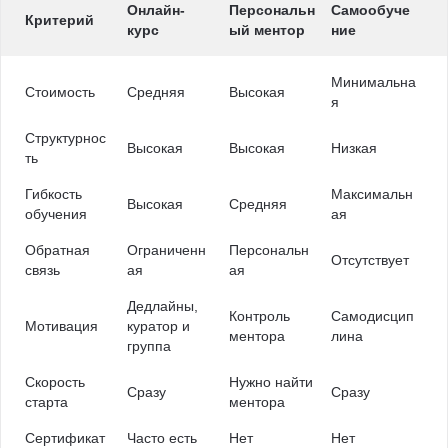
Онлайн-
Персональн
Самообуче
Критерий
курс
ый ментор
ние
Минимальна
Стоимость
Средняя
Высокая
я
Структурнос
Высокая
Высокая
Низкая
ть
Гибкость
Максимальн
Высокая
Средняя
обучения
ая
Обратная
Ограниченн
Персональн
Отсутствует
связь
ая
ая
Дедлайны,
Контроль
Самодисцип
Мотивация
куратор и
ментора
лина
группа
Скорость
Нужно найти
Сразу
Сразу
старта
ментора
Сертификат
Часто есть
Нет
Нет