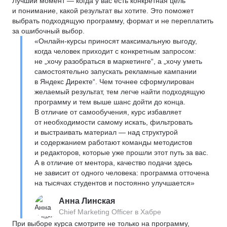
Лучший момент — когда у вас есть конкретная цель
и понимание, какой результат вы хотите. Это поможет
выбрать подходящую программу, формат и не переплатить
за ошибочный выбор.
«Онлайн-курсы приносят максимальную выгоду,
когда человек приходит с конкретным запросом:
не „хочу разобраться в маркетинге“, а „хочу уметь
самостоятельно запускать рекламные кампании
в Яндекс Директе“. Чем точнее сформулирован
желаемый результат, тем легче найти подходящую
программу и тем выше шанс дойти до конца.
В отличие от самообучения, курс избавляет
от необходимости самому искать, фильтровать
и выстраивать материал — над структурой
и содержанием работают команды методистов
и редакторов, которые уже прошли этот путь за вас.
А в отличие от ментора, качество подачи здесь
не зависит от одного человека: программа отточена
на тысячах студентов и постоянно улучшается»
Анна Линская
Chief Marketing Officer в Хабре
При выборе курса смотрите не только на программу,