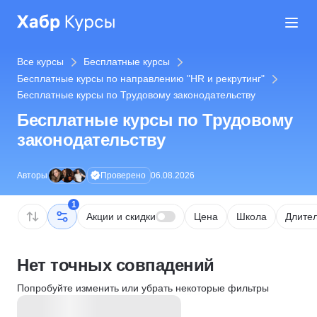
Все курсы
Бесплатные курсы
Бесплатные курсы по направлению "HR и рекрутинг"
Бесплатные курсы по Трудовому законодательству
Бесплатные курсы по Трудовому
законодательству
Проверено
Авторы
06.08.2026
1
Акции и скидки
Цена
Школа
Длител
Нет точных совпадений
Попробуйте изменить или убрать некоторые фильтры